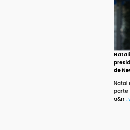
Natal
presid
de Ne
Natali
parte
a&n
..