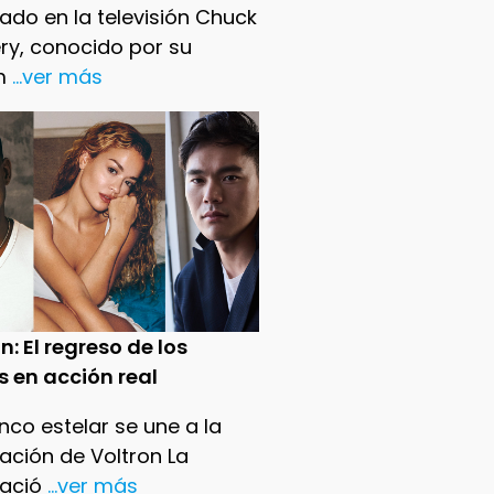
ado en la televisión Chuck
ry, conocido por su
m
...ver más
n: El regreso de los
s en acción real
nco estelar se une a la
ación de Voltron La
ació
...ver más