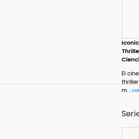
Iconic
Thrill
Cienc
El cin
thrill
m
...v
Seri