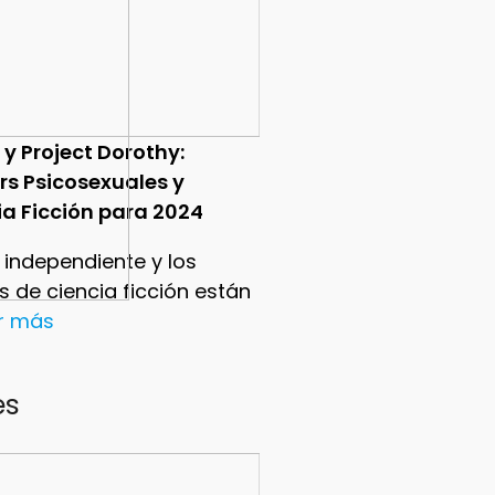
 y Project Dorothy:
ers Psicosexuales y
ia Ficción para 2024
e independiente y los
ers de ciencia ficción están
er más
es