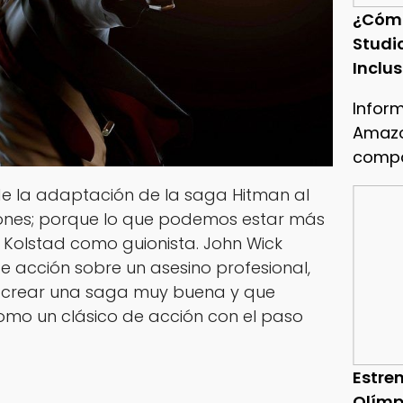
¿Cóm
Studi
Inclu
Infor
Amazo
compa
de la adaptación de la saga
Hitman
al
uiones; porque lo que podemos estar más
 Kolstad como guionista.
John Wick
e acción sobre un asesino profesional,
o crear una saga muy buena y que
mo un clásico de acción con el paso
Estren
Olímp