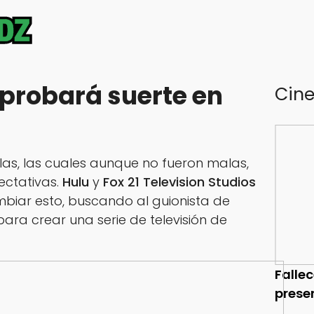
 probará suerte en
Cin
ulas, las cuales aunque no fueron malas,
ectativas.
Hulu
y
Fox 21 Television Studios
biar esto, buscando al guionista de
ara crear una serie de televisión de
Falle
prese