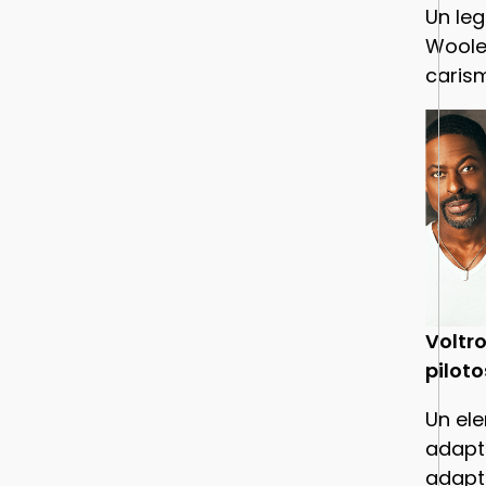
Un leg
Woole
caris
Voltro
piloto
Un ele
adapt
adapt