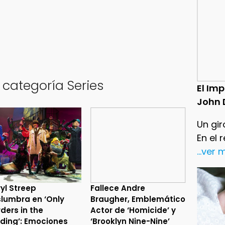
 categoría Series
El Im
John 
Un gir
En el 
...ver
yl Streep
Fallece Andre
lumbra en ‘Only
Braugher, Emblemático
ders in the
Actor de ‘Homicide’ y
lding’: Emociones
‘Brooklyn Nine-Nine’