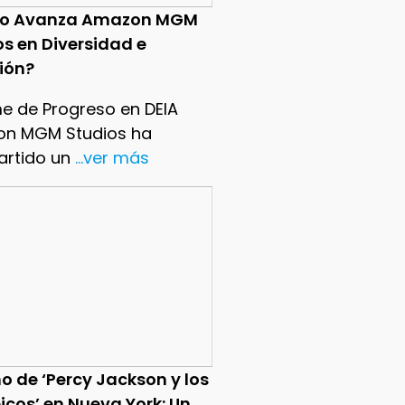
o Avanza Amazon MGM
os en Diversidad e
sión?
me de Progreso en DEIA
n MGM Studios ha
rtido un
...ver más
o de ‘Percy Jackson y los
icos’ en Nueva York: Un