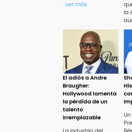
...ver más
qu
la 
au
El adiós a Andre
Sh
Braugher:
Hi
Hollywood lamenta
co
la pérdida de un
Im
talento
Un
irremplazable
Pr
La industria del
Bé