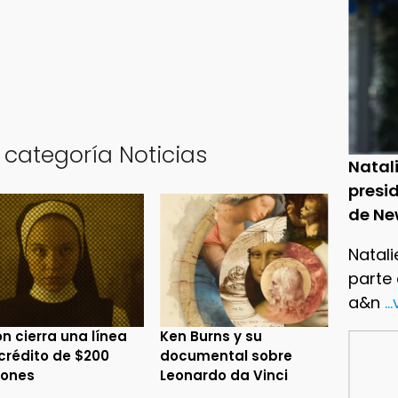
 categoría Noticias
Natal
presid
de Ne
Natali
parte
a&n
..
n cierra una línea
Ken Burns y su
crédito de $200
documental sobre
lones
Leonardo da Vinci