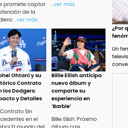
e promete captar
...ver más
atención de la
dienc
...ver más
¿Por q
fenóm
Un fe
televi
conve
ohei Ohtani y su
Billie Eilish anticipa
stórico Contrato
nuevo álbum y
n los Dodgers:
comparte su
pacto y Detalles
experiencia en
‘Barbie’
 Contrato Sin
ecedentes en el
Billie Eilish: Próximo
isbol El mundo del
álbum casi