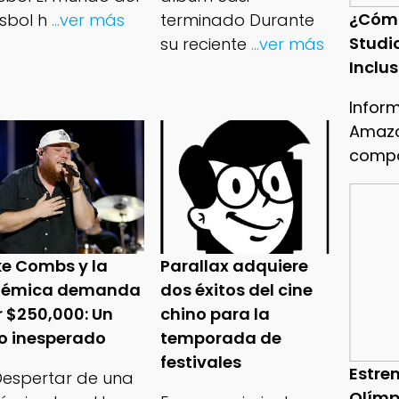
¿Cóm
sbol h
...ver más
terminado Durante
Studi
su reciente
...ver más
Inclu
Infor
Amazo
compa
ke Combs y la
Parallax adquiere
lémica demanda
dos éxitos del cine
r $250,000: Un
chino para la
ro inesperado
temporada de
festivales
Estren
 Despertar de una
Olímp