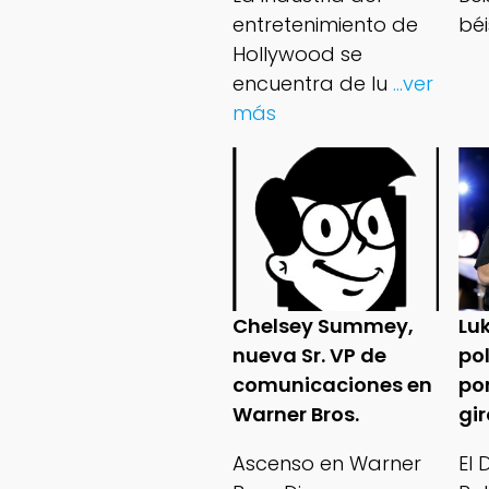
entretenimiento de
béi
Hollywood se
encuentra de lu
...ver
más
Chelsey Summey,
Lu
nueva Sr. VP de
po
comunicaciones en
po
Warner Bros.
gi
Ascenso en Warner
El