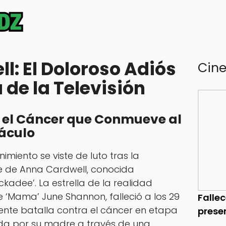
l: El Doloroso Adiós
Cin
a de la Televisión
 el Cáncer que Conmueve al
áculo
miento se viste de luto tras la
e de Anna Cardwell, conocida
adee’. La estrella de la realidad
e ‘Mama’ June Shannon, falleció a los 29
Falle
ente batalla contra el cáncer en etapa
prese
ida por su madre a través de una