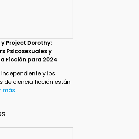
 y Project Dorothy:
ers Psicosexuales y
ia Ficción para 2024
e independiente y los
ers de ciencia ficción están
er más
es