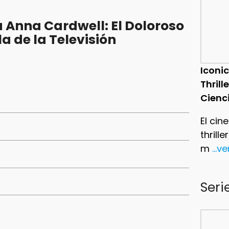
 Anna Cardwell: El Doloroso
la de la Televisión
Iconic
Thrill
Cienc
El cin
thrill
m
...v
Seri