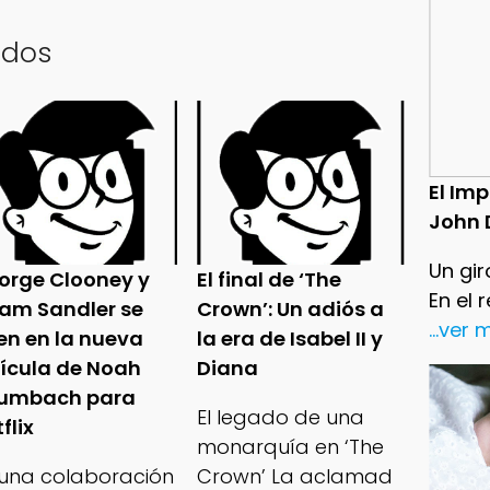
ados
El Im
John 
Un gir
orge Clooney y
El final de ‘The
En el 
am Sandler se
Crown’: Un adiós a
...ver
en en la nueva
la era de Isabel II y
lícula de Noah
Diana
umbach para
El legado de una
flix
monarquía en ‘The
 una colaboración
Crown’ La aclamad