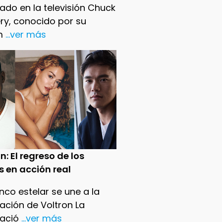
ado en la televisión Chuck
ry, conocido por su
m
...ver más
n: El regreso de los
s en acción real
nco estelar se une a la
ación de Voltron La
ació
...ver más