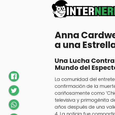
Anna Cardwel
a una Estrell
Una Lucha Contra
Mundo del Espect
La comunidad del entreteni
confirmación de la muert
cariñosamente como ‘Chick
televisiva y primogénita d
años después de una vali
4. La noticia fue compart