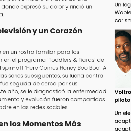
Un leg
 donde expresó su dolor y rindió un
Woole
a.
caris
elevisión y un Corazón
 en un rostro familiar para los
r en el programa ‘Toddlers & Tiaras’ de
l spin-off ‘Here Comes Honey Boo Boo’. A
as series subsiguientes, su lucha contra
 fue seguida de cerca por sus
ste año, se le diagnosticó la enfermedad
Voltro
tamiento y evolución fueron compartidos
piloto
re en las redes sociales.
Un ele
adapt
r en los Momentos Más
adapt