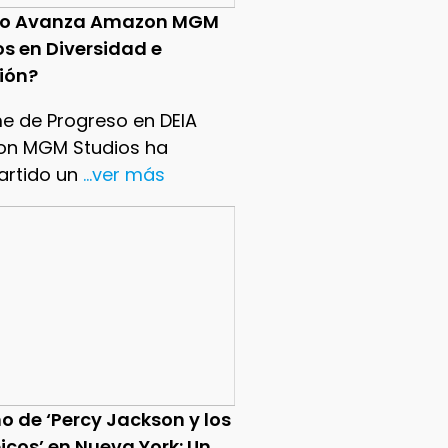
o Avanza Amazon MGM
os en Diversidad e
sión?
me de Progreso en DEIA
n MGM Studios ha
rtido un
...ver más
o de ‘Percy Jackson y los
icos’ en Nueva York: Un