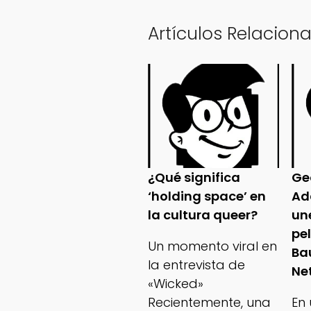
Artículos Relacion
¿Qué significa
Ge
‘holding space’ en
Ad
la cultura queer?
un
pe
Un momento viral en
Ba
la entrevista de
Net
«Wicked»
Recientemente, una
En