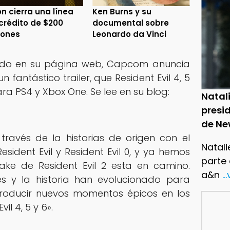
n cierra una línea
Ken Burns y su
crédito de $200
documental sobre
lones
Leonardo da Vinci
ado en su página web, Capcom anuncia
n fantástico trailer, que Resident Evil 4, 5
ra PS4 y Xbox One. Se lee en su blog:
Natal
presid
de Ne
ravés de la historias de origen con el
Natali
sident Evil y Resident Evil 0, y ya hemos
parte
ke de Resident Evil 2 esta en camino.
a&n
..
es y la historia han evolucionado para
ntroducir nuevos momentos épicos en los
il 4, 5 y 6».