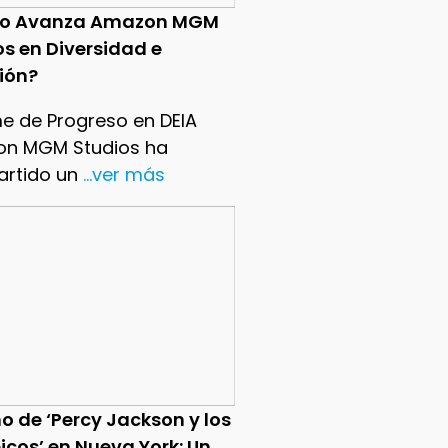
o Avanza Amazon MGM
os en Diversidad e
sión?
me de Progreso en DEIA
n MGM Studios ha
rtido un
...ver más
o de ‘Percy Jackson y los
icos’ en Nueva York: Un