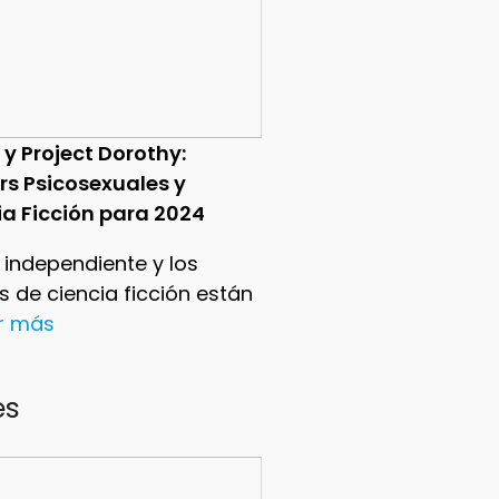
 y Project Dorothy:
ers Psicosexuales y
ia Ficción para 2024
e independiente y los
ers de ciencia ficción están
er más
es