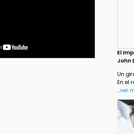
El Im
John 
Un gir
En el 
...ver