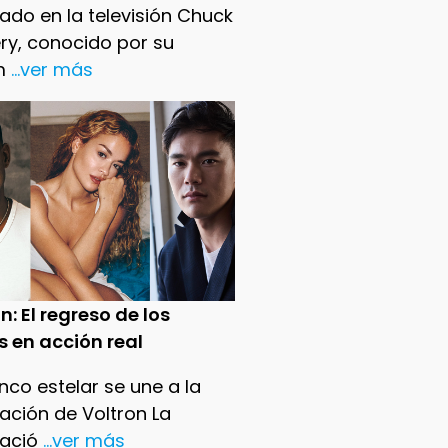
ado en la televisión Chuck
ry, conocido por su
m
...ver más
n: El regreso de los
s en acción real
nco estelar se une a la
ación de Voltron La
ació
...ver más