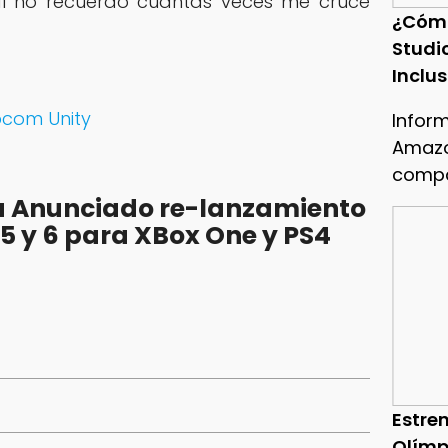
nal no recuerdo cuantas veces me cruce
¿Cóm
Studi
Inclu
pcom Unity
Infor
Amazo
compa
 Anunciado re-lanzamiento
, 5 y 6 para XBox One y PS4
Estren
Olímp