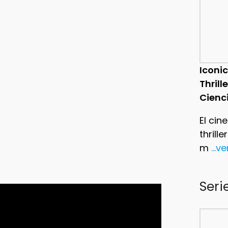
Iconic
Thrill
Cienc
El cin
thrill
m
...v
Seri