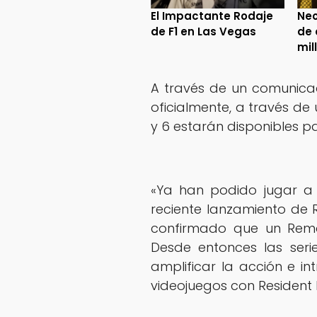
El Impactante Rodaje
Neo
de F1 en Las Vegas
de 
mil
A través de un comunic
oficialmente, a través de u
y 6 estarán disponibles pa
«Ya han podido jugar a t
reciente lanzamiento de Re
confirmado que un Rema
Desde entonces las seri
amplificar la acción e i
videojuegos con Resident Ev