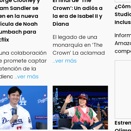
orge Clooney y
El final de ‘The
¿Cóm
am Sandler se
Crown’: Un adiós a
Studi
en en la nueva
la era de Isabel II y
Inclu
lícula de Noah
Diana
umbach para
Infor
El legado de una
flix
Amazo
monarquía en ‘The
compa
 una colaboración
Crown’ La aclamad
e promete captar
...ver más
atención de la
dienc
...ver más
Estren
Olímp