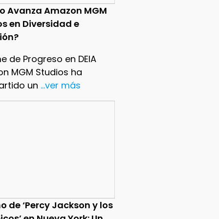
o Avanza Amazon MGM
os en Diversidad e
sión?
me de Progreso en DEIA
n MGM Studios ha
rtido un
...ver más
o de ‘Percy Jackson y los
icos’ en Nueva York: Un