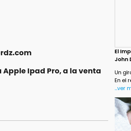
erdz.com
El Im
John 
Apple Ipad Pro, a la venta
Un gir
En el 
...ver