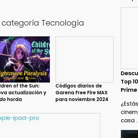
a categoría Tecnología
Descu
Top 1
ldren of the Sun:
Códigos diarios de
Prime
va actualización y
Garena Free Fire MAX
do horda
para noviembre 2024
¿Estás
cinema
casa
.