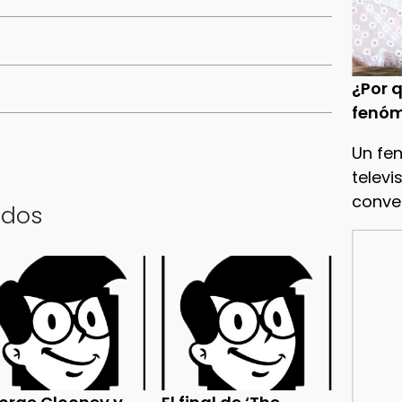
¿Por q
fenóm
Un fe
televi
conve
ados