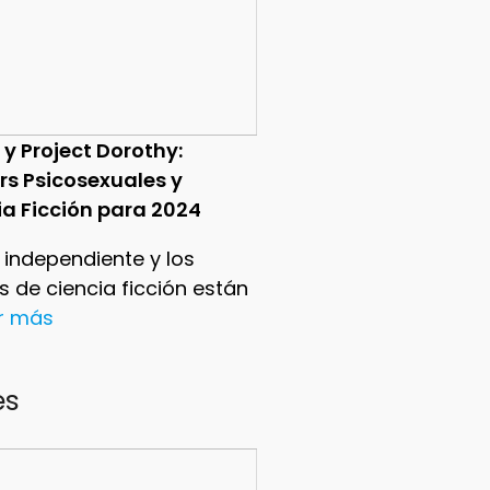
 y Project Dorothy:
ers Psicosexuales y
ia Ficción para 2024
e independiente y los
ers de ciencia ficción están
er más
es