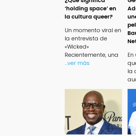
¿Qué significa
Ge
‘holding space’ en
Ad
la cultura queer?
un
pe
Un momento viral en
Ba
la entrevista de
Net
«Wicked»
Recientemente, una
En
...ver más
qu
la 
au