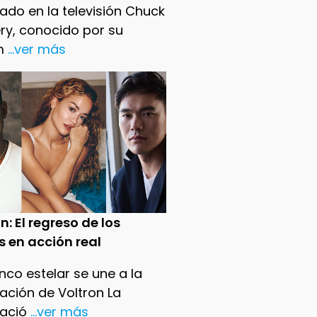
ado en la televisión Chuck
ry, conocido por su
m
...ver más
n: El regreso de los
s en acción real
nco estelar se une a la
ación de Voltron La
ació
...ver más