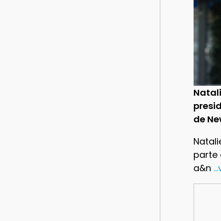
Natal
presid
de Ne
Natali
parte
a&n
..