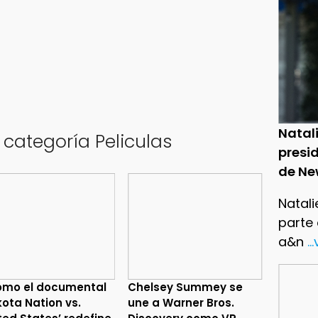
Natal
 categoría Peliculas
presid
de Ne
Natali
parte
a&n
..
ómo el documental
Chelsey Summey se
kota Nation vs.
une a Warner Bros.