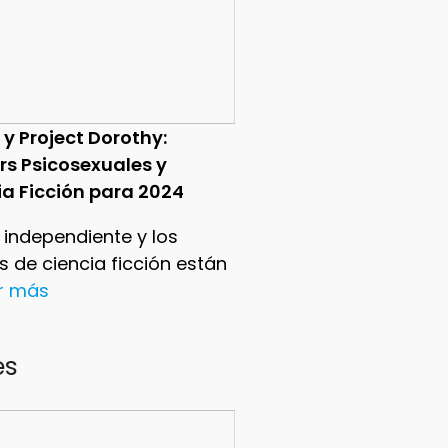
 y Project Dorothy:
ers Psicosexuales y
ia Ficción para 2024
e independiente y los
ers de ciencia ficción están
er más
es