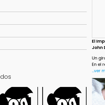
El Im
John 
Un gir
En el 
...ver
ados