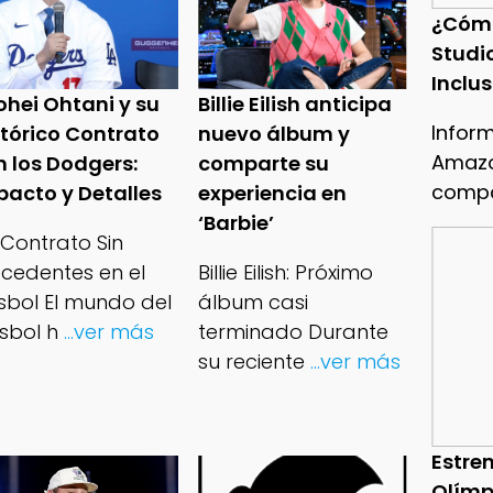
¿Cóm
Studi
Inclu
ohei Ohtani y su
Billie Eilish anticipa
Infor
stórico Contrato
nuevo álbum y
Amazo
n los Dodgers:
comparte su
compa
pacto y Detalles
experiencia en
‘Barbie’
 Contrato Sin
ecedentes en el
Billie Eilish: Próximo
isbol El mundo del
álbum casi
sbol h
...ver más
terminado Durante
su reciente
...ver más
Estren
Olímp