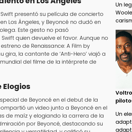
alento en Los Ángeles
Un leg
Woole
Swift presentó su película de concierto
caris
en Los Ángeles, y Beyoncé no dudó en
colega. Este gesto no pasó
 Swift quien devuelve el favor. Aunque no
l estreno de
Renaissance: A Film by
u gira, la cantante de ‘Anti-Hero’ viajó a
mundial del filme de la intérprete de
 Elogios
Voltro
special de Beyoncé en el debut de la
piloto
 compartió un video junto a Beyoncé en el
Un ele
as de maíz y elogiando la carrera de la
adapt
 admiración por Beyoncé, destacando su
adapt
iliencia y versatilidad, y calificó su