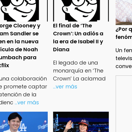
orge Clooney y
El final de ‘The
¿Por q
am Sandler se
Crown’: Un adiós a
fenóm
en en la nueva
la era de Isabel II y
lícula de Noah
Diana
Un fe
umbach para
televi
El legado de una
flix
conve
monarquía en ‘The
 una colaboración
Crown’ La aclamad
e promete captar
...ver más
atención de la
dienc
...ver más