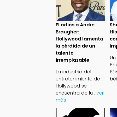
El adiós a Andre
Sh
Braugher:
Hi
Hollywood lamenta
co
la pérdida de un
Im
talento
Un
irremplazable
Pr
La industria del
Bé
entretenimiento de
béi
Hollywood se
encuentra de lu
...ver
más