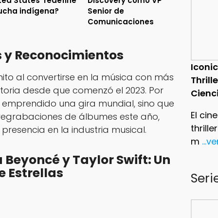
ted States’ redefine
Discovery como VP
lucha indígena?
Senior de
Comunicaciones
s y Reconocimientos
Iconic
to al convertirse en la música con más
Thrill
toria desde que comenzó el 2023. Por
Cienc
ha emprendido una gira mundial, sino que
El cin
regrabaciones de álbumes este año,
thrill
resencia en la industria musical.
m
...v
Beyoncé y Taylor Swift: Un
 Estrellas
Seri