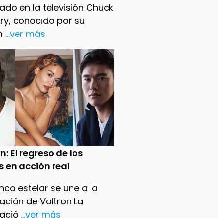
ado en la televisión Chuck
ry, conocido por su
m
...ver más
n: El regreso de los
s en acción real
nco estelar se une a la
ación de Voltron La
ació
...ver más