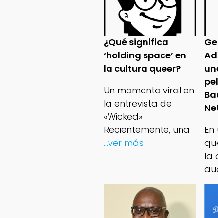
¿Qué significa
Ge
‘holding space’ en
Ad
la cultura queer?
un
pe
Un momento viral en
Ba
la entrevista de
Net
«Wicked»
Recientemente, una
En
...ver más
qu
la 
au