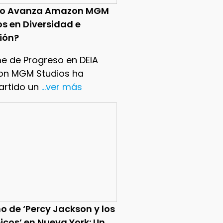
o Avanza Amazon MGM
os en Diversidad e
sión?
me de Progreso en DEIA
n MGM Studios ha
rtido un
...ver más
o de ‘Percy Jackson y los
icos’ en Nueva York: Un