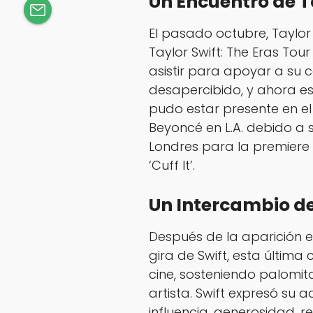
Un Encuentro de T
El pasado octubre, Taylor 
Taylor Swift: The Eras Tour
asistir para apoyar a su 
desapercibido, y ahora es
pudo estar presente en e
Beyoncé
en L.A. debido a s
Londres para la premiere 
‘Cuff It’.
Un Intercambio de
Después de la aparición e
gira de Swift, esta última
cine, sosteniendo palomit
artista. Swift expresó su
influencia, generosidad, res