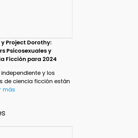
 y Project Dorothy:
ers Psicosexuales y
ia Ficción para 2024
e independiente y los
ers de ciencia ficción están
er más
es