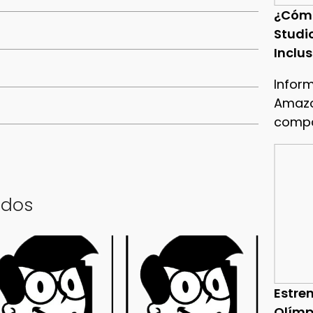
¿Cóm
Studi
Inclu
Infor
Amazo
compa
ados
Estren
Olímp