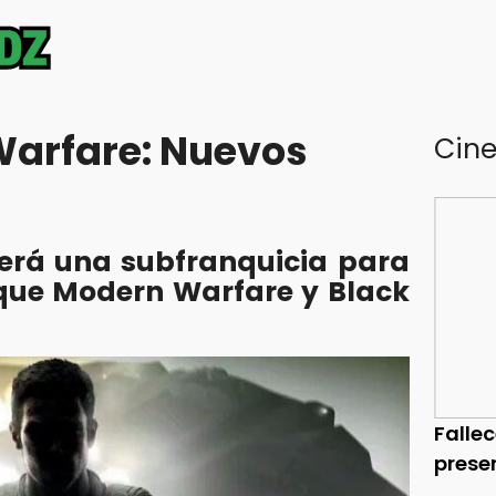
 Warfare: Nuevos
Cin
será una subfranquicia para
 que Modern Warfare y Black
Falle
prese