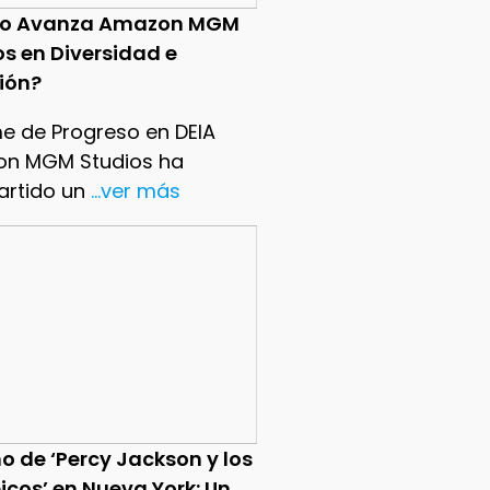
o Avanza Amazon MGM
os en Diversidad e
sión?
me de Progreso en DEIA
n MGM Studios ha
rtido un
...ver más
o de ‘Percy Jackson y los
icos’ en Nueva York: Un