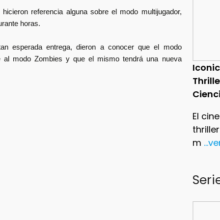
 hicieron referencia alguna sobre el modo multijugador,
urante horas.
an esperada entrega, dieron a conocer que el modo
nte al modo Zombies y que el mismo tendrá una nueva
Iconic
Thrill
Cienc
El cin
thrill
m
...v
Seri