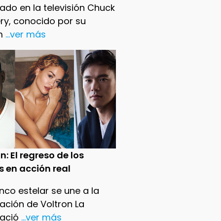
ado en la televisión Chuck
ry, conocido por su
m
...ver más
n: El regreso de los
s en acción real
nco estelar se une a la
ación de Voltron La
ació
...ver más