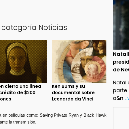
 categoría Noticias
Natal
presid
de Ne
Natali
n cierra una línea
Ken Burns y su
parte
crédito de $200
documental sobre
a&n
..
lones
Leonardo da Vinci
da en películas como:
Saving Private Ryan y Black Hawk
nte la transmisión.