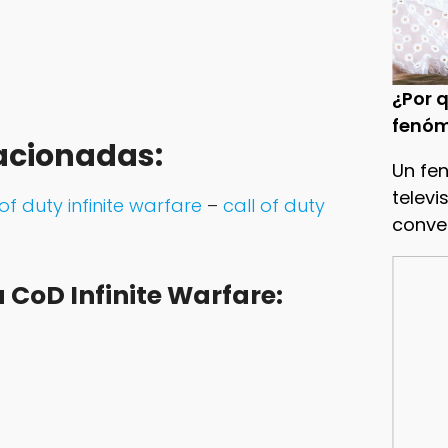
¿Por q
fenóm
acionadas:
Un fe
televi
 of duty infinite warfare
–
call of duty
conve
CoD Infinite Warfare: