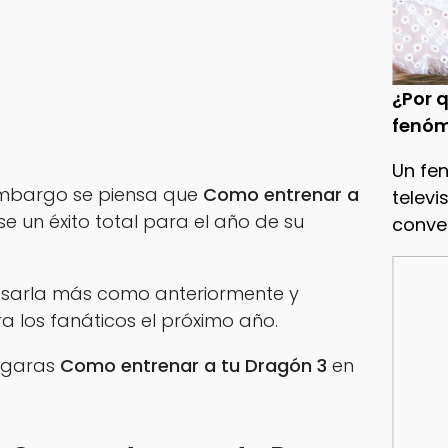
¿Por q
fenóm
Un fe
embargo se piensa que
Como entrenar a
televi
e un éxito total para el año de su
conve
asarla más como anteriormente y
 los fanáticos el próximo año.
regaras
Como entrenar a tu Dragón 3
en