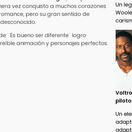
Un leg
mera vez conquisto a muchos corazones
Woole
 romance, pero su gran sentido de
caris
o desconocido.
: ¨Es bueno ser diferente¨ logro
reíble animación y personajes perfectos.
Voltro
piloto
Un ele
adapt
adapt