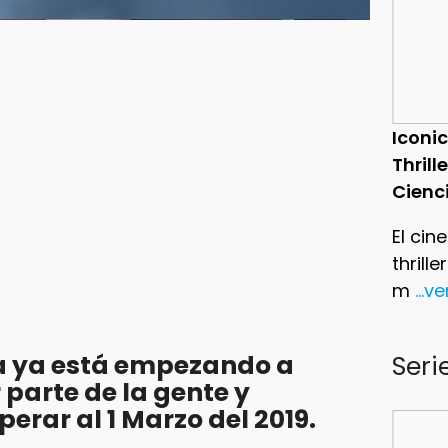
Iconic
Thrill
Cienc
El cin
thrill
m
...v
ga ya está empezando a
Seri
 parte de la gente y
erar al 1 Marzo del 2019.