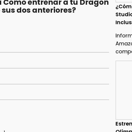
 Como entrenar a tu Dragon
¿Cóm
 sus dos anteriores?
Studi
Inclu
Infor
Amazo
compa
Estren
Olímp