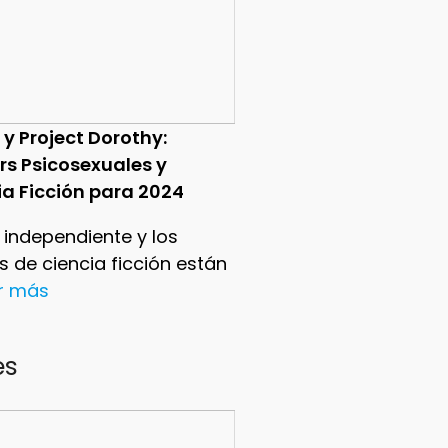
 y Project Dorothy:
ers Psicosexuales y
ia Ficción para 2024
e independiente y los
ers de ciencia ficción están
er más
es