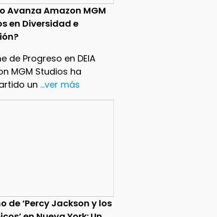
o Avanza Amazon MGM
os en Diversidad e
sión?
me de Progreso en DEIA
n MGM Studios ha
rtido un
...ver más
o de ‘Percy Jackson y los
icos’ en Nueva York: Un