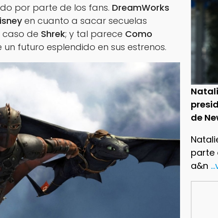
do por parte de los fans.
DreamWorks
isney
en cuanto a sacar secuelas
el caso de
Shrek
; y tal parece
Como
e un futuro esplendido en sus estrenos.
Natal
presid
de Ne
Natali
parte
a&n
..