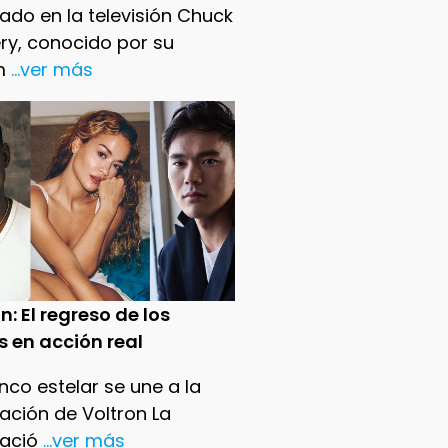
ado en la televisión Chuck
ry, conocido por su
m
...ver más
n: El regreso de los
s en acción real
nco estelar se une a la
ación de Voltron La
ació
...ver más