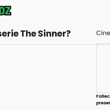
erie The Sinner?
Cin
Falle
prese