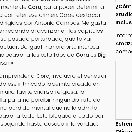
¿Cóm
a mente de
Cora
, para poder determinar
Studi
o a cometer ese crimen. Cabe destacar
Inclu
dirigidos por
Antonio Campos
. Me gusta
senredando al avanzar en los capítulos
Infor
 su pasado perturbado, que te van
Amazo
tuar. De igual manera si te interesa
compa
e ocasiona los estallidos de
Cora
es
Big
ssin
«.
 comprender a
Cora
, involucra el penetrar
ndo ese intrincado laberinto creado en
una fuerte crianza religiosa; la
lla para no percibir ningún disfrute de
 una perdida mental que no le admite
casiona todo. Este bloqueo creado por
Estren
espejando hasta descubrir la verdad.
Olímp