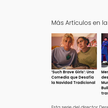
Más Artículos en la
‘Such Brave Girls’: Una
Mer
Comedia que Desafía
des
la Navidad Tradicional
Mur
Bui
tra
Esta serie del director
Der