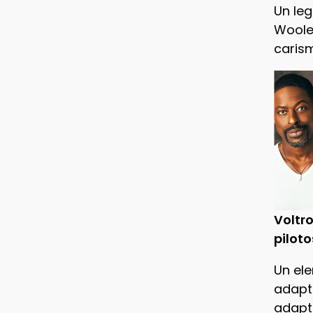
Un leg
Woole
caris
Voltro
piloto
Un ele
adapt
adapt