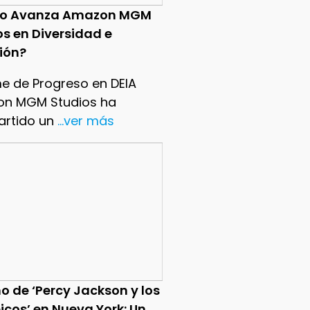
o Avanza Amazon MGM
os en Diversidad e
sión?
me de Progreso en DEIA
n MGM Studios ha
rtido un
...ver más
o de ‘Percy Jackson y los
icos’ en Nueva York: Un