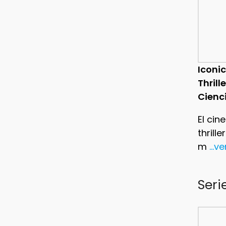
Iconic
Thrill
Cienc
El cin
thrill
m
...v
Seri