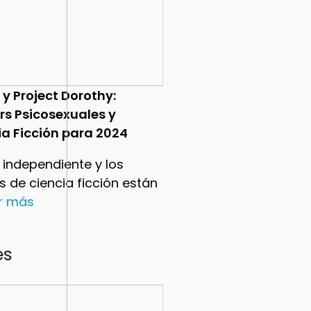
 y Project Dorothy:
ers Psicosexuales y
ia Ficción para 2024
e independiente y los
ers de ciencia ficción están
er más
es