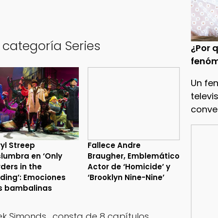
 categoría Series
¿Por q
fenóm
Un fe
televi
conve
yl Streep
Fallece Andre
lumbra en ‘Only
Braugher, Emblemático
ders in the
Actor de ‘Homicide’ y
lding’: Emociones
‘Brooklyn Nine-Nine’
s bambalinas
ek Simonds
, consta de 8 capítulos