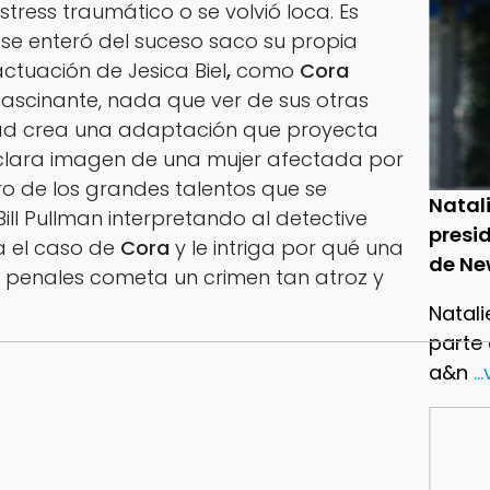
ress traumático o se volvió loca. Es
se enteró del suceso saco su propia
 actuación de
Jesica Biel
,
como
Cora
fascinante, nada que ver de sus otras
dad crea una adaptación que proyecta
clara imagen de una mujer afectada por
o de los grandes talentos que se
Natal
Bill Pullman
interpretando al detective
presid
va el caso de
Cora
y le intriga por qué una
de Ne
 penales cometa un crimen tan atroz y
Natali
parte
a&n
..