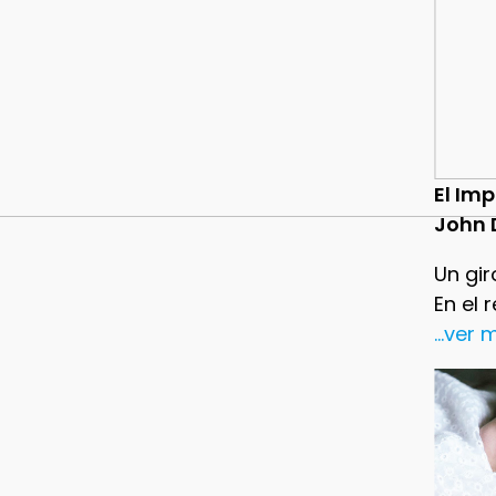
El Im
John 
Un gir
En el 
...ver