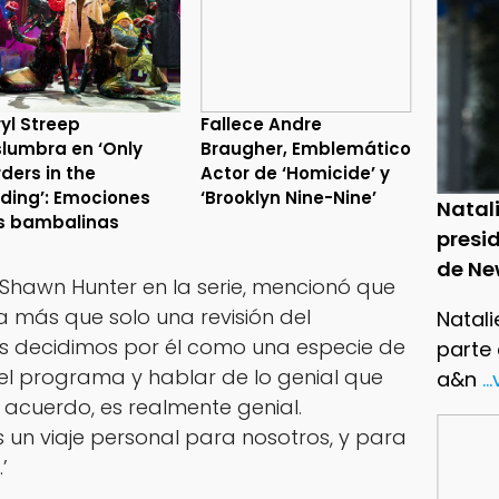
yl Streep
Fallece Andre
lumbra en ‘Only
Braugher, Emblemático
ders in the
Actor de ‘Homicide’ y
lding’: Emociones
‘Brooklyn Nine-Nine’
Natal
s bambalinas
presid
de Ne
a Shawn Hunter en la serie, mencionó que
a más que solo una revisión del
Natali
s decidimos por él como una especie de
parte
r el programa y hablar de lo genial que
a&n
..
acuerdo, es realmente genial.
un viaje personal para nosotros, y para
’