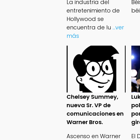
La industria del
Bé
entretenimiento de
béi
Hollywood se
encuentra de lu
...ver
más
Chelsey Summey,
Lu
nueva Sr. VP de
po
comunicaciones en
po
Warner Bros.
gi
Ascenso en Warner
El