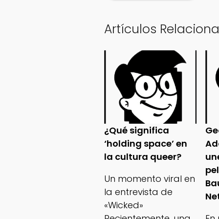
Artículos Relacion
¿Qué significa
Ge
‘holding space’ en
Ad
la cultura queer?
un
pe
Un momento viral en
Ba
la entrevista de
Net
«Wicked»
Recientemente, una
En