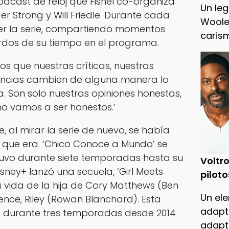
odcast de reloj que Fishel co-organiza
Un leg
der Strong y Will Friedle. Durante cada
Woole
 ver la serie, compartiendo momentos
caris
rdos de su tiempo en el programa.
os que nuestras críticas, nuestras
riencias cambien de alguna manera lo
 Son solo nuestras opiniones honestas,
no vamos a ser honestos.’
, al mirar la serie de nuevo, se había
que era. ‘Chico Conoce a Mundo’ se
tuvo durante siete temporadas hasta su
Voltro
isney+ lanzó una secuela, ‘Girl Meets
piloto
a vida de la hija de Cory Matthews (Ben
Un ele
ce, Riley (Rowan Blanchard). Esta
adapt
ió durante tres temporadas desde 2014
adapt