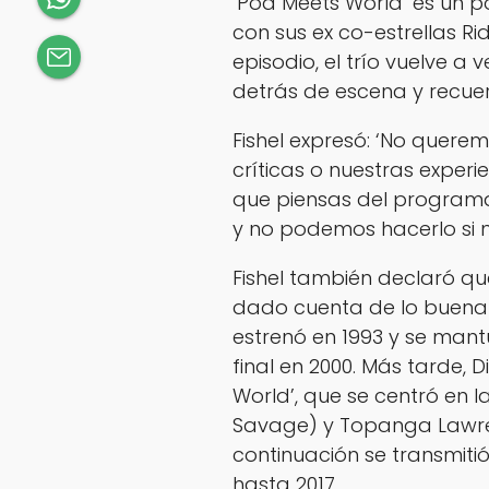
‘Pod Meets World’ es un p
con sus ex co-estrellas Ri
episodio, el trío vuelve a
detrás de escena y recue
Fishel expresó: ‘No querem
críticas o nuestras expe
que piensas del programa.
y no podemos hacerlo si 
Fishel también declaró que
dado cuenta de lo buena 
estrenó en 1993 y se man
final en 2000. Más tarde, D
World’, que se centró en l
Savage) y Topanga Lawren
continuación se transmit
hasta 2017.