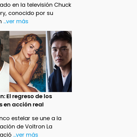
ado en la televisión Chuck
ry, conocido por su
m
...ver más
n: El regreso de los
s en acción real
nco estelar se une a la
ación de Voltron La
ació
...ver más