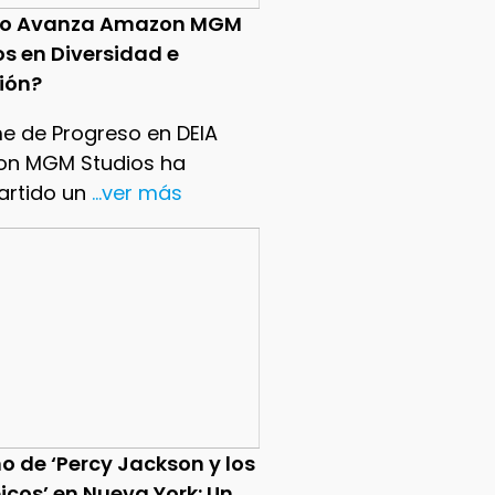
o Avanza Amazon MGM
os en Diversidad e
sión?
me de Progreso en DEIA
n MGM Studios ha
rtido un
...ver más
o de ‘Percy Jackson y los
icos’ en Nueva York: Un