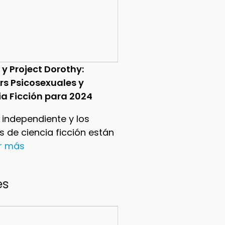
 y Project Dorothy:
ers Psicosexuales y
ia Ficción para 2024
e independiente y los
ers de ciencia ficción están
er más
es