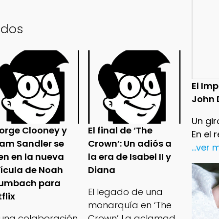
ados
El Im
John 
Un gir
orge Clooney y
El final de ‘The
En el 
am Sandler se
Crown’: Un adiós a
...ver
en en la nueva
la era de Isabel II y
lícula de Noah
Diana
umbach para
El legado de una
flix
monarquía en ‘The
 una colaboración
Crown’ La aclamad