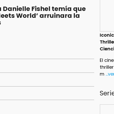
Danielle Fishel temía que
eets World’ arruinara la
s
Iconic
Thrill
Cienc
El cin
thrill
m
...v
Seri