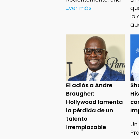
...ver más
qu
la 
au
El adiós a Andre
Sh
Braugher:
Hi
Hollywood lamenta
co
la pérdida de un
Im
talento
Un
irremplazable
Pr