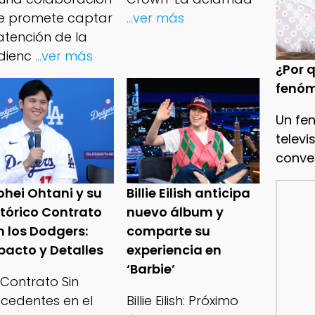
e promete captar
...ver más
atención de la
dienc
...ver más
¿Por q
fenóm
Un fe
televi
conve
ohei Ohtani y su
Billie Eilish anticipa
stórico Contrato
nuevo álbum y
n los Dodgers:
comparte su
pacto y Detalles
experiencia en
‘Barbie’
 Contrato Sin
ecedentes en el
Billie Eilish: Próximo