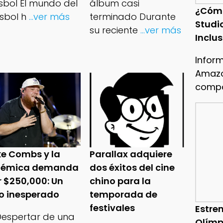
isbol El mundo del
álbum casi
¿Cóm
sbol h
...ver más
terminado Durante
Studi
su reciente
...ver más
Inclu
Infor
Amazo
compa
ke Combs y la
Parallax adquiere
lémica demanda
dos éxitos del cine
r $250,000: Un
chino para la
ro inesperado
temporada de
festivales
Estren
 Despertar de una
Olímp