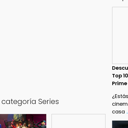
Descu
Top 1
Prime
¿Estás
 categoría Series
cinema
casa
.