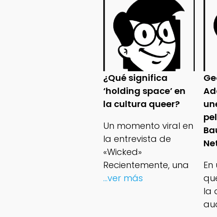
¿Qué significa
Ge
‘holding space’ en
Ad
la cultura queer?
un
pe
Un momento viral en
Ba
la entrevista de
Net
«Wicked»
Recientemente, una
En
...ver más
qu
la 
au