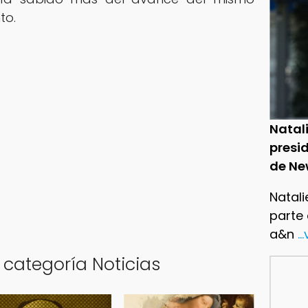
to.
Natal
presid
de Ne
Natali
parte
a&n
..
 categoría Noticias