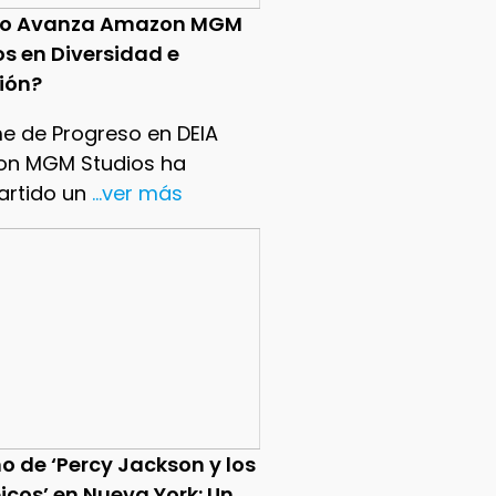
o Avanza Amazon MGM
os en Diversidad e
sión?
me de Progreso en DEIA
n MGM Studios ha
rtido un
...ver más
o de ‘Percy Jackson y los
icos’ en Nueva York: Un