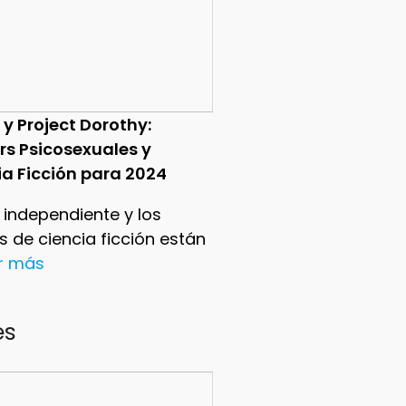
 y Project Dorothy:
ers Psicosexuales y
ia Ficción para 2024
e independiente y los
ers de ciencia ficción están
er más
es