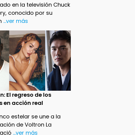
ado en la televisión Chuck
ry, conocido por su
m
...ver más
n: El regreso de los
s en acción real
nco estelar se une a la
ación de Voltron La
ació
...ver más