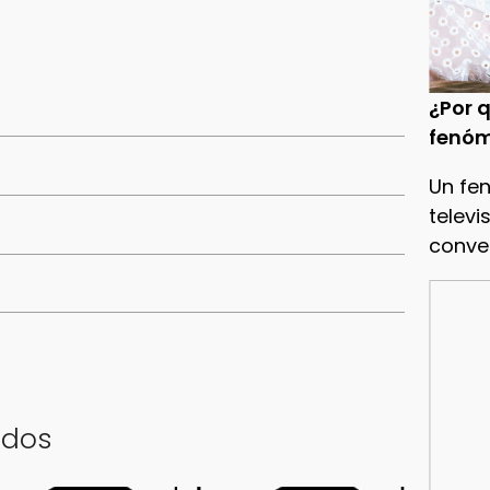
¿Por q
fenóm
Un fe
televi
conve
ados