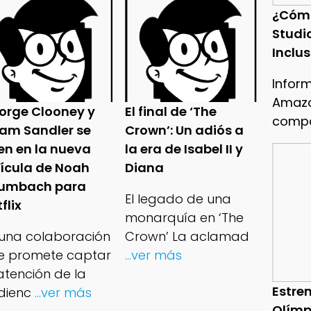
¿Cóm
Studi
Inclu
Infor
Amazo
orge Clooney y
El final de ‘The
compa
am Sandler se
Crown’: Un adiós a
en en la nueva
la era de Isabel II y
lícula de Noah
Diana
umbach para
El legado de una
flix
monarquía en ‘The
 una colaboración
Crown’ La aclamad
e promete captar
...ver más
atención de la
Estren
dienc
...ver más
Olímp