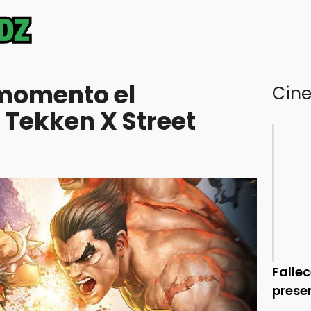
momento el
Cin
 Tekken X Street
Falle
prese