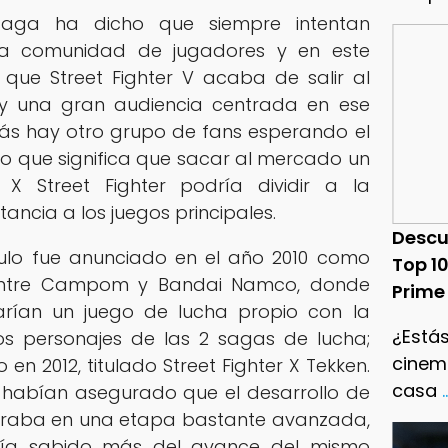
saga ha dicho que siempre intentan
a comunidad de jugadores y en este
que Street Fighter V acaba de salir al
y una gran audiencia centrada en ese
emás hay otro grupo de fans esperando el
lo que significa que sacar al mercado un
X Street Fighter podría dividir a la
ancia a los juegos principales.
Descu
ulo fue anunciado en el año 2010 como
Top 1
a entre Campom y Bandai Namco, donde
Prime
ían un juego de lucha propio con la
¿Estás
os personajes de las 2 sagas de lucha;
cinema
en 2012, titulado Street Fighter X Tekken.
casa
.
habían asegurado que el desarrollo de
ntraba en una etapa bastante avanzada,
bía sabido más del avance del mismo