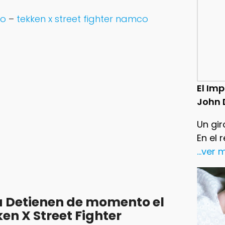
go
–
tekken x street fighter namco
El Im
John 
Un gir
En el 
...ver
 Detienen de momento el
en X Street Fighter