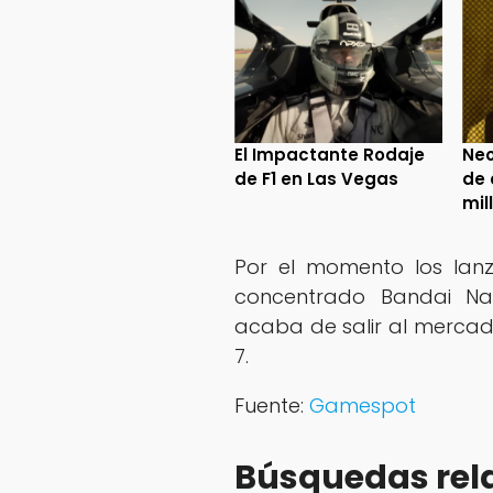
El Impactante Rodaje
Neo
de F1 en Las Vegas
de 
mil
Por el momento los lan
concentrado Bandai 
acaba de salir al merca
7.
Fuente:
Gamespot
Búsquedas rel