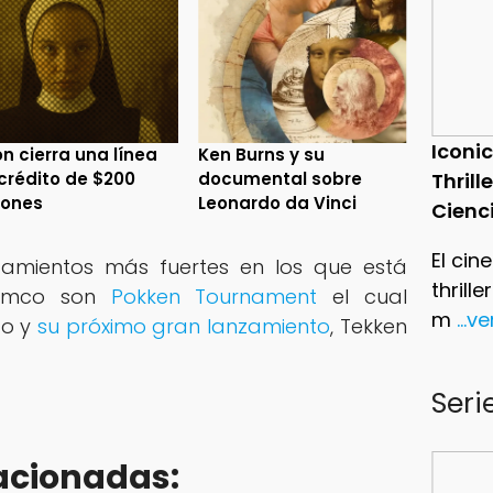
Iconic
n cierra una línea
Ken Burns y su
crédito de $200
documental sobre
Thrill
lones
Leonardo da Vinci
Cienc
El cin
zamientos más fuertes en los que está
thrill
Namco son
Pokken Tournament
el cual
m
...v
do y
su próximo gran lanzamiento
, Tekken
Seri
acionadas: