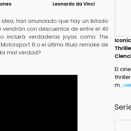
lones
Leonardo da Vinci
idea, han anunciado que hay un listado
 vendrán con descuentos de entre el 40
do incluirá verdaderas joyas como The
Iconic
a Motorsport 6 o el último titulo remake de
Thrill
ada mal verdad?
Cienc
El cin
thrill
m
...v
Seri