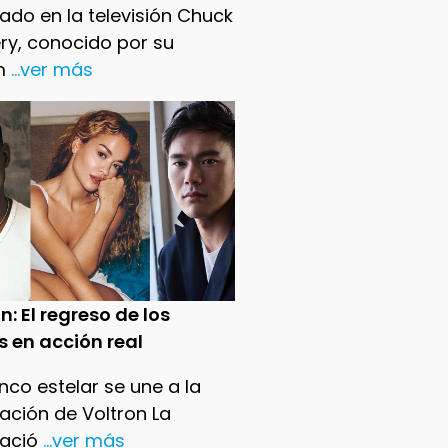
ado en la televisión Chuck
ry, conocido por su
m
...ver más
n: El regreso de los
s en acción real
nco estelar se une a la
ación de Voltron La
ació
...ver más