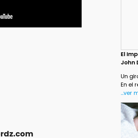
El Im
John 
Un gir
En el 
...ver
erdz.com