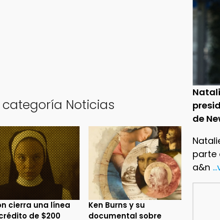
Natal
 categoría Noticias
presid
de Ne
Natali
parte
a&n
..
n cierra una línea
Ken Burns y su
crédito de $200
documental sobre