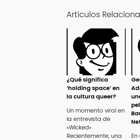
Artículos Relacion
¿Qué significa
Ge
‘holding space’ en
Ad
la cultura queer?
un
pe
Un momento viral en
Ba
la entrevista de
Net
«Wicked»
Recientemente, una
En