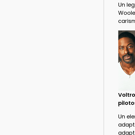
Un leg
Woole
caris
Voltro
piloto
Un ele
adapt
adapt