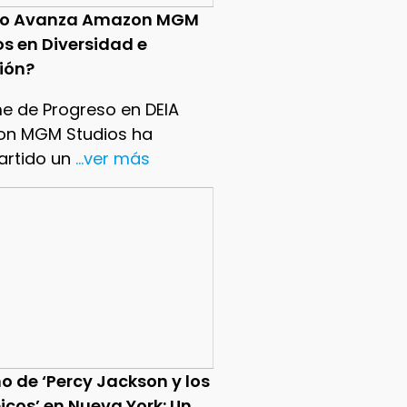
o Avanza Amazon MGM
os en Diversidad e
sión?
me de Progreso en DEIA
n MGM Studios ha
rtido un
...ver más
o de ‘Percy Jackson y los
icos’ en Nueva York: Un