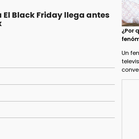
El Black Friday llega antes
x
¿Por q
fenóm
Un fe
televi
conve