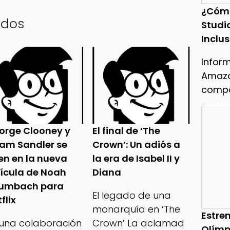
¿Cóm
ados
Studi
Inclu
Infor
Amazo
compa
orge Clooney y
El final de ‘The
am Sandler se
Crown’: Un adiós a
en en la nueva
la era de Isabel II y
lícula de Noah
Diana
umbach para
El legado de una
flix
monarquía en ‘The
Estren
 una colaboración
Crown’ La aclamad
Olímp