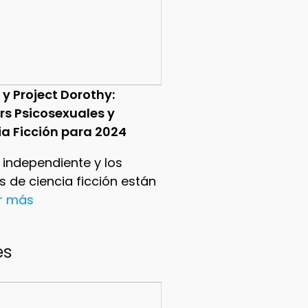
 y Project Dorothy:
ers Psicosexuales y
ia Ficción para 2024
e independiente y los
ers de ciencia ficción están
er más
es