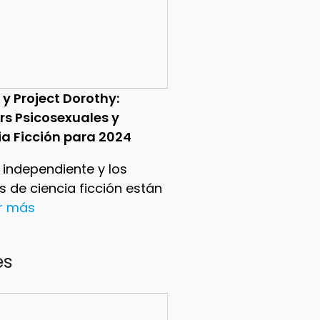
 y Project Dorothy:
ers Psicosexuales y
ia Ficción para 2024
e independiente y los
ers de ciencia ficción están
er más
es