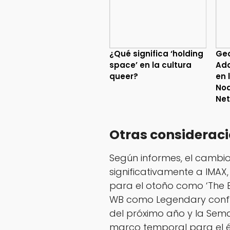
¿Qué significa ‘holding
Geo
space’ en la cultura
Ada
queer?
en 
No
Net
Otras considerac
Según informes, el cambi
significativamente a IMAX
para el otoño como ‘The Eq
WB como Legendary confí
del próximo año y la Se
marco temporal para el é