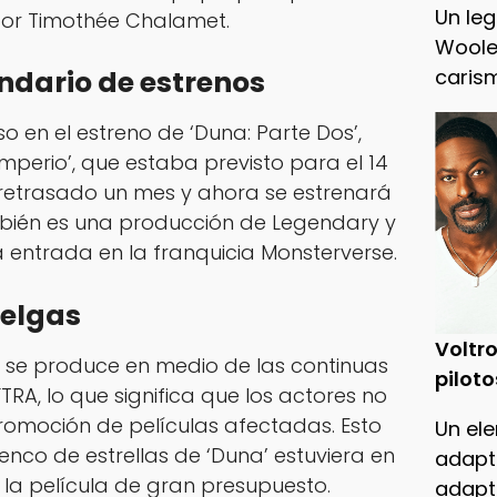
Un leg
por Timothée Chalamet.
Woole
ndario de estrenos
caris
o en el estreno de ‘Duna: Parte Dos’,
 Imperio’, que estaba previsto para el 14
retrasado un mes y ahora se estrenará
también es una producción de Legendary y
ma entrada en la franquicia Monsterverse.
uelgas
Voltro
’ se produce en medio de las continuas
piloto
A, lo que significa que los actores no
romoción de películas afectadas. Esto
Un ele
enco de estrellas de ‘Duna’ estuviera en
adapt
 la película de gran presupuesto.
adapt