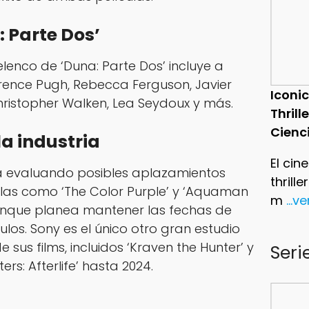
: Parte Dos’
enco de ‘Duna: Parte Dos’ incluye a
lorence Pugh, Rebecca Ferguson, Javier
Iconic
ristopher Walken, Lea Seydoux y más.
Thrill
Cienc
la industria
El cin
á evaluando posibles aplazamientos
thrill
ulas como ‘The Color Purple’ y ‘Aquaman
m
...v
unque planea mantener las fechas de
los. Sony es el único otro gran estudio
 sus films, incluidos ‘Kraven the Hunter’ y
Seri
rs: Afterlife’ hasta 2024.