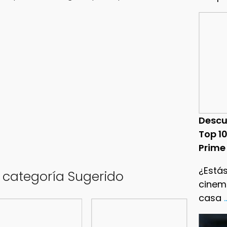
Descu
Top 1
Prime
¿Estás
a categoría Sugerido
cinema
casa
.