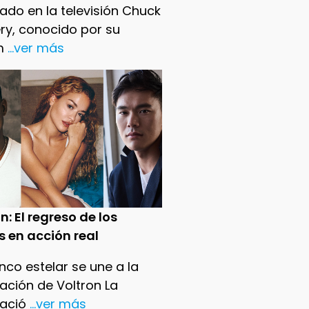
ado en la televisión Chuck
ry, conocido por su
m
...ver más
n: El regreso de los
s en acción real
nco estelar se une a la
ación de Voltron La
ació
...ver más