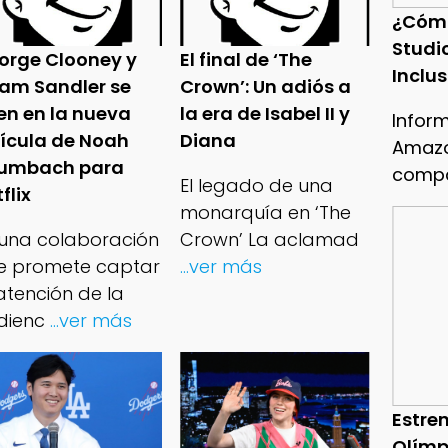
¿Cóm
Studi
orge Clooney y
El final de ‘The
Inclu
am Sandler se
Crown’: Un adiós a
en en la nueva
la era de Isabel II y
Infor
lícula de Noah
Diana
Amazo
umbach para
compa
El legado de una
flix
monarquía en ‘The
 una colaboración
Crown’ La aclamad
e promete captar
...ver más
atención de la
dienc
...ver más
Estren
Olímp