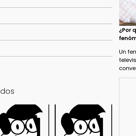
¿Por q
fenóm
Un fe
televi
conve
ados