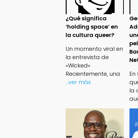
¿Qué significa
Ge
‘holding space’ en
Ad
la cultura queer?
un
pe
Un momento viral en
Ba
la entrevista de
Net
«Wicked»
Recientemente, una
En
...ver más
qu
la 
au