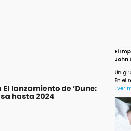
El Im
John 
Un gir
En el 
El lanzamiento de ‘Dune:
...ver
rasa hasta 2024