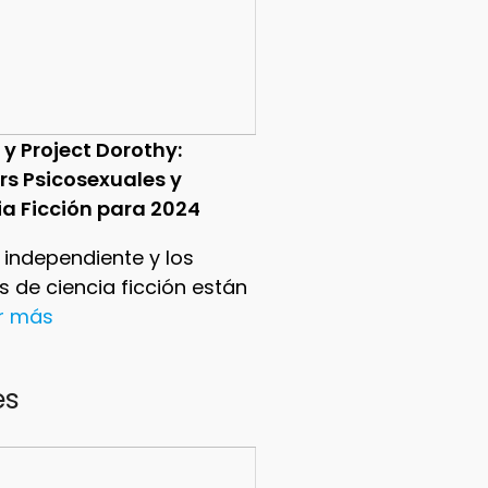
 y Project Dorothy:
ers Psicosexuales y
ia Ficción para 2024
e independiente y los
ers de ciencia ficción están
er más
es