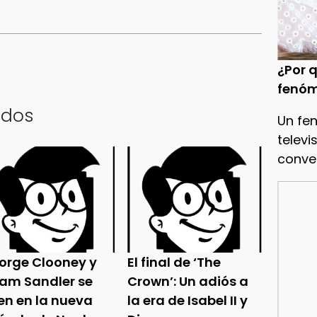
¿Por q
fenóm
ados
Un fe
televi
conve
orge Clooney y
El final de ‘The
am Sandler se
Crown’: Un adiós a
en en la nueva
la era de Isabel II y