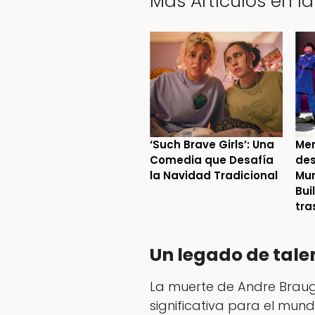
Más Artículos en la
‘Such Brave Girls’: Una
Mer
Comedia que Desafía
des
la Navidad Tradicional
Mur
Bui
tra
Un legado de tale
La muerte de Andre Braug
significativa para el mund