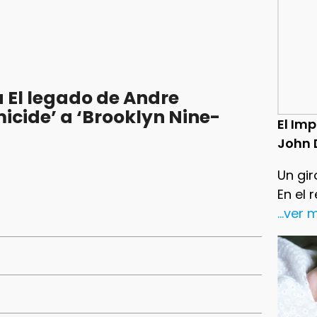
 El legado de Andre
icide’ a ‘Brooklyn Nine-
El Im
John 
Un gir
En el 
...ver