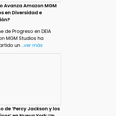
o Avanza Amazon MGM
os en Diversidad e
sión?
me de Progreso en DEIA
n MGM Studios ha
rtido un
...ver más
o de ‘Percy Jackson y los
icos’ en Nueva York: Un