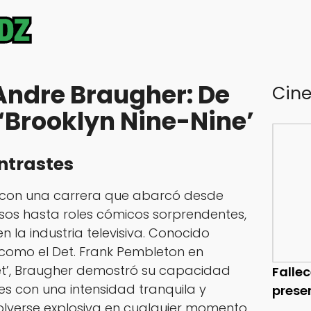
 Andre Braugher: De
Cin
 ‘Brooklyn Nine-Nine’
ntrastes
 con una carrera que abarcó desde
sos hasta roles cómicos sorprendentes,
n la industria televisiva. Conocido
 como el Det. Frank Pembleton en
reet’, Braugher demostró su capacidad
Falle
es con una intensidad tranquila y
prese
verse explosiva en cualquier momento.