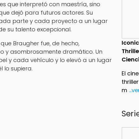
es que interpretó con maestría, sino
 que dejó para futuros actores. Su
ada parte y cada proyecto a un lugar
de su talento excepcional.
Iconic
 que Braugher fue, de hecho,
Thrill
ido y asombrosamente dramático. Un
Cienc
l y cada vehículo y lo elevó a un lugar
 lo supiera.
El cin
thrill
m
...v
Seri