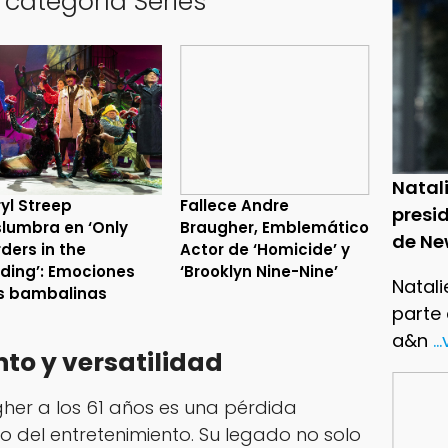
 categoría Series
Natal
yl Streep
Fallece Andre
presid
lumbra en ‘Only
Braugher, Emblemático
de Ne
ders in the
Actor de ‘Homicide’ y
lding’: Emociones
‘Brooklyn Nine-Nine’
Natali
s bambalinas
parte
a&n
..
nto y versatilidad
her a los 61 años es una pérdida
o del entretenimiento. Su legado no solo