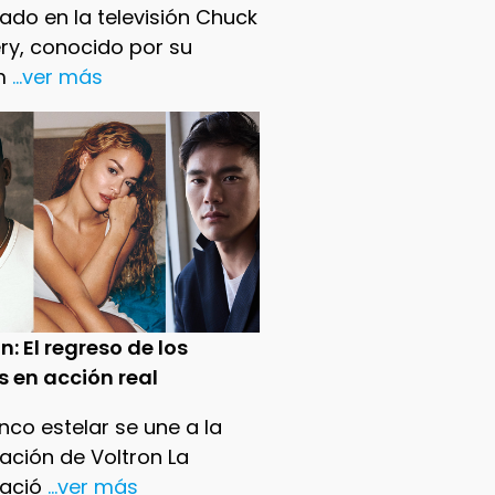
ado en la televisión Chuck
ry, conocido por su
m
...ver más
n: El regreso de los
s en acción real
nco estelar se une a la
ación de Voltron La
ació
...ver más