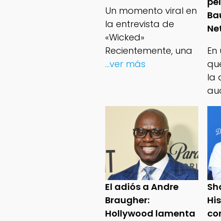
pe
Un momento viral en
Ba
la entrevista de
Net
«Wicked»
Recientemente, una
En
...ver más
qu
la 
au
El adiós a Andre
Sh
Braugher:
Hi
Hollywood lamenta
co