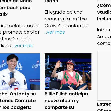
lícula de Noah
Diana
¿Cóm
umbach para
Studi
El legado de una
flix
Inclu
monarquía en ‘The
 una colaboración
Crown’ La aclamad
Infor
e promete captar
...ver más
Amazo
atención de la
compa
dienc
...ver más
ohei Ohtani y su
Billie Eilish anticipa
stórico Contrato
nuevo álbum y
Estren
n los Dodgers:
comparte su
Olímp