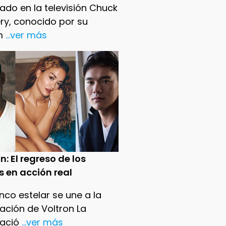
ado en la televisión Chuck
ry, conocido por su
m
...ver más
n: El regreso de los
s en acción real
nco estelar se une a la
ación de Voltron La
ació
...ver más