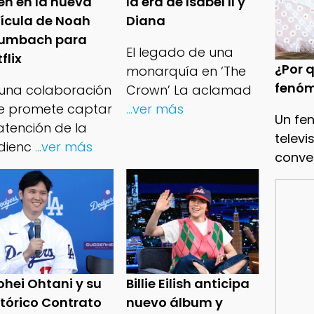
en en la nueva
la era de Isabel II y
lícula de Noah
Diana
umbach para
El legado de una
flix
¿Por q
monarquía en ‘The
fenóm
 una colaboración
Crown’ La aclamad
e promete captar
...ver más
Un fe
atención de la
televi
dienc
...ver más
conve
ohei Ohtani y su
Billie Eilish anticipa
stórico Contrato
nuevo álbum y