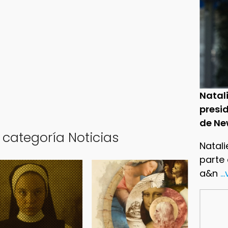
Natal
presid
de Ne
 categoría Noticias
Natali
parte
a&n
..