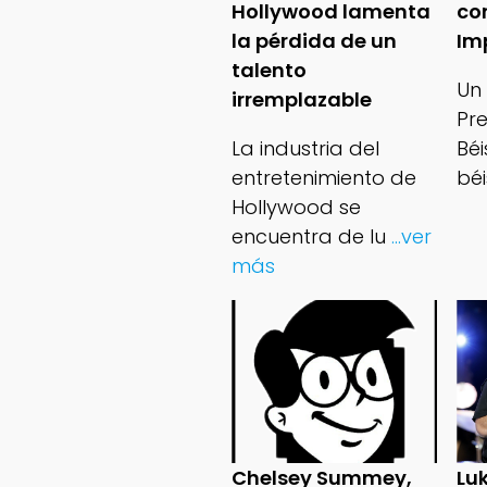
Hollywood lamenta
co
la pérdida de un
Im
talento
Un
irremplazable
Pr
La industria del
Bé
entretenimiento de
béi
Hollywood se
encuentra de lu
...ver
más
Chelsey Summey,
Lu