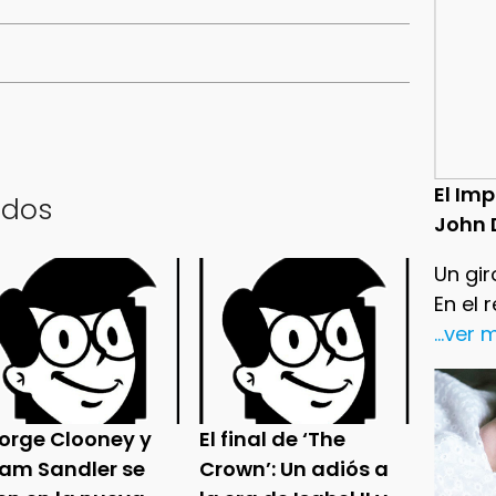
El Im
ados
John 
Un gir
En el 
...ver
orge Clooney y
El final de ‘The
am Sandler se
Crown’: Un adiós a