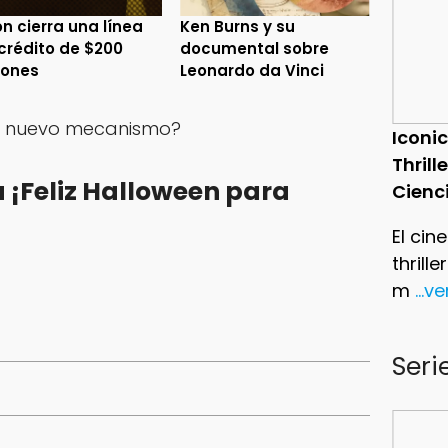
n cierra una línea
Ken Burns y su
crédito de $200
documental sobre
lones
Leonardo da Vinci
el nuevo mecanismo?
Iconic
Thrill
¡Feliz Halloween para
Cienc
El cin
thrill
m
...v
Seri