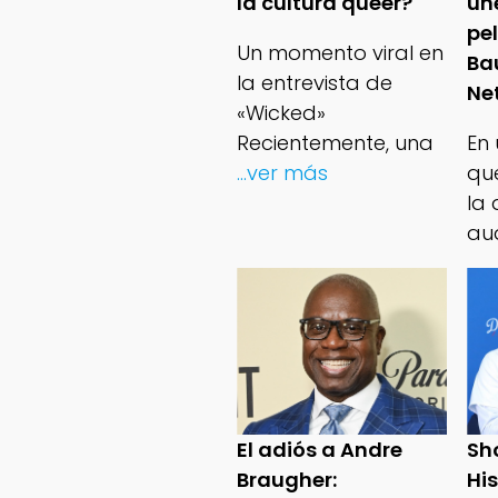
la cultura queer?
un
pe
Un momento viral en
Ba
la entrevista de
Net
«Wicked»
Recientemente, una
En
...ver más
qu
la 
au
El adiós a Andre
Sh
Braugher:
Hi