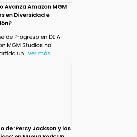
o Avanza Amazon MGM
os en Diversidad e
sión?
me de Progreso en DEIA
n MGM Studios ha
rtido un
...ver más
o de ‘Percy Jackson y los
icos’ en Nueva York: Un