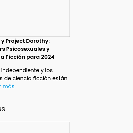
 y Project Dorothy:
ers Psicosexuales y
ia Ficción para 2024
e independiente y los
ers de ciencia ficción están
er más
es