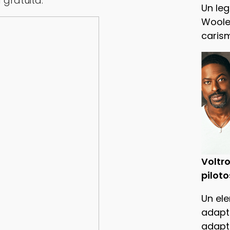
gratuita.
Un leg
Woole
caris
Voltro
piloto
Un ele
adapt
adapt