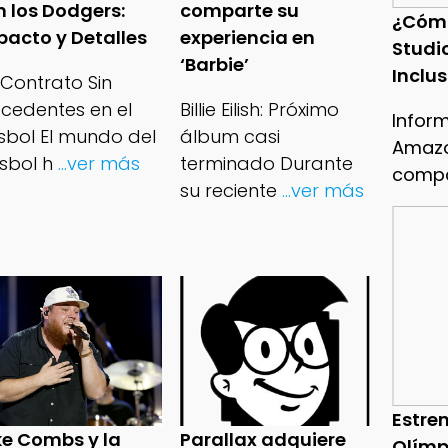
n los Dodgers:
comparte su
¿Cóm
pacto y Detalles
experiencia en
Studi
‘Barbie’
Inclu
 Contrato Sin
ecedentes en el
Billie Eilish: Próximo
Infor
isbol El mundo del
álbum casi
Amazo
sbol h
...ver más
terminado Durante
compa
su reciente
...ver más
Estren
ke Combs y la
Parallax adquiere
Olímp