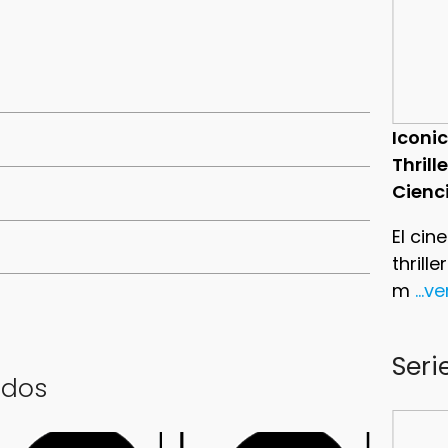
Iconic
Thrill
Cienc
El cin
thrill
m
...v
Seri
ados