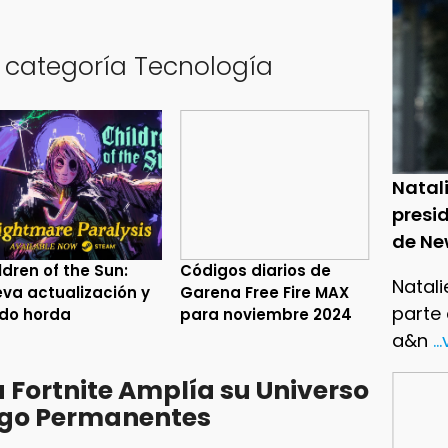
a categoría Tecnología
Natal
presid
de Ne
ldren of the Sun:
Códigos diarios de
Natali
va actualización y
Garena Free Fire MAX
parte
do horda
para noviembre 2024
a&n
..
Fortnite Amplía su Universo
ego Permanentes