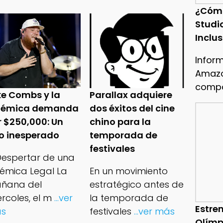
¿Cóm
Studi
Inclu
Infor
Amazo
compa
ke Combs y la
Parallax adquiere
lémica demanda
dos éxitos del cine
r $250,000: Un
chino para la
ro inesperado
temporada de
festivales
 Despertar de una
lémica Legal La
En un movimiento
ñana del
estratégico antes de
rcoles, el m
...ver
la temporada de
Estren
s
festivales
...ver más
Olímp