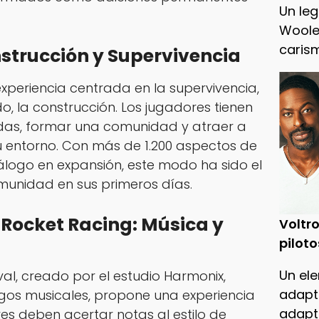
Un leg
Woole
caris
nstrucción y Supervivencia
experiencia centrada en la supervivencia,
do, la construcción. Los jugadores tienen
endas, formar una comunidad y atraer a
 entorno. Con más de 1.200 aspectos de
álogo en expansión, este modo ha sido el
unidad en sus primeros días.
y Rocket Racing: Música y
Voltro
piloto
Un ele
ival, creado por el estudio Harmonix,
adapt
egos musicales, propone una experiencia
adapt
es deben acertar notas al estilo de