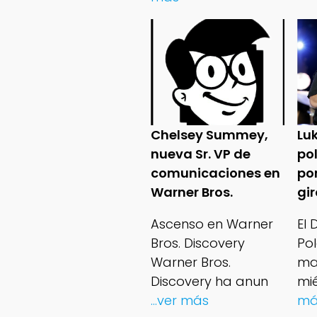
Chelsey Summey,
Lu
nueva Sr. VP de
po
comunicaciones en
po
Warner Bros.
gi
Ascenso en Warner
El
Bros. Discovery
Po
Warner Bros.
ma
Discovery ha anun
mié
...ver más
má