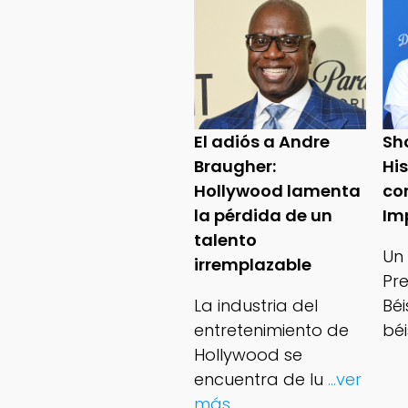
El adiós a Andre
Sh
Braugher:
Hi
Hollywood lamenta
co
la pérdida de un
Im
talento
Un
irremplazable
Pr
La industria del
Bé
entretenimiento de
béi
Hollywood se
encuentra de lu
...ver
más