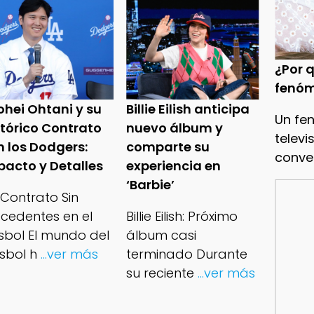
¿Por q
fenóm
ohei Ohtani y su
Billie Eilish anticipa
Un fe
stórico Contrato
nuevo álbum y
televi
n los Dodgers:
comparte su
conve
pacto y Detalles
experiencia en
‘Barbie’
 Contrato Sin
ecedentes en el
Billie Eilish: Próximo
isbol El mundo del
álbum casi
sbol h
...ver más
terminado Durante
su reciente
...ver más