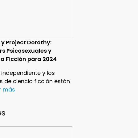
 y Project Dorothy:
ers Psicosexuales y
ia Ficción para 2024
e independiente y los
ers de ciencia ficción están
er más
es