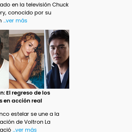
ado en la televisión Chuck
ry, conocido por su
m
...ver más
n: El regreso de los
s en acción real
nco estelar se une a la
ación de Voltron La
ació
...ver más