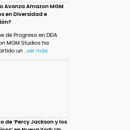
o Avanza Amazon MGM
os en Diversidad e
sión?
me de Progreso en DEIA
n MGM Studios ha
rtido un
...ver más
o de ‘Percy Jackson y los
icos’ en Nueva York: Un