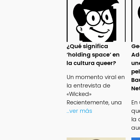
¿Qué significa
Ge
‘holding space’ en
Ad
la cultura queer?
un
pe
Un momento viral en
Ba
la entrevista de
Net
«Wicked»
Recientemente, una
En
...ver más
qu
la 
au