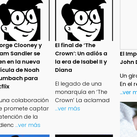
orge Clooney y
El final de ‘The
am Sandler se
Crown’: Un adiós a
El Im
en en la nueva
la era de Isabel II y
John 
lícula de Noah
Diana
Un gir
umbach para
El legado de una
En el 
flix
monarquía en ‘The
...ver
 una colaboración
Crown’ La aclamad
e promete captar
...ver más
atención de la
dienc
...ver más