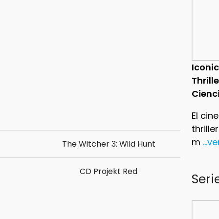
Iconic
Thrill
Cienc
El cin
thrill
m
...v
The Witcher 3: Wild Hunt
CD Projekt Red
Seri