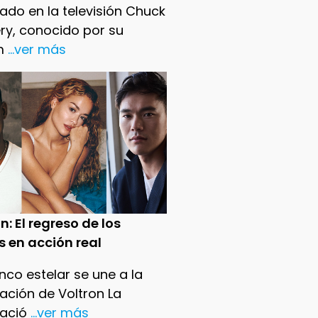
ado en la televisión Chuck
ry, conocido por su
m
...ver más
n: El regreso de los
s en acción real
nco estelar se une a la
ación de Voltron La
ació
...ver más