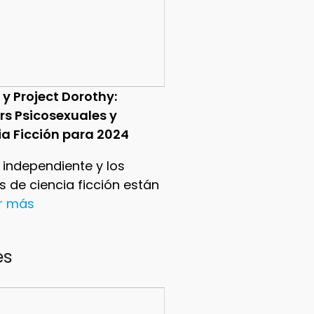
 y Project Dorothy:
ers Psicosexuales y
ia Ficción para 2024
e independiente y los
ers de ciencia ficción están
er más
es