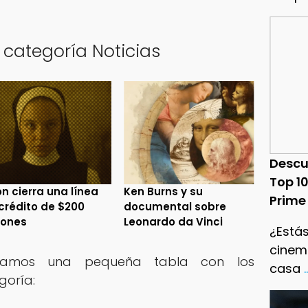
 categoría Noticias
Descu
Top 1
n cierra una línea
Ken Burns y su
Prime
crédito de $200
documental sobre
lones
Leonardo da Vinci
¿Estás
cinema
ejamos una pequeña tabla con los
casa
.
oría: