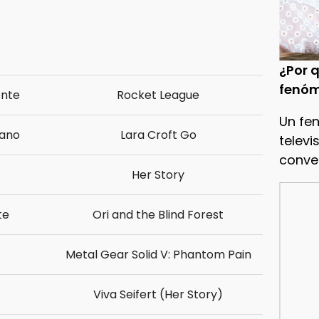
¿Por q
fenóm
ente
Rocket League
Un fe
Mano
Lara Croft Go
televi
conve
Her Story
te
Ori and the Blind Forest
Metal Gear Solid V: Phantom Pain
Viva Seifert (Her Story)