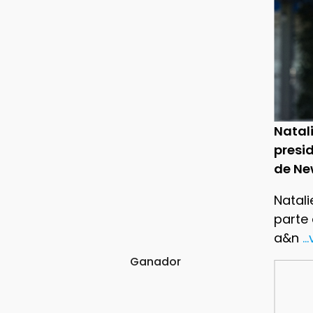
Natal
presid
de Ne
Natali
parte
a&n
..
Ganador