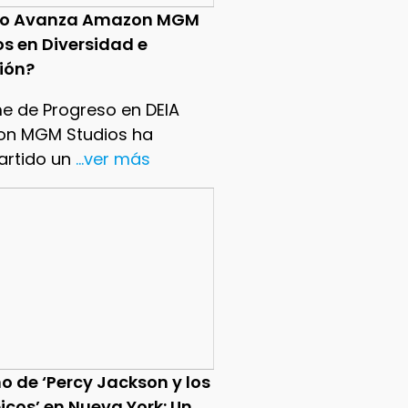
o Avanza Amazon MGM
os en Diversidad e
sión?
me de Progreso en DEIA
n MGM Studios ha
rtido un
...ver más
o de ‘Percy Jackson y los
icos’ en Nueva York: Un