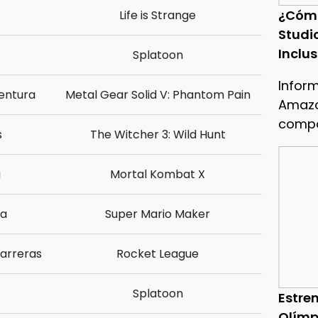
¿Cóm
Life is Strange
Studi
Inclu
Splatoon
Infor
entura
Metal Gear Solid V: Phantom Pain
Amazo
compa
s
The Witcher 3: Wild Hunt
a
Mortal Kombat X
ia
Super Mario Maker
arreras
Rocket League
Splatoon
Estren
Olímp