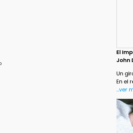
El Im
John 
o
Un gir
En el 
...ver