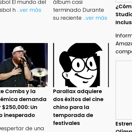
isbol El mundo del
álbum casi
¿Cóm
sbol h
...ver más
terminado Durante
Studi
su reciente
...ver más
Inclu
Infor
Amazo
compa
ke Combs y la
Parallax adquiere
lémica demanda
dos éxitos del cine
r $250,000: Un
chino para la
ro inesperado
temporada de
festivales
Estren
 Despertar de una
Olímp