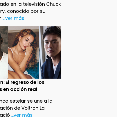
ado en la televisión Chuck
ry, conocido por su
m
...ver más
n: El regreso de los
s en acción real
nco estelar se une a la
ación de Voltron La
ació
...ver más