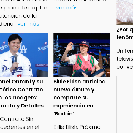
e promete captar
...ver más
atención de la
dienc
...ver más
¿Por q
fenóm
Un fe
televi
conve
ohei Ohtani y su
Billie Eilish anticipa
stórico Contrato
nuevo álbum y
n los Dodgers:
comparte su
pacto y Detalles
experiencia en
‘Barbie’
 Contrato Sin
ecedentes en el
Billie Eilish: Próximo