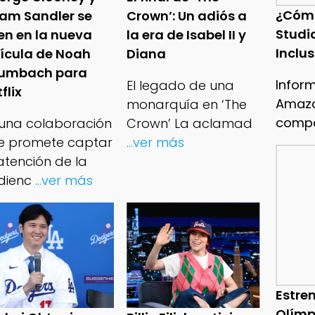
¿Cóm
am Sandler se
Crown’: Un adiós a
Studi
en en la nueva
la era de Isabel II y
Inclu
lícula de Noah
Diana
umbach para
Infor
El legado de una
flix
Amazo
monarquía en ‘The
compa
 una colaboración
Crown’ La aclamad
e promete captar
...ver más
atención de la
dienc
...ver más
Estren
Olímp