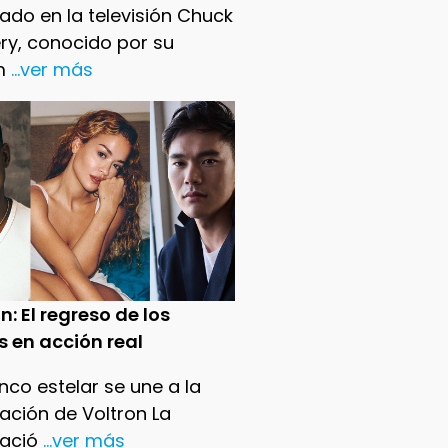
ado en la televisión Chuck
ry, conocido por su
m
...ver más
n: El regreso de los
s en acción real
nco estelar se une a la
ación de Voltron La
ació
...ver más