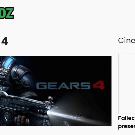
 4
Cin
Falle
prese