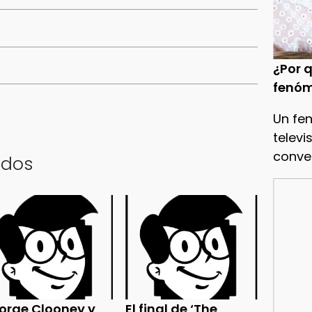
¿Por q
fenóm
Un fe
televi
conve
ados
orge Clooney y
El final de ‘The