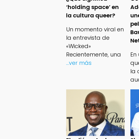
‘holding space’ en
Ad
la cultura queer?
un
pe
Un momento viral en
Ba
la entrevista de
Net
«Wicked»
Recientemente, una
En
...ver más
qu
la 
au