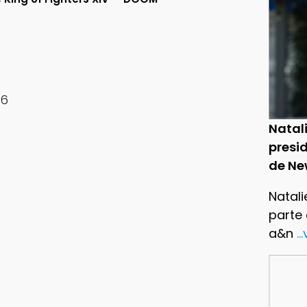
16
Natal
presid
de Ne
Natali
parte
a&n
..