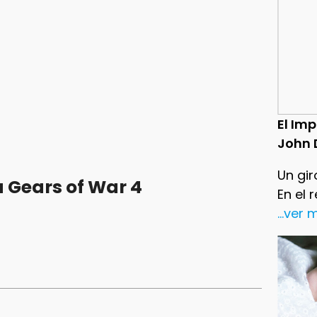
El Im
John 
Un gir
 Gears of War 4
En el 
...ver