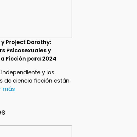
 y Project Dorothy:
ers Psicosexuales y
ia Ficción para 2024
e independiente y los
ers de ciencia ficción están
er más
es