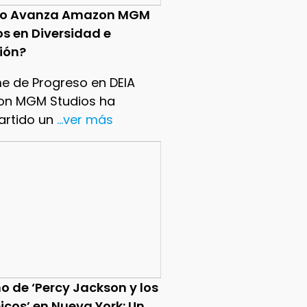
o Avanza Amazon MGM
os en Diversidad e
sión?
me de Progreso en DEIA
n MGM Studios ha
rtido un
...ver más
o de ‘Percy Jackson y los
icos’ en Nueva York: Un