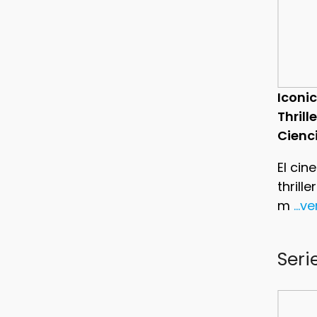
Iconic
Thrill
Cienc
El cin
thrill
m
...v
Seri