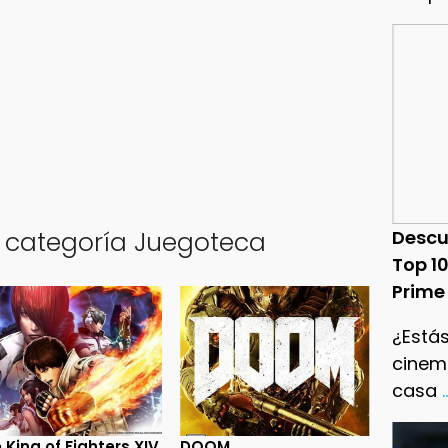
a categoría Juegoteca
Descu
Top 1
Prime
¿Estás
cinema
casa
.
 King of Fighters XIV
DOOM