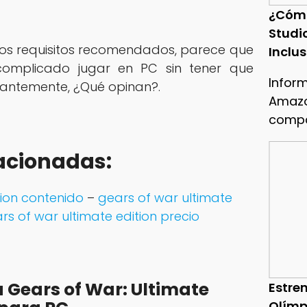
¿Cóm
Studi
tos requisitos recomendados, parece que
Inclu
omplicado jugar en PC sin tener que
Infor
tantemente, ¿Qué opinan?.
Amazo
compa
acionadas:
tion contenido
–
gears of war ultimate
rs of war ultimate edition precio
 Gears of War: Ultimate
Estren
Olímp