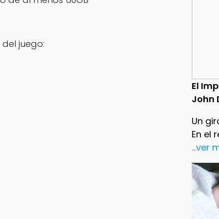
del juego:
El Im
John 
Un gir
En el 
...ver