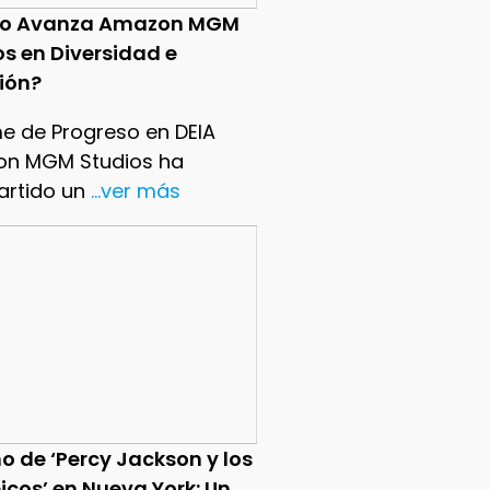
o Avanza Amazon MGM
os en Diversidad e
sión?
me de Progreso en DEIA
n MGM Studios ha
rtido un
...ver más
o de ‘Percy Jackson y los
icos’ en Nueva York: Un