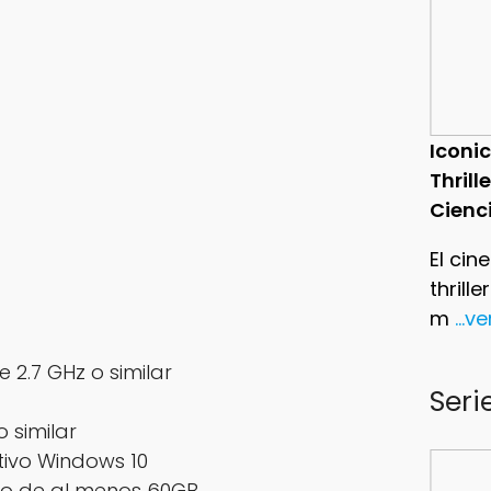
Iconic
Thrill
Cienc
El cin
thrill
m
...v
e 2.7 GHz o similar
Seri
o similar
tivo Windows 10
sco de al menos 60GB