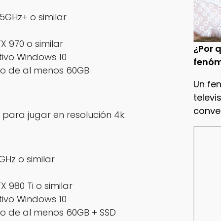
.5GHz+ o similar
X 970 o similar
¿Por q
tivo Windows 10
fenóm
sco de al menos 60GB
Un fe
televi
conve
para jugar en resolución 4k:
GHz o similar
 980 Ti o similar
tivo Windows 10
co de al menos 60GB + SSD