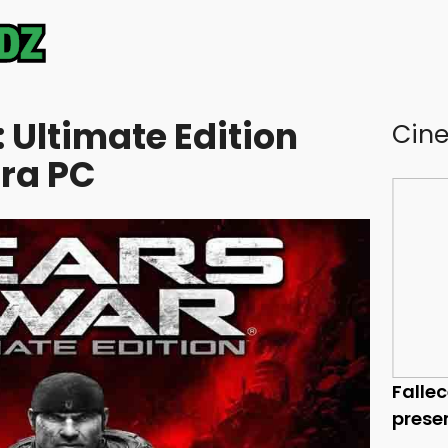
 Ultimate Edition
Cin
ara PC
Falle
prese