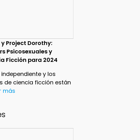
 y Project Dorothy:
ers Psicosexuales y
ia Ficción para 2024
e independiente y los
ers de ciencia ficción están
er más
es