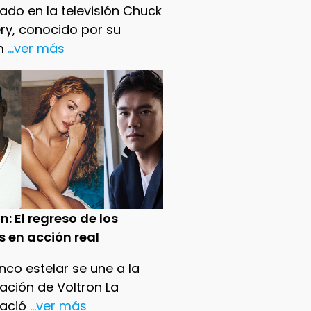
ado en la televisión Chuck
ry, conocido por su
m
...ver más
n: El regreso de los
s en acción real
nco estelar se une a la
ación de Voltron La
ació
...ver más