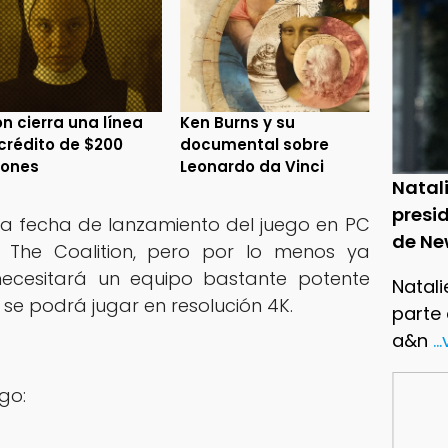
n cierra una línea
Ken Burns y su
crédito de $200
documental sobre
lones
Leonardo da Vinci
Natal
presid
la fecha de lanzamiento del juego en PC
de Ne
o The Coalition, pero por lo menos ya
ecesitará un equipo bastante potente
Natali
se podrá jugar en resolución 4K.
parte
a&n
..
go: