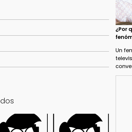
¿Por q
fenóm
Un fe
televi
conve
ados