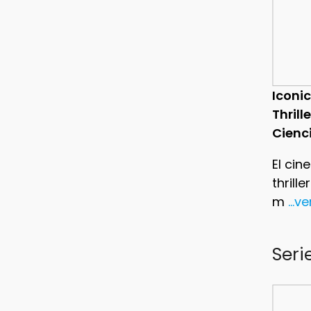
Iconic
Thrill
Cienc
El cin
thrill
m
...v
Seri