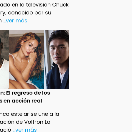
ado en la televisión Chuck
ry, conocido por su
m
...ver más
n: El regreso de los
s en acción real
nco estelar se une a la
ación de Voltron La
ació
...ver más