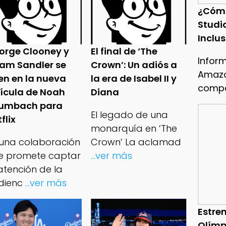
¿Cóm
Studi
Inclu
orge Clooney y
El final de ‘The
Infor
am Sandler se
Crown’: Un adiós a
Amazo
en en la nueva
la era de Isabel II y
compa
lícula de Noah
Diana
umbach para
El legado de una
flix
monarquía en ‘The
 una colaboración
Crown’ La aclamad
e promete captar
...ver más
atención de la
dienc
...ver más
Estren
Olímp