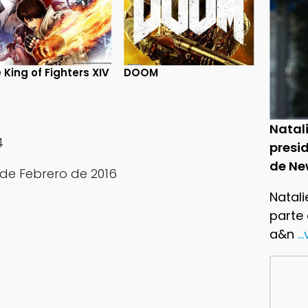
 King of Fighters XIV
DOOM
Natal
4
presid
de Ne
2 de Febrero de 2016
Natali
parte
a&n
..