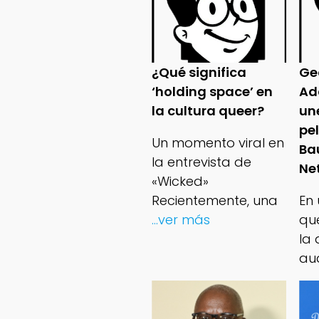
¿Qué significa
Ge
‘holding space’ en
Ad
la cultura queer?
un
pe
Un momento viral en
Ba
la entrevista de
Net
«Wicked»
Recientemente, una
En
...ver más
qu
la 
au