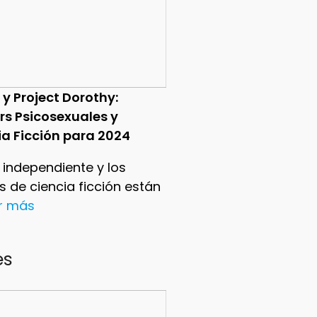
 y Project Dorothy:
ers Psicosexuales y
ia Ficción para 2024
e independiente y los
ers de ciencia ficción están
er más
es