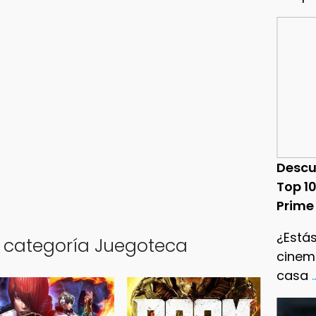
Descu
Top 1
Prime
¿Estás
a categoría Juegoteca
cinema
casa
.