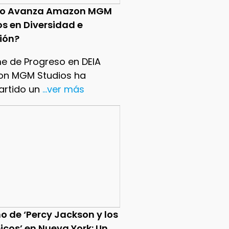
o Avanza Amazon MGM
os en Diversidad e
sión?
me de Progreso en DEIA
n MGM Studios ha
rtido un
...ver más
o de ‘Percy Jackson y los
icos’ en Nueva York: Un