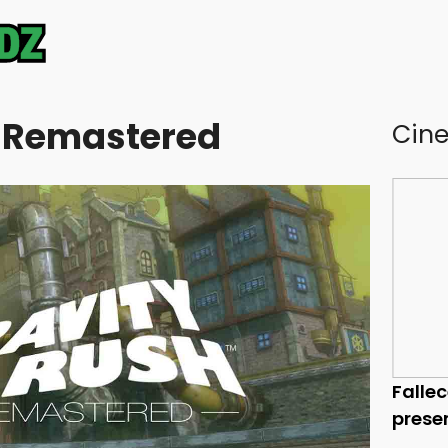
h Remastered
Cin
Falle
prese