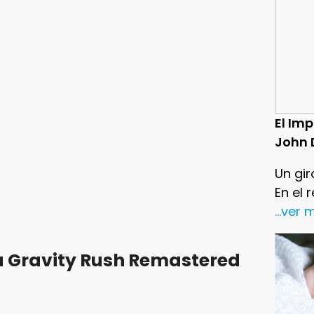
El Im
John 
Un gir
En el 
...ver
 Gravity Rush Remastered