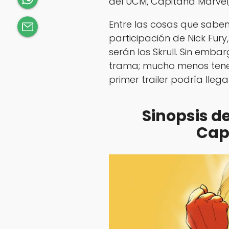
del UCM, Capitana Marvel, 
Entre las cosas que sabem
participación de Nick Fury
serán los Skrull. Sin emb
trama; mucho menos tene
primer trailer podría lleg
Sinopsis d
Cap