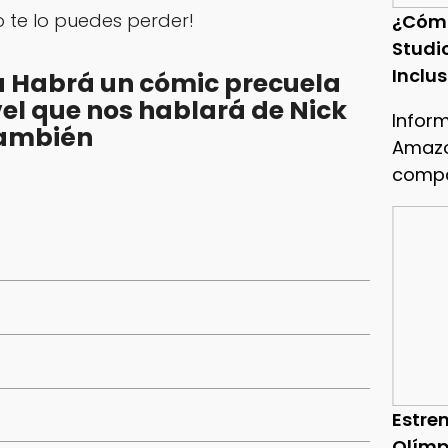
 te lo puedes perder!
¿Cóm
Studi
Inclu
 Habrá un cómic precuela
el que nos hablará de Nick
Infor
 también
Amazo
compa
Estren
Olímp