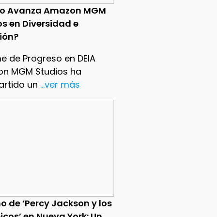
o Avanza Amazon MGM
os en Diversidad e
sión?
me de Progreso en DEIA
n MGM Studios ha
rtido un
...ver más
o de ‘Percy Jackson y los
icos’ en Nueva York: Un