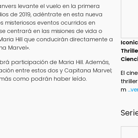
nvers levante el vuelo en la primera
dios de 2019, adéntrate en esta nueva
s misteriosos eventos ocurridos en
, se centrará en las misiones de vida o
 Maria Hill que conducirán directamente a
Iconic
na Marvel».
Thrill
Cienc
rá participación de Maria Hill. Además,
ción entre estos dos y Capitana Marvel;
El cin
 más como podrán haber leído.
thrill
m
...v
Seri