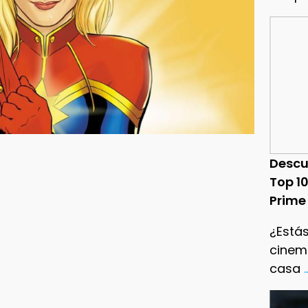
Descu
Top 1
Prime
¿Estás
cinema
casa
.