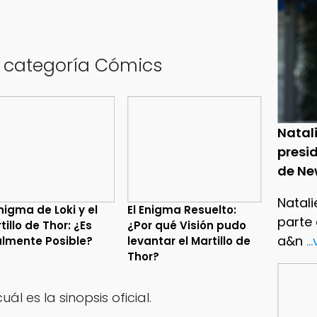
a categoría Cómics
Natal
presid
de Ne
Natali
Enigma de Loki y el
El Enigma Resuelto:
parte
tillo de Thor: ¿Es
¿Por qué Visión pudo
a&n
..
lmente Posible?
levantar el Martillo de
Thor?
ál es la sinopsis oficial.