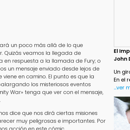
rará un poco más allá de lo que
El Im
ar. Quizás veamos la llegada de
John 
ra en respuesta a la llamada de Fury; o
s un mensaje enviado desde lejos de
Un gir
e viene en camino. El punto es que la
En el 
«alargando los misteriosos eventos
...ver
inity War» tenga que ver con el mensaje,
.
nos dice que nos dirá ciertas misiones
 parecer muy peligrosas e importantes. Por
os acción en este cómic.