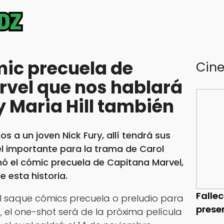
ic precuela de
Cin
vel que nos hablará
y Maria Hill también
 a un joven Nick Fury, allí tendrá sus
el importante para la trama de Carol
ó el cómic precuela de Capitana Marvel,
 esta historia.
Falle
 saque cómics precuela o preludio para
prese
o, el one-shot será de la próxima película