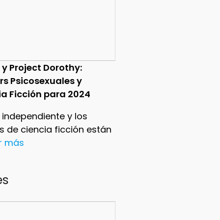
 y Project Dorothy:
ers Psicosexuales y
ia Ficción para 2024
e independiente y los
ers de ciencia ficción están
er más
es