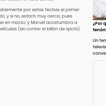
blemente por estas fechas el primer
do, y si no, estará muy cerca, pues
na en marzo; y Marvel acostumbra a
¿Por q
elículas (sin contar el billón de spots).
fenóm
Un fe
televi
conve