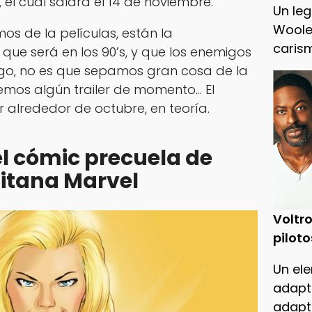
el cual saldrá el 14 de noviembre.
Un leg
Woole
os de la películas, están la
caris
, que será en los 90’s, y que los enemigos
argo, no es que sepamos gran cosa de la
mos algún trailer de momento… El
ar alrededor de octubre, en teoría.
el cómic precuela de
itana Marvel
Voltro
piloto
Un ele
adapt
adapt