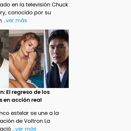
ado en la televisión Chuck
ry, conocido por su
m
...ver más
n: El regreso de los
s en acción real
nco estelar se une a la
ación de Voltron La
ació
...ver más