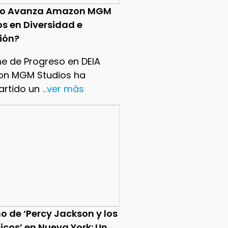
o Avanza Amazon MGM
os en Diversidad e
sión?
me de Progreso en DEIA
n MGM Studios ha
rtido un
...ver más
o de ‘Percy Jackson y los
icos’ en Nueva York: Un