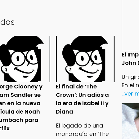
ados
El Im
John 
Un gir
En el 
orge Clooney y
El final de ‘The
...ver
am Sandler se
Crown’: Un adiós a
en en la nueva
la era de Isabel II y
lícula de Noah
Diana
umbach para
El legado de una
flix
monarquía en ‘The