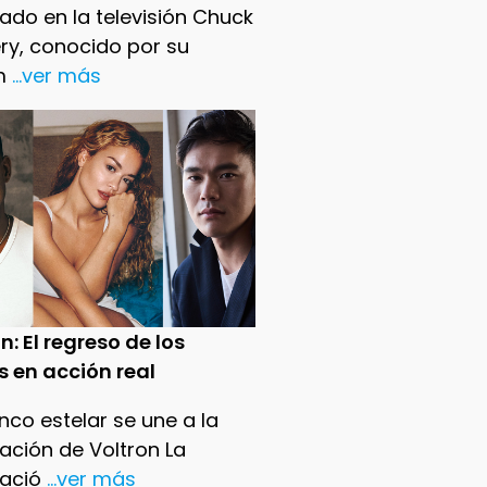
ado en la televisión Chuck
ry, conocido por su
m
...ver más
n: El regreso de los
s en acción real
nco estelar se une a la
ación de Voltron La
ació
...ver más