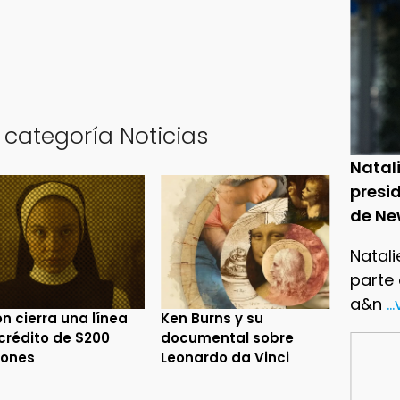
 categoría Noticias
Natal
presid
de Ne
Natali
parte
a&n
..
n cierra una línea
Ken Burns y su
crédito de $200
documental sobre
lones
Leonardo da Vinci