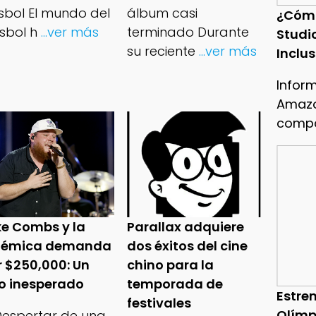
isbol El mundo del
álbum casi
¿Cóm
sbol h
...ver más
terminado Durante
Studi
su reciente
...ver más
Inclu
Infor
Amazo
compa
ke Combs y la
Parallax adquiere
lémica demanda
dos éxitos del cine
r $250,000: Un
chino para la
ro inesperado
temporada de
Estren
festivales
Olímp
 Despertar de una