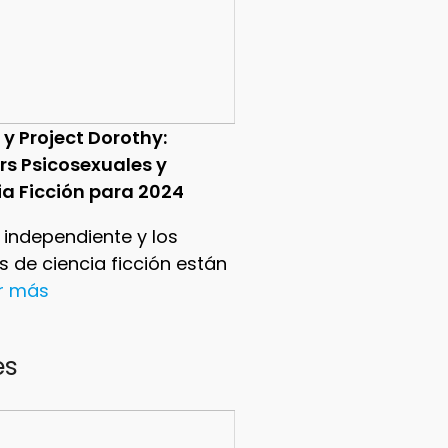
 y Project Dorothy:
ers Psicosexuales y
ia Ficción para 2024
e independiente y los
ers de ciencia ficción están
er más
es