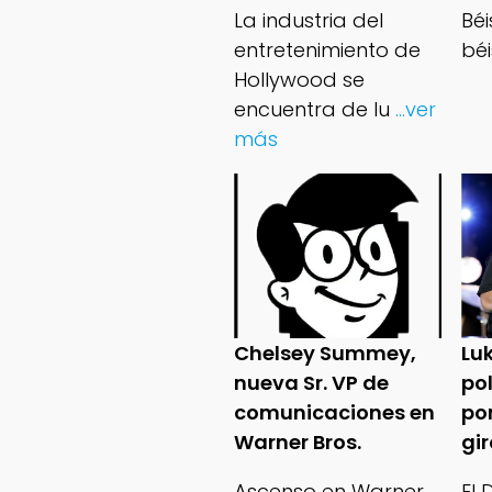
La industria del
Bé
entretenimiento de
béi
Hollywood se
encuentra de lu
...ver
más
Chelsey Summey,
Lu
nueva Sr. VP de
po
comunicaciones en
po
Warner Bros.
gi
Ascenso en Warner
El