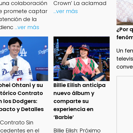
 una colaboración
Crown’ La aclamad
e promete captar
...ver más
atención de la
dienc
...ver más
¿Por q
fenóm
Un fe
televi
conve
ohei Ohtani y su
Billie Eilish anticipa
stórico Contrato
nuevo álbum y
n los Dodgers:
comparte su
pacto y Detalles
experiencia en
‘Barbie’
 Contrato Sin
ecedentes en el
Billie Eilish: Próximo