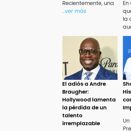
Recientemente, una
En
...ver más
qu
la 
au
El adiós a Andre
Sh
Braugher:
Hi
Hollywood lamenta
co
la pérdida de un
Im
talento
Un
irremplazable
Pr