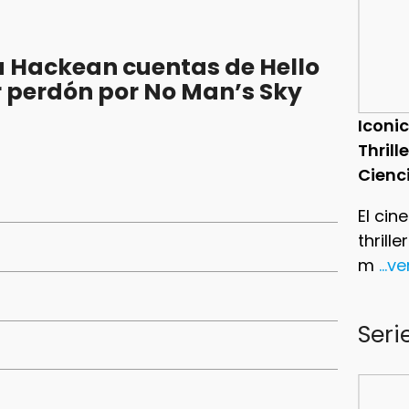
 Hackean cuentas de Hello
 perdón por No Man’s Sky
Iconic
Thrill
Cienc
El cin
thrill
m
...v
Seri