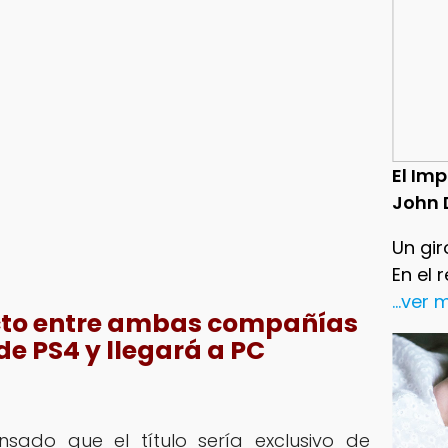
El Im
John 
Un gir
En el 
...ver
cto entre ambas compañías
de PS4 y llegará a PC
nsado que el título sería exclusivo de