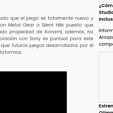
¿Cóm
Studi
ado que el juego es totalmente nuevo y
Inclu
n Metal Gear o Silent Hills puesto que
Infor
endo propiedad de Konami, además, ha
Amazo
oración con Sony es puntual para este
compa
 que futuros juegos desarrollados por él
ataformas.
Estren
Olímp