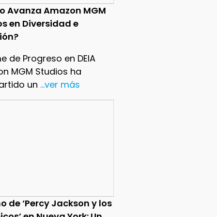
o Avanza Amazon MGM
os en Diversidad e
sión?
me de Progreso en DEIA
n MGM Studios ha
rtido un
...ver más
o de ‘Percy Jackson y los
icos’ en Nueva York: Un