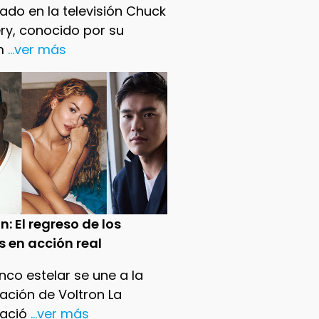
ado en la televisión Chuck
ry, conocido por su
m
...ver más
n: El regreso de los
s en acción real
nco estelar se une a la
ación de Voltron La
ació
...ver más