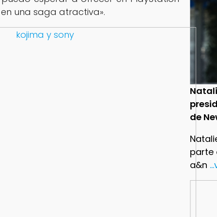
 en una saga atractiva».
Natal
presid
de Ne
Natali
parte
a&n
..