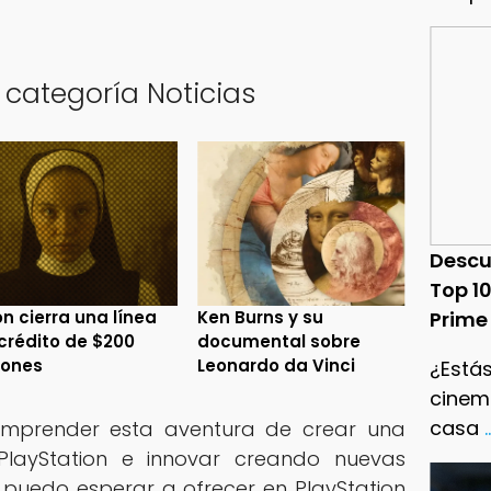
 categoría Noticias
Descu
Top 1
n cierra una línea
Ken Burns y su
Prime
crédito de $200
documental sobre
lones
Leonardo da Vinci
¿Estás
cinema
casa
.
mprender esta aventura de crear una
PlayStation e innovar creando nuevas
o puedo esperar a ofrecer en PlayStation