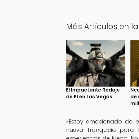
Más Artículos en la
El Impactante Rodaje
Neo
de F1 en Las Vegas
de 
mil
«Estoy emocionado de e
nueva franquicia para 
experiencias de juego. N