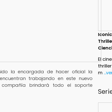
Iconic
Thrill
Cienc
El cin
thrill
sido la encargada de hacer oficial la
m
...v
encuentran trabajando en este nuevo
 compañía brindará todo el soporte
Seri