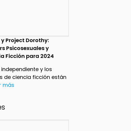
 y Project Dorothy:
ers Psicosexuales y
ia Ficción para 2024
e independiente y los
ers de ciencia ficción están
er más
es