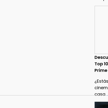
Descu
Top 1
Prime
¿Estás
cinema
casa
.