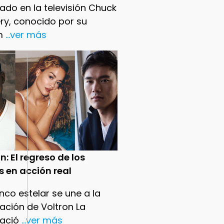
ado en la televisión Chuck
ry, conocido por su
m
...ver más
n: El regreso de los
s en acción real
nco estelar se une a la
ación de Voltron La
ació
...ver más