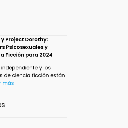
 y Project Dorothy:
ers Psicosexuales y
ia Ficción para 2024
e independiente y los
ers de ciencia ficción están
er más
es