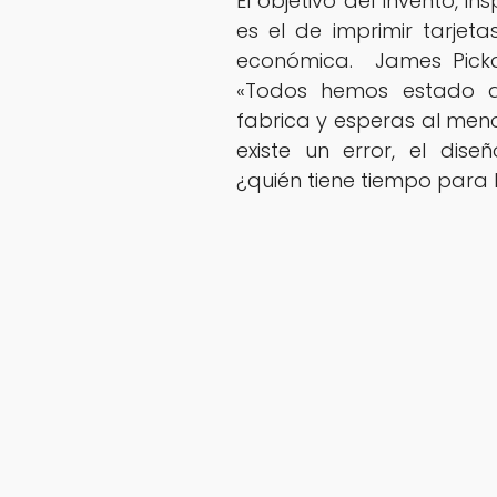
El objetivo del invento, i
es el de imprimir tarjet
económica. James Picka
«Todos hemos estado al
fabrica y esperas al men
existe un error, el dise
¿quién tiene tiempo para l