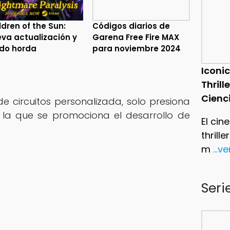
ldren of the Sun:
Códigos diarios de
va actualización y
Garena Free Fire MAX
do horda
para noviembre 2024
Iconic
Thrill
Cienc
de circuitos personalizada, solo presiona
n la que se promociona el desarrollo de
El cin
thrill
m
...v
Seri