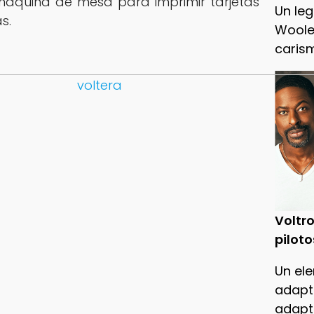
maquina de mesa para imprimir tarjetas
Un leg
s.
Woole
caris
Voltro
piloto
Un ele
adapt
adapt