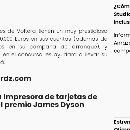
¿Cóm
Studi
Inclu
es de Voltera tienen un muy prestigioso
Infor
0.000 Euros en sus cuentas (ademas de
Amazo
dos en su campaña de arranque), y
compa
 en el concurso les ayudara a llevar su
á.
erdz.com
 Impresora de tarjetas de
a el premio James Dyson
Estren
Olímp