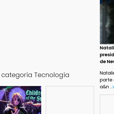
Natal
presid
de Ne
Natali
a categoría Tecnología
parte
a&n
..