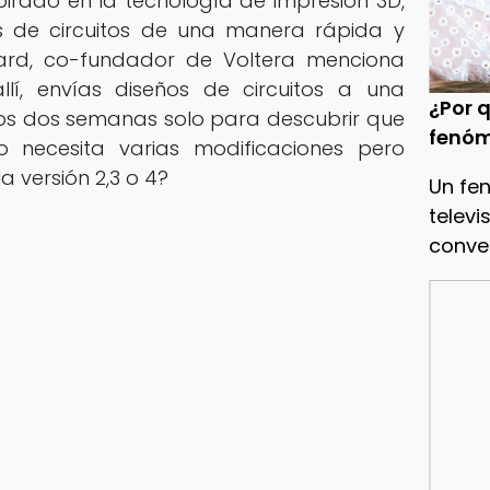
nspirado en la tecnología de impresión 3D,
as de circuitos de una manera rápida y
rd, co-fundador de Voltera menciona
lí, envías diseños de circuitos a una
¿Por q
os dos semanas solo para descubrir que
fenóm
ño necesita varias modificaciones pero
a versión 2,3 o 4?
Un fe
televi
conve