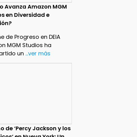
o Avanza Amazon MGM
os en Diversidad e
sión?
me de Progreso en DEIA
n MGM Studios ha
rtido un
...ver más
o de ‘Percy Jackson y los
icos’ en Nueva York: Un