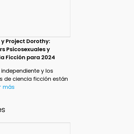
 y Project Dorothy:
ers Psicosexuales y
ia Ficción para 2024
e independiente y los
ers de ciencia ficción están
er más
es