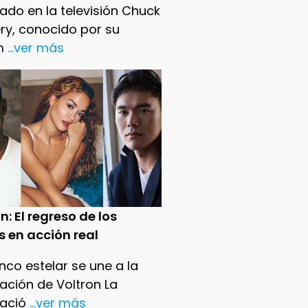
ado en la televisión Chuck
ry, conocido por su
m
...ver más
n: El regreso de los
s en acción real
nco estelar se une a la
ación de Voltron La
ació
...ver más