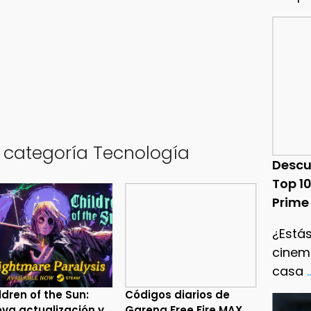
a categoría Tecnología
Descu
Top 1
Prime
¿Estás
cinema
casa
.
ldren of the Sun:
Códigos diarios de
va actualización y
Garena Free Fire MAX