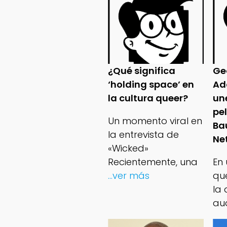
¿Qué significa
Ge
‘holding space’ en
Ad
la cultura queer?
un
pe
Un momento viral en
Ba
la entrevista de
Net
«Wicked»
Recientemente, una
En
...ver más
qu
la 
au