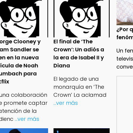
¿Por q
fenóm
orge Clooney y
El final de ‘The
am Sandler se
Crown’: Un adiós a
Un fe
en en la nueva
la era de Isabel II y
televi
lícula de Noah
Diana
conve
umbach para
El legado de una
flix
monarquía en ‘The
 una colaboración
Crown’ La aclamad
e promete captar
...ver más
atención de la
dienc
...ver más