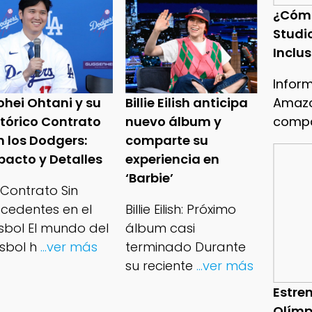
¿Cóm
Studi
Inclu
Infor
Amazo
ohei Ohtani y su
Billie Eilish anticipa
compa
stórico Contrato
nuevo álbum y
n los Dodgers:
comparte su
pacto y Detalles
experiencia en
‘Barbie’
 Contrato Sin
ecedentes en el
Billie Eilish: Próximo
isbol El mundo del
álbum casi
sbol h
...ver más
terminado Durante
su reciente
...ver más
Estren
Olímp