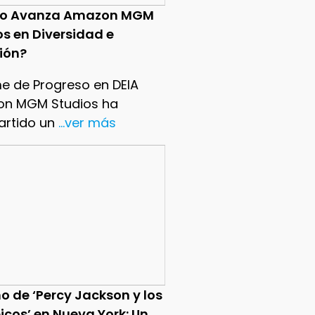
o Avanza Amazon MGM
os en Diversidad e
sión?
me de Progreso en DEIA
n MGM Studios ha
rtido un
...ver más
o de ‘Percy Jackson y los
icos’ en Nueva York: Un