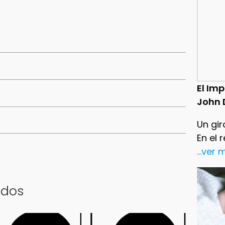
El Im
John 
Un gir
En el 
...ver
ados