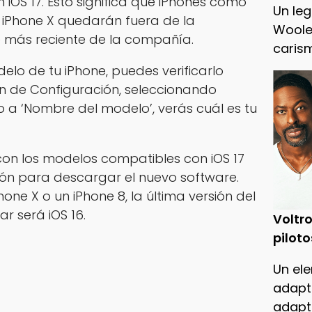
 iOS 17. Esto significa que iPhones como
Un leg
 y iPhone X quedarán fuera de la
Woole
e más reciente de la compañía.
caris
elo de tu iPhone, puedes verificarlo
ón de Configuración, seleccionando
o a ‘Nombre del modelo’, verás cuál es tu
con los modelos compatibles con iOS 17
ción para descargar el nuevo software.
Phone X o un iPhone 8, la última versión del
ar será iOS 16.
Voltro
piloto
Un ele
adapt
adapt