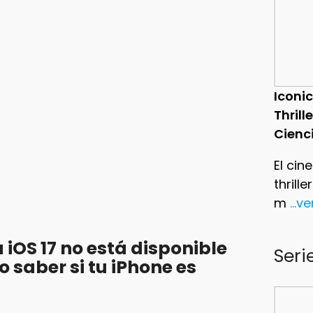
Iconic
Thrill
Cienc
El cin
thrill
m
...v
iOS 17 no está disponible
Seri
 saber si tu iPhone es