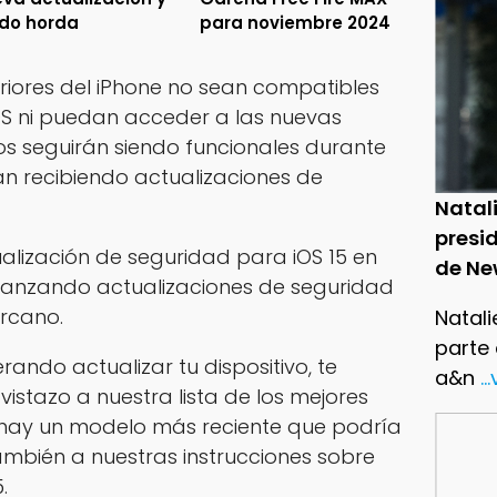
do horda
para noviembre 2024
riores del iPhone no sean compatibles
iOS ni puedan acceder a las nuevas
vos seguirán siendo funcionales durante
n recibiendo actualizaciones de
Natal
presid
ualización de seguridad para iOS 15 en
de Ne
á lanzando actualizaciones de seguridad
ercano.
Natali
parte
erando actualizar tu dispositivo, te
a&n
..
stazo a nuestra lista de los mejores
i hay un modelo más reciente que podría
ambién a nuestras instrucciones sobre
.