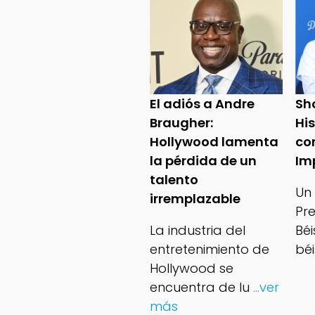
El adiós a Andre
Sh
Braugher:
Hi
Hollywood lamenta
co
la pérdida de un
Im
talento
Un
irremplazable
Pr
La industria del
Bé
entretenimiento de
béi
Hollywood se
encuentra de lu
...ver
más