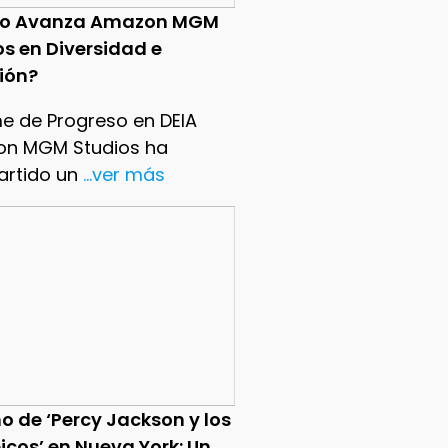
o Avanza Amazon MGM
os en Diversidad e
sión?
me de Progreso en DEIA
n MGM Studios ha
rtido un
...ver más
o de ‘Percy Jackson y los
icos’ en Nueva York: Un