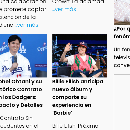
 una colaboración
Crown’ La aclamad
e promete captar
...ver más
atención de la
dienc
...ver más
¿Por q
fenóm
Un fe
televi
conve
ohei Ohtani y su
Billie Eilish anticipa
stórico Contrato
nuevo álbum y
n los Dodgers:
comparte su
pacto y Detalles
experiencia en
‘Barbie’
 Contrato Sin
ecedentes en el
Billie Eilish: Próximo