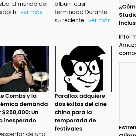
isbol El mundo del
álbum casi
¿Cóm
sbol h
...ver más
terminado Durante
Studi
su reciente
...ver más
Inclu
Infor
Amazo
compa
ke Combs y la
Parallax adquiere
lémica demanda
dos éxitos del cine
r $250,000: Un
chino para la
ro inesperado
temporada de
Estren
festivales
 Despertar de una
Olímp