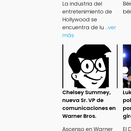
La industria del
Bé
entretenimiento de
béi
Hollywood se
encuentra de lu
...ver
más
Chelsey Summey,
Lu
nueva Sr. VP de
po
comunicaciones en
po
Warner Bros.
gi
Ascenso en Warner
El