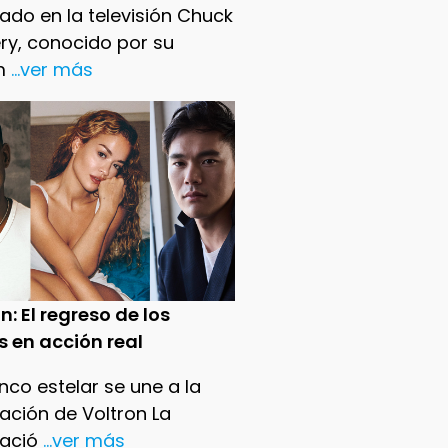
ado en la televisión Chuck
ry, conocido por su
m
...ver más
n: El regreso de los
s en acción real
nco estelar se une a la
ación de Voltron La
ació
...ver más