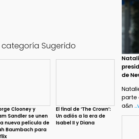
a categoría Sugerido
Natal
presid
de Ne
Natali
parte
a&n
..
rge Clooney y
El final de ‘The Crown’:
m Sandler se unen
Un adiós a la era de
la nueva película de
Isabel II y Diana
ah Baumbach para
flix