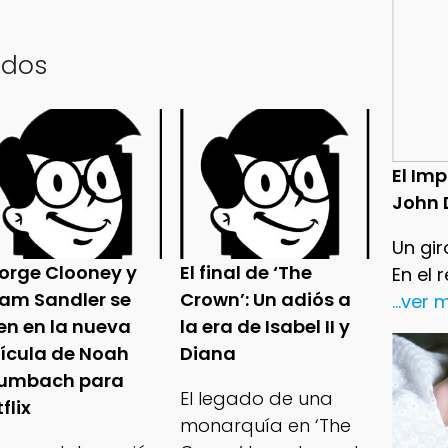
ados
El Im
John 
Un gir
orge Clooney y
El final de ‘The
En el 
am Sandler se
Crown’: Un adiós a
...ver
en en la nueva
la era de Isabel II y
lícula de Noah
Diana
umbach para
El legado de una
flix
monarquía en ‘The