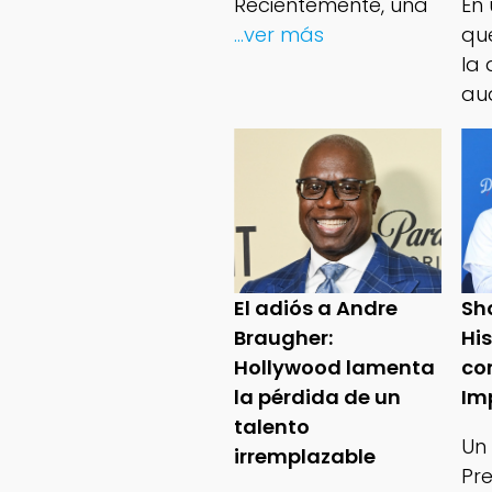
Recientemente, una
En
...ver más
qu
la 
au
El adiós a Andre
Sh
Braugher:
Hi
Hollywood lamenta
co
la pérdida de un
Im
talento
Un
irremplazable
Pr