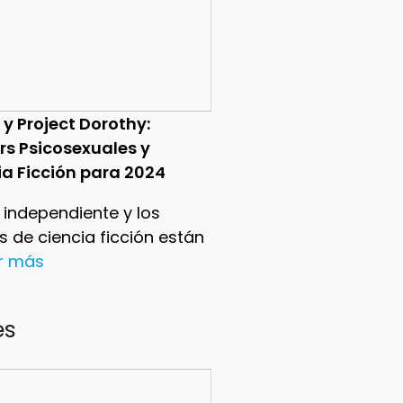
 y Project Dorothy:
ers Psicosexuales y
ia Ficción para 2024
e independiente y los
ers de ciencia ficción están
er más
es