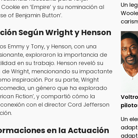
Un leg
Cookie en ‘Empire’ y su nominación al
Woole
se of Benjamin Button’.
caris
uación Según Wright y Henson
os Emmy y Tony, y Henson, con una
ionante, exploraron la importancia de
tilidad en su trabajo. Henson reveló su
a de Wright, mencionando su impactante
mo inspiración. Por su parte, Wright
a comedia, un género que ha explorado
rican Fiction’, y compartió cómo la
Voltro
conexión con el director Cord Jefferson
piloto
ción.
Un ele
adapt
ormaciones en la Actuación
adapt