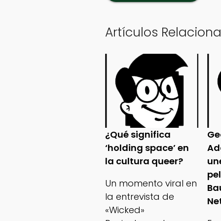
Artículos Relacion
¿Qué significa
Ge
‘holding space’ en
Ad
la cultura queer?
un
pe
Un momento viral en
Ba
la entrevista de
Net
«Wicked»