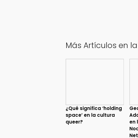
Más Artículos en l
¿Qué significa ‘holding
Geo
space’ en la cultura
Ada
queer?
en 
No
Net