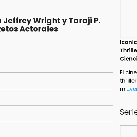
Jeffrey Wright y Taraji P.
Retos Actorales
Iconic
Thrill
Cienc
El cin
thrill
m
...v
Seri