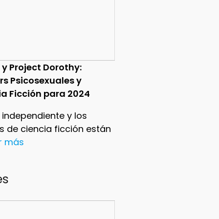
 y Project Dorothy:
ers Psicosexuales y
ia Ficción para 2024
e independiente y los
ers de ciencia ficción están
er más
es