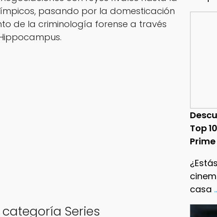
Olímpicos, pasando por la domesticación
nto de la criminología forense a través
e Hippocampus.
Descu
Top 1
Prime
¿Estás
cinema
casa
.
 categoría Series