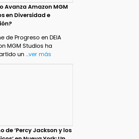
o Avanza Amazon MGM
os en Diversidad e
sión?
me de Progreso en DEIA
n MGM Studios ha
rtido un
...ver más
o de ‘Percy Jackson y los
icos’ en Nueva York: Un