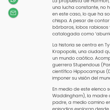
La propuesta de Harmon, q
una lucha constante, no ha
en este caso, lo que ha s
chispa. A pesar de contar
bárbaros, lobos rabiosos y
catalogada como
‘aburr
La historia se centra en T
Krapopolis, una ciudad que
un mundo caótico. Acom
guerrera Stupendous (Pam
científico Hippocampus (D
imponer su visión del mun
En medio de este elenco s
Waddingham), la madre dio
padre, a medio camino en
episodios exploran desde 