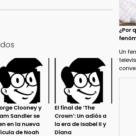
¿Por q
fenóm
ados
Un fe
televi
conve
orge Clooney y
El final de ‘The
am Sandler se
Crown’: Un adiós a
en en la nueva
la era de Isabel II y
lícula de Noah
Diana