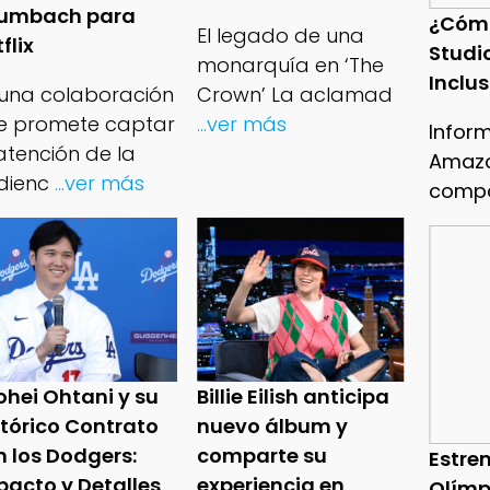
umbach para
¿Cóm
El legado de una
flix
Studi
monarquía en ‘The
Inclu
 una colaboración
Crown’ La aclamad
e promete captar
...ver más
Infor
atención de la
Amazo
dienc
...ver más
compa
ohei Ohtani y su
Billie Eilish anticipa
stórico Contrato
nuevo álbum y
n los Dodgers:
comparte su
Estren
pacto y Detalles
experiencia en
Olímp