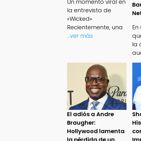
Un momento viral en
Ba
la entrevista de
Net
«Wicked»
Recientemente, una
En
...ver más
qu
la 
au
El adiós a Andre
Sh
Braugher:
Hi
Hollywood lamenta
co
la pérdida de un
Im