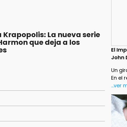
Krapopolis: La nueva serie
armon que deja a los
es
El Im
John 
Un gir
En el 
...ver