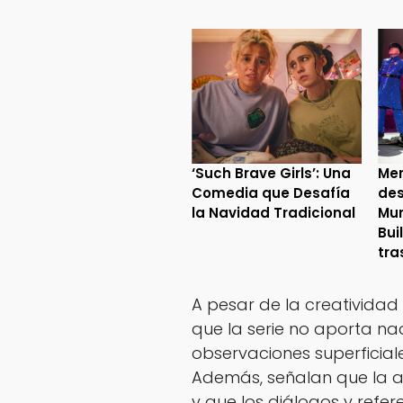
‘Such Brave Girls’: Una
Mer
Comedia que Desafía
des
la Navidad Tradicional
Mur
Bui
tra
A pesar de la creatividad 
que la serie no aporta n
observaciones superficiale
Además, señalan que la a
y que los diálogos y refe