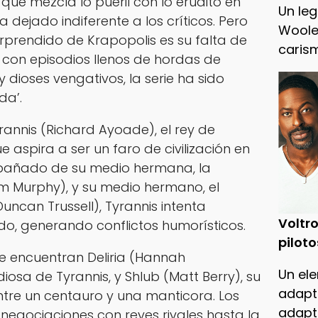
ue mezcla lo pueril con lo erudito en
Un leg
 dejado indiferente a los críticos. Pero
Woole
orprendido de Krapopolis es su falta de
caris
 con episodios llenos de hordas de
 dioses vengativos, la serie ha sido
ida’
.
yrannis (Richard Ayoade), el rey de
 aspira a ser un faro de civilización en
pañado de su medio hermana, la
 Murphy), y su medio hermano, el
uncan Trussell), Tyrannis intenta
Voltro
do, generando conflictos humorísticos.
piloto
e encuentran Deliria (Hannah
Un ele
sa de Tyrannis, y Shlub (Matt Berry), su
adapt
tre un centauro y una manticora. Los
adapt
negociaciones con reyes rivales hasta la