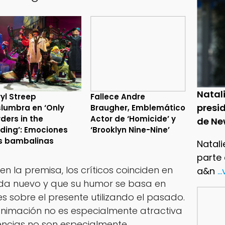
Natal
yl Streep
Fallece Andre
presid
lumbra en ‘Only
Braugher, Emblemático
ders in the
Actor de ‘Homicide’ y
de Ne
lding’: Emociones
‘Brooklyn Nine-Nine’
s bambalinas
Natali
parte
en la premisa, los críticos coinciden en
a&n
..
ada nuevo y que su humor se basa en
s sobre el presente utilizando el pasado.
nimación no es especialmente atractiva
rencias no son especialmente