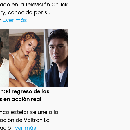
ado en la televisión Chuck
ry, conocido por su
m
...ver más
n: El regreso de los
s en acción real
nco estelar se une a la
ación de Voltron La
ació
...ver más