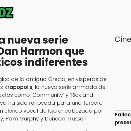
a nueva serie
Cin
Dan Harmon que
ticos indiferentes
co de la antigua Grecia, en vísperas de
os
Krapopolis
, la nueva serie animada de
éxitos como ‘Community’ y ‘Rick and
e ya ha sido renovada para una tercera
n elenco vocal de lujo encabezado por
Falle
y, Pam Murphy y Duncan Trussell.
prese