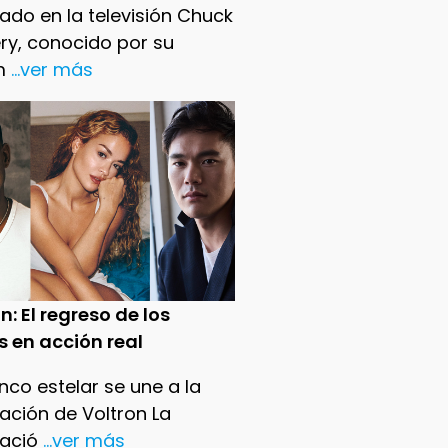
ado en la televisión Chuck
ry, conocido por su
m
...ver más
n: El regreso de los
s en acción real
nco estelar se une a la
ación de Voltron La
ació
...ver más