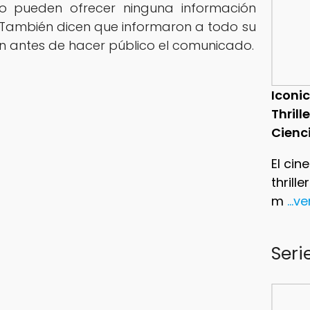
 pueden ofrecer ninguna información
. También dicen que informaron a todo su
ón antes de hacer público el comunicado.
Iconic
Thrill
Cienc
El cin
thrill
m
...v
Seri