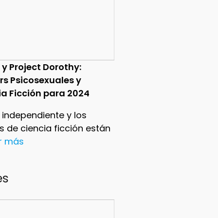
 y Project Dorothy:
ers Psicosexuales y
ia Ficción para 2024
e independiente y los
ers de ciencia ficción están
er más
es