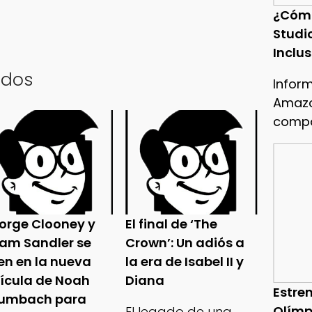
¿Cóm
Studi
Inclu
ados
Infor
Amazo
compa
orge Clooney y
El final de ‘The
am Sandler se
Crown’: Un adiós a
en en la nueva
la era de Isabel II y
lícula de Noah
Diana
Estren
umbach para
Olímp
El legado de una