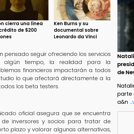
n cierra una línea
Ken Burns y su
crédito de $200
documental sobre
lones
Leonardo da Vinci
 pensado seguir ofreciendo los servicios
Natal
r algún tiempo, la realidad para la
presid
blemas financieros impactarán a todos
de Ne
tudio lo que afectará directamente a la
Natali
odos los beta testers.
parte
a&n
..
cado oficial asegura que se encuentra
de inversores y socios para tratar de
orto plazo y valorar algunas alternativas,