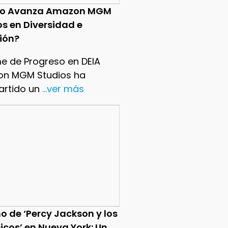
o Avanza Amazon MGM
os en Diversidad e
sión?
me de Progreso en DEIA
n MGM Studios ha
rtido un
...ver más
o de ‘Percy Jackson y los
icos’ en Nueva York: Un