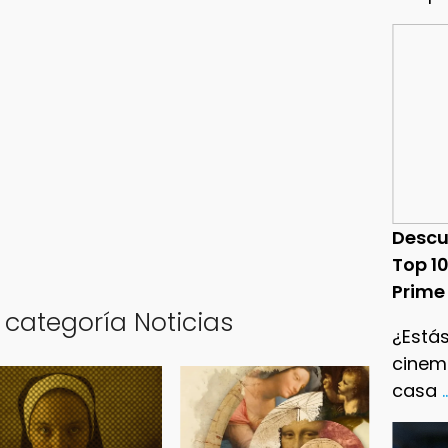
Descu
Top 1
Prime
 categoría Noticias
¿Estás
cinema
casa
.