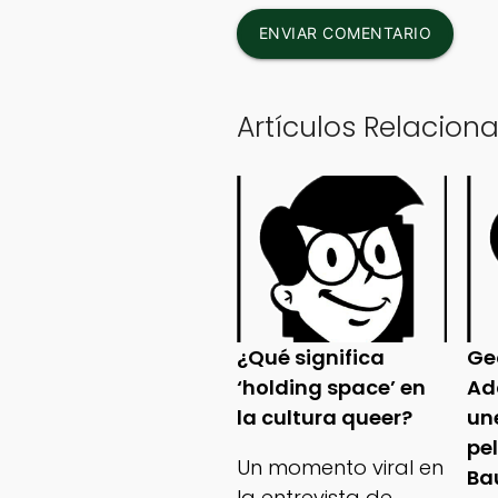
ENVIAR COMENTARIO
Artículos Relacion
¿Qué significa
Ge
‘holding space’ en
Ad
la cultura queer?
un
pe
Un momento viral en
Ba
la entrevista de