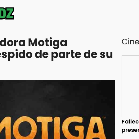
adora Motiga
Cin
espido de parte de su
Falle
prese