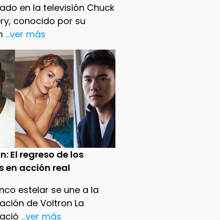
ado en la televisión Chuck
ry, conocido por su
m
...ver más
n: El regreso de los
s en acción real
nco estelar se une a la
ación de Voltron La
ació
...ver más