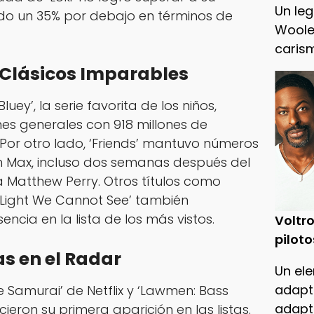
Un leg
o un 35% por debajo en términos de
Woole
caris
y Clásicos Imparables
uey’, la serie favorita de los niños,
nes generales con 918 millones de
 Por otro lado, ‘Friends’ mantuvo números
en Max, incluso dos semanas después del
la Matthew Perry. Otros títulos como
e Light We Cannot See’ también
ncia en la lista de los más vistos.
Voltro
piloto
as en el Radar
Un ele
adapt
ye Samurai’ de Netflix y ‘Lawmen: Bass
adapt
eron su primera aparición en las listas.