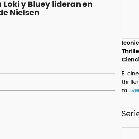
Loki y Bluey lideran en
 de Nielsen
Iconic
Thrill
Cienc
El cin
thrill
m
...v
Seri