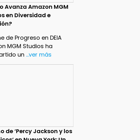
o Avanza Amazon MGM
os en Diversidad e
sión?
me de Progreso en DEIA
n MGM Studios ha
rtido un
...ver más
o de ‘Percy Jackson y los
icos’ en Nueva York: Un