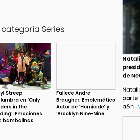
 categoría Series
Natal
presid
de Ne
Natali
yl Streep
Fallece Andre
parte
lumbra en ‘Only
Braugher, Emblemático
a&n
..
ders in the
Actor de ‘Homicide’ y
lding’: Emociones
‘Brooklyn Nine-Nine’
s bambalinas