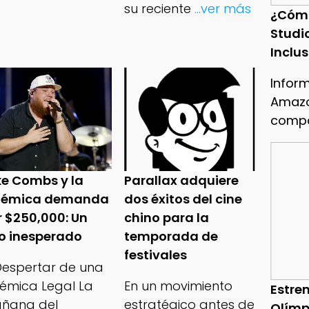
su reciente
...ver más
¿Cóm
Studi
Inclu
Infor
Amazo
compa
ke Combs y la
Parallax adquiere
lémica demanda
dos éxitos del cine
r $250,000: Un
chino para la
ro inesperado
temporada de
festivales
 Despertar de una
lémica Legal La
En un movimiento
Estren
ñana del
estratégico antes de
Olímp