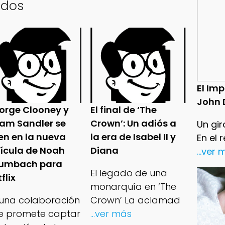
ados
El Im
John 
orge Clooney y
El final de ‘The
am Sandler se
Crown’: Un adiós a
Un gir
en en la nueva
la era de Isabel II y
En el 
lícula de Noah
Diana
...ver
umbach para
El legado de una
flix
monarquía en ‘The
 una colaboración
Crown’ La aclamad
e promete captar
...ver más