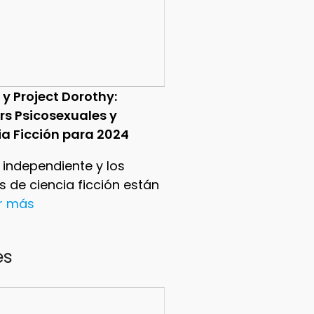
 y Project Dorothy:
ers Psicosexuales y
ia Ficción para 2024
e independiente y los
ers de ciencia ficción están
er más
es