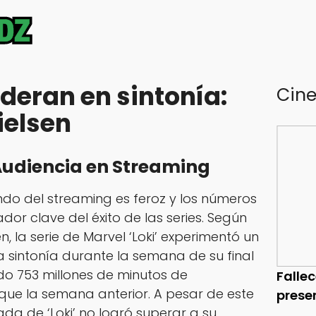
lideran en sintonía:
Cin
ielsen
 Audiencia en Streaming
do del streaming es feroz y los números
dor clave del éxito de las series. Según
n, la serie de Marvel ‘Loki’ experimentó un
a sintonía durante la semana de su final
o 753 millones de minutos de
Falle
 que la semana anterior. A pesar de este
prese
da de ‘Loki’ no logró superar a su