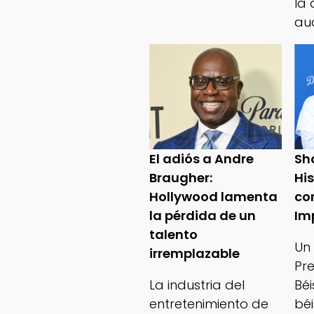
la 
au
El adiós a Andre
Sh
Braugher:
Hi
Hollywood lamenta
co
la pérdida de un
Im
talento
Un
irremplazable
Pr
La industria del
Bé
entretenimiento de
béi