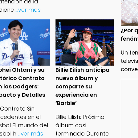
atención de la
dienc
...ver más
¿Por q
fenóm
Un fe
televi
conve
ohei Ohtani y su
Billie Eilish anticipa
stórico Contrato
nuevo álbum y
n los Dodgers:
comparte su
pacto y Detalles
experiencia en
‘Barbie’
 Contrato Sin
ecedentes en el
Billie Eilish: Próximo
isbol El mundo del
álbum casi
sbol h
...ver más
terminado Durante