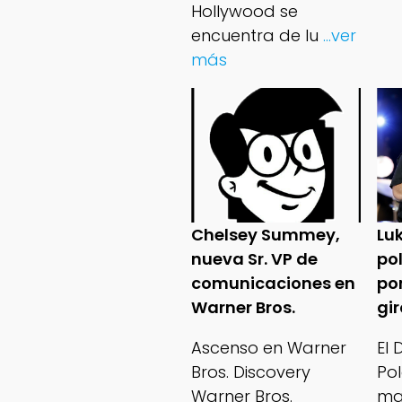
Hollywood se
encuentra de lu
...ver
más
Chelsey Summey,
Lu
nueva Sr. VP de
po
comunicaciones en
po
Warner Bros.
gi
Ascenso en Warner
El
Bros. Discovery
Po
Warner Bros.
ma