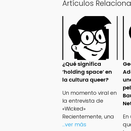
Artículos Relacion
¿Qué significa
Ge
‘holding space’ en
Ad
la cultura queer?
un
pe
Un momento viral en
Ba
la entrevista de
Net
«Wicked»
Recientemente, una
En
...ver más
qu