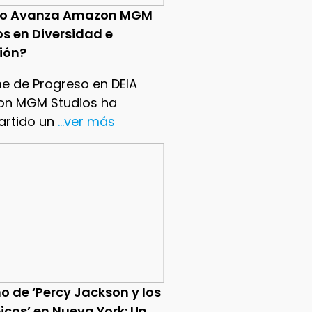
o Avanza Amazon MGM
os en Diversidad e
sión?
me de Progreso en DEIA
n MGM Studios ha
rtido un
...ver más
o de ‘Percy Jackson y los
icos’ en Nueva York: Un