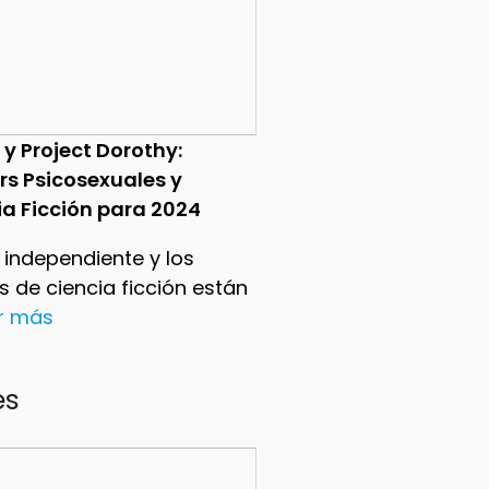
 y Project Dorothy:
ers Psicosexuales y
ia Ficción para 2024
e independiente y los
ers de ciencia ficción están
er más
es