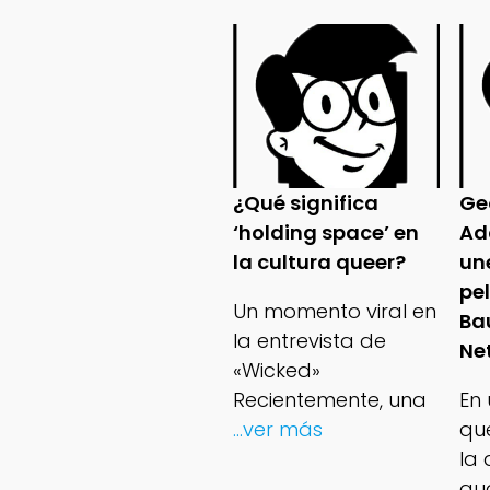
¿Qué significa
Ge
‘holding space’ en
Ad
la cultura queer?
un
pe
Un momento viral en
Ba
la entrevista de
Net
«Wicked»
Recientemente, una
En
...ver más
qu
la 
au