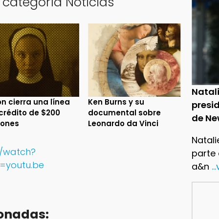
 categoría Noticias
Natal
n cierra una línea
Ken Burns y su
presid
crédito de $200
documental sobre
de Ne
lones
Leonardo da Vinci
Natali
m/watch?
parte
=youtu.be
a&n
..
onadas: