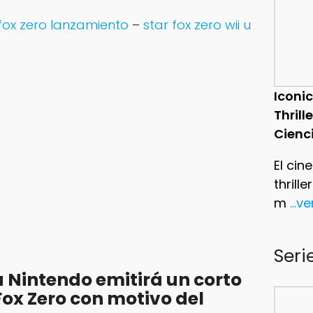
 fox zero lanzamiento
–
star fox zero wii u
Iconic
Thrill
Cienc
El cin
thrill
m
...v
Seri
 Nintendo emitirá un corto
ox Zero con motivo del