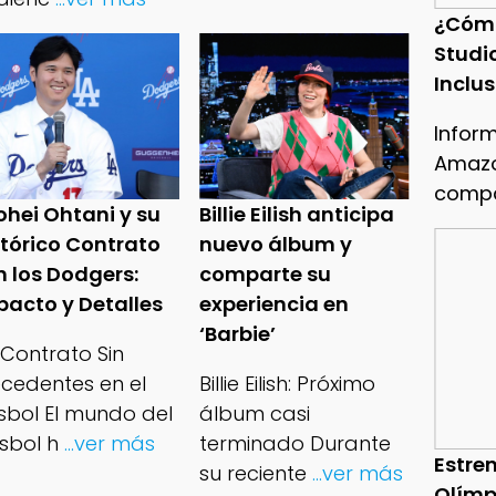
¿Cóm
Studi
Inclu
Infor
Amazo
compa
ohei Ohtani y su
Billie Eilish anticipa
stórico Contrato
nuevo álbum y
n los Dodgers:
comparte su
pacto y Detalles
experiencia en
‘Barbie’
 Contrato Sin
ecedentes en el
Billie Eilish: Próximo
isbol El mundo del
álbum casi
sbol h
...ver más
terminado Durante
Estren
su reciente
...ver más
Olímp