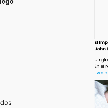
juego
El Im
John 
Un gir
En el 
...ver
ados