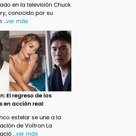
ado en la televisión Chuck
ry, conocido por su
m
...ver más
n: El regreso de los
s en acción real
nco estelar se une a la
ación de Voltron La
ació
...ver más