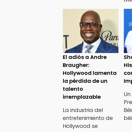
El adiós a Andre
Sh
Braugher:
Hi
Hollywood lamenta
co
la pérdida de un
Im
talento
Un
irremplazable
Pr
La industria del
Bé
entretenimiento de
béi
Hollywood se