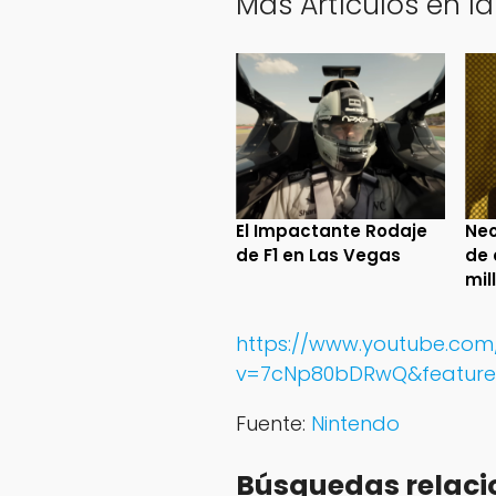
Más Artículos en la
El Impactante Rodaje
Neo
de F1 en Las Vegas
de 
mil
https://www.youtube.co
v=7cNp80bDRwQ&feature
Fuente:
Nintendo
Búsquedas relaci