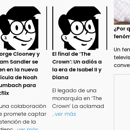
¿Por q
fenóm
Un fe
orge Clooney y
El final de ‘The
televi
am Sandler se
Crown’: Un adiós a
conve
en en la nueva
la era de Isabel II y
lícula de Noah
Diana
umbach para
El legado de una
flix
monarquía en ‘The
 una colaboración
Crown’ La aclamad
e promete captar
...ver más
atención de la
dienc
...ver más