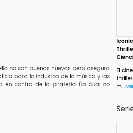
Iconic
Thrill
Cienc
 ello no son buenas nuevas pero asegura
El cin
icia para la industria de la música y las
thrill
a en contra de la piratería (la cual no
m
...v
Seri