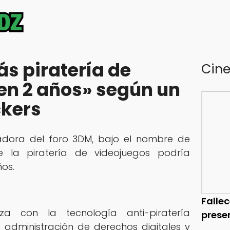
s piratería de
Cin
en 2 años» según un
ckers
adora del foro 3DM, bajo el nombre de
ue la piratería de videojuegos podría
os.
Falle
za con la tecnología anti-piratería
prese
 administración de derechos digitales y