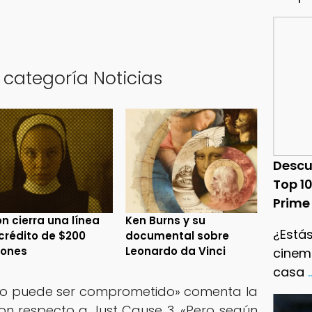
 categoría Noticias
Descu
Top 1
Prime
n cierra una línea
Ken Burns y su
¿Estás
crédito de $200
documental sobre
lones
Leonardo da Vinci
cinema
casa
.
ego puede ser comprometido» comenta la
con respecto a Just Cause 3. «Pero según