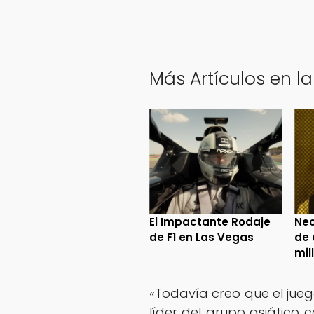
Más Artículos en la
El Impactante Rodaje
Neo
de F1 en Las Vegas
de 
mil
«Todavía creo que el ju
líder del grupo asiático 