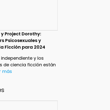
 y Project Dorothy:
ers Psicosexuales y
ia Ficción para 2024
e independiente y los
ers de ciencia ficción están
er más
es