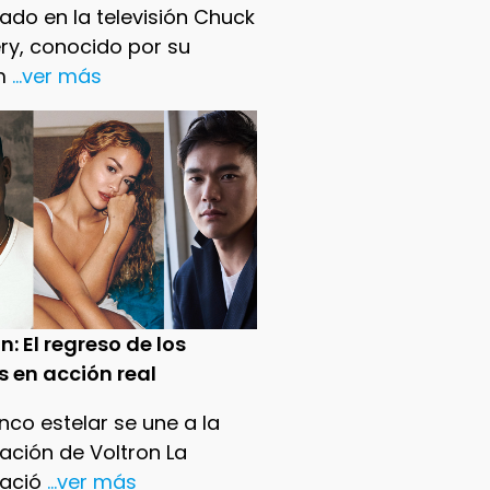
ado en la televisión Chuck
ry, conocido por su
m
...ver más
n: El regreso de los
s en acción real
nco estelar se une a la
ación de Voltron La
ació
...ver más