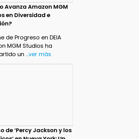
o Avanza Amazon MGM
os en Diversidad e
sión?
me de Progreso en DEIA
n MGM Studios ha
rtido un
...ver más
o de ‘Percy Jackson y los
icos’ en Nueva York: Un