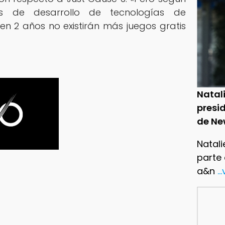
es de desarrollo de tecnologías de
en 2 años no existirán más juegos gratis
Natal
presid
de Ne
Natali
parte
a&n
..