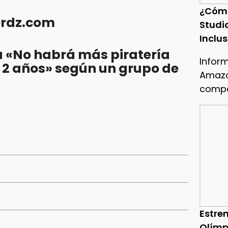
¿Cóm
erdz.com
Studi
Inclu
 «No habrá más piratería
Infor
 2 años» según un grupo de
Amazo
compa
Estren
Olímp