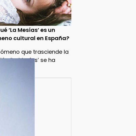
ué ‘La Mesías’ es un
eno cultural en España?
nómeno que trasciende la
sión ‘La Mesías’ se ha
...ver más