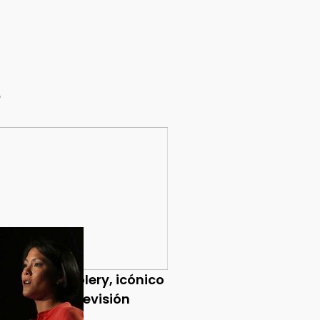
e
ce Chuck Woolery, icónico
ntador de televisión