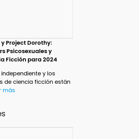
 y Project Dorothy:
ers Psicosexuales y
ia Ficción para 2024
e independiente y los
ers de ciencia ficción están
er más
es