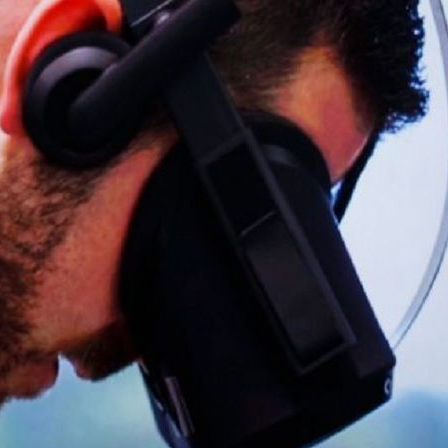
¿Cóm
Studi
Inclu
Infor
Amazo
compa
Estren
Olímp