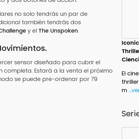
lares no solo tendrás un par de
dicional también tendrás dos
Challenge
y el
The Unspoken
.
Iconic
Movimientos.
Thrill
Cienc
rcer sensor diseñado para cubrir el
 completa. Estará a la venta el próximo
El cin
 modo se puede pre-ordenar por 79
thrill
m
...v
Seri