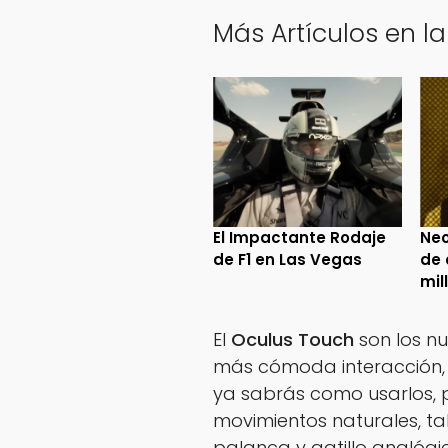
Más Artículos en la
El Impactante Rodaje
Neo
de F1 en Las Vegas
de 
mil
El
Oculus Touch
son los n
más cómoda interacción, 
ya sabrás como usarlos, 
movimientos naturales, ta
palanca y gatillo analógi