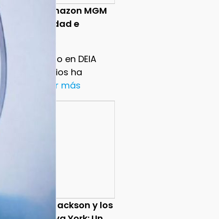
o Avanza Amazon MGM
os en Diversidad e
sión?
me de Progreso en DEIA
n MGM Studios ha
rtido un
...ver más
o de ‘Percy Jackson y los
icos’ en Nueva York: Un