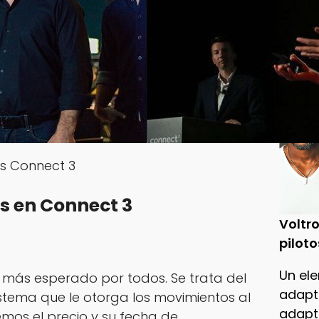
Un leg
Woole
caris
s Connect 3
s en Connect 3
Voltro
piloto
Un ele
o más esperado por todos. Se trata del
adapt
sistema que le otorga los movimientos al
adapt
emos el precio y su fecha de