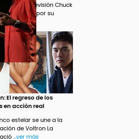
ado en la televisión Chuck
ry, conocido por su
m
...ver más
n: El regreso de los
s en acción real
nco estelar se une a la
ación de Voltron La
ació
...ver más