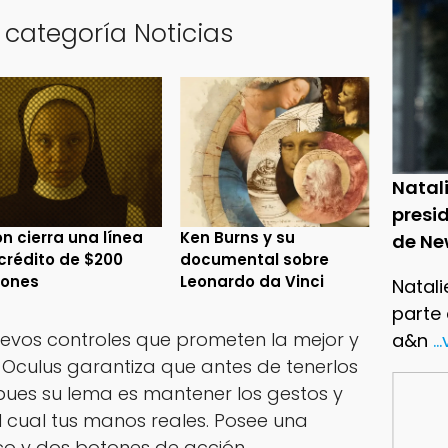
 categoría Noticias
Natal
presid
n cierra una línea
Ken Burns y su
de Ne
crédito de $200
documental sobre
lones
Leonardo da Vinci
Natali
parte
uevos controles que prometen la mejor y
a&n
..
Oculus garantiza que antes de tenerlos
pues su lema es mantener los gestos y
l cual tus manos reales. Posee una
co y dos botones de acción.