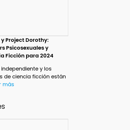
 y Project Dorothy:
ers Psicosexuales y
ia Ficción para 2024
e independiente y los
ers de ciencia ficción están
er más
es