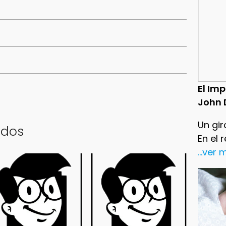
El Im
John 
Un gir
ados
En el 
...ver