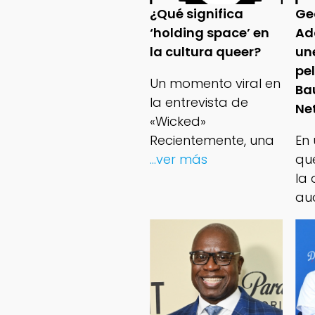
¿Qué significa
Ge
‘holding space’ en
Ad
la cultura queer?
un
pe
Un momento viral en
Ba
la entrevista de
Net
«Wicked»
Recientemente, una
En
...ver más
qu
la 
au