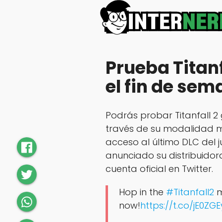
Prueba Titanf
el fin de se
Podrás probar Titanfall 2
través de su modalidad m
acceso al último DLC del j
anunciado su distribuidora
cuenta oficial en Twitter.
Hop in the
#Titanfall2
m
now!
https://t.co/jE0ZG