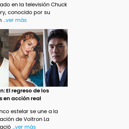
ado en la televisión Chuck
ry, conocido por su
m
...ver más
n: El regreso de los
s en acción real
nco estelar se une a la
ación de Voltron La
ació
...ver más