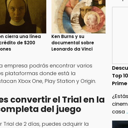
n cierra una línea
Ken Burns y su
crédito de $200
documental sobre
lones
Leonardo da Vinci
 la empresa podrás encontrar varios
Descu
tes plataformas donde está la
Top 1
tacan Xbox One, Play Station y Origin.
Prime
¿Estás
convertir el Trial en la
cinema
completa del juego
casa
.
r Trial de 2 días, puedes adquirir la