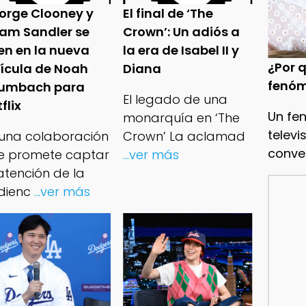
orge Clooney y
El final de ‘The
am Sandler se
Crown’: Un adiós a
en en la nueva
la era de Isabel II y
¿Por q
lícula de Noah
Diana
fenóm
umbach para
El legado de una
flix
Un fe
monarquía en ‘The
televi
 una colaboración
Crown’ La aclamad
conve
e promete captar
...ver más
atención de la
dienc
...ver más