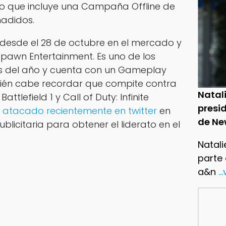
go que incluye una Campaña Offline de
ñadidos.
e desde el 28 de octubre en el mercado y
pawn Entertainment. Es uno de los
s del año y cuenta con un Gameplay
ién cabe recordar que compite contra
Natal
attlefield 1 y Call of Duty: Infinite
presid
 atacado recientemente en twitter
en
de Ne
icitaria para obtener el liderato en el
Natali
parte
a&n
..