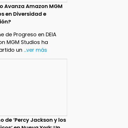
o Avanza Amazon MGM
os en Diversidad e
sión?
me de Progreso en DEIA
n MGM Studios ha
rtido un
...ver más
o de ‘Percy Jackson y los
icos’ en Nueva York: Un