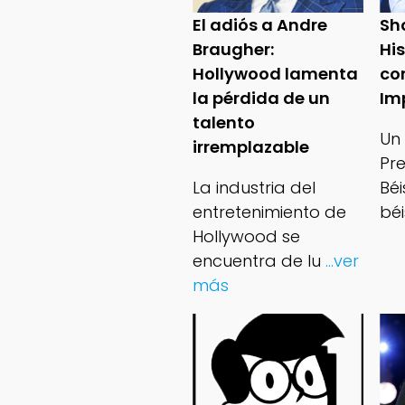
El adiós a Andre
Sh
Braugher:
Hi
Hollywood lamenta
co
la pérdida de un
Im
talento
Un
irremplazable
Pr
La industria del
Bé
entretenimiento de
béi
Hollywood se
encuentra de lu
...ver
más