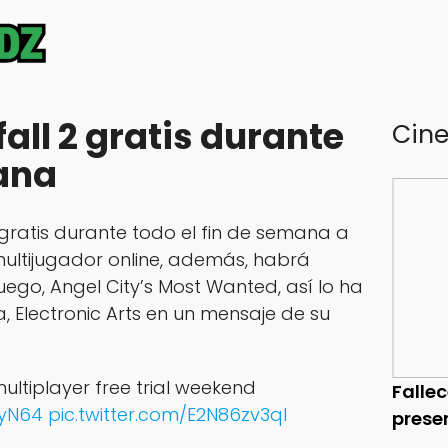
all 2 gratis durante
Cin
mana
 gratis durante todo el fin de semana a
ultijugador online, además, habrá
uego, Angel City’s Most Wanted, así lo ha
, Electronic Arts en un mensaje de su
ultiplayer free trial weekend
Falle
EyN64
pic.twitter.com/E2N86zv3ql
prese