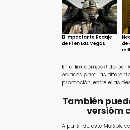
El Impactante Rodaje
Neo
de F1 en Las Vegas
de 
mil
En el link compartido por
enlaces para las diferen
promoción, entre ellas des
También puedes 
versióm 
A partir de este Multiplaye