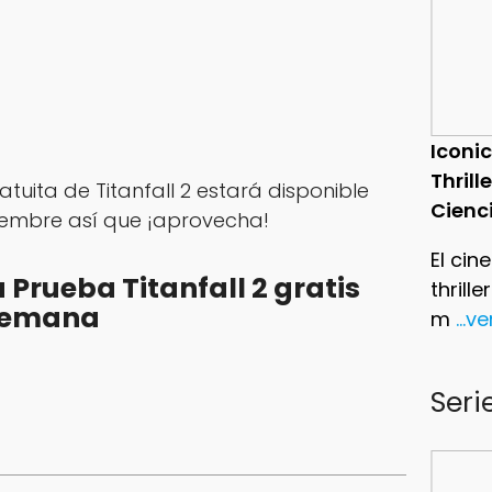
Iconic
Thrill
atuita de Titanfall 2 estará disponible
Cienc
ciembre así que ¡aprovecha!
El cin
Prueba Titanfall 2 gratis
thrill
 semana
m
...v
Seri