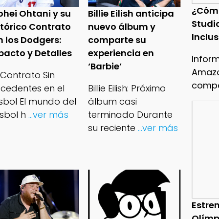
¿Cóm
ohei Ohtani y su
Billie Eilish anticipa
Studi
stórico Contrato
nuevo álbum y
Inclu
n los Dodgers:
comparte su
pacto y Detalles
experiencia en
Infor
‘Barbie’
Amazo
 Contrato Sin
compa
ecedentes en el
Billie Eilish: Próximo
isbol El mundo del
álbum casi
sbol h
...ver más
terminado Durante
su reciente
...ver más
Estren
Olímp