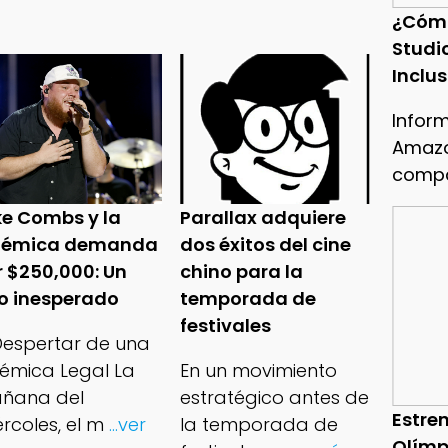
¿Cóm
Studi
Inclu
Infor
Amazo
compa
ke Combs y la
Parallax adquiere
lémica demanda
dos éxitos del cine
r $250,000: Un
chino para la
ro inesperado
temporada de
festivales
 Despertar de una
lémica Legal La
En un movimiento
ñana del
estratégico antes de
Estren
rcoles, el m
...ver
la temporada de
Olímp