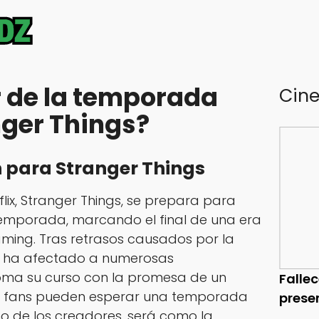
 de la temporada
Cin
nger Things?
in para Stranger Things
lix,
Stranger Things
, se prepara para
 temporada, marcando el final de una era
ming. Tras retrasos causados por la
e ha afectado a numerosas
toma su curso con la promesa de un
Falle
Los fans pueden esperar una temporada
prese
no de los creadores, será como la