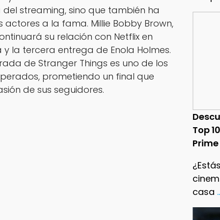
 del streaming, sino que también ha
 actores a la fama. Millie Bobby Brown,
ontinuará su relación con Netflix en
a
y la tercera entrega de
Enola Holmes
.
orada de
Stranger Things
es uno de los
sperados, prometiendo un final que
asión de sus seguidores.
Descu
Top 1
Prime
¿Estás
cinema
casa
.