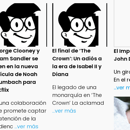
orge Clooney y
El final de ‘The
El Im
am Sandler se
Crown’: Un adiós a
John 
en en la nueva
la era de Isabel II y
Un gir
lícula de Noah
Diana
En el 
umbach para
El legado de una
...ver
flix
monarquía en ‘The
 una colaboración
Crown’ La aclamad
e promete captar
...ver más
atención de la
dienc
...ver más