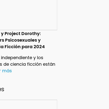
 y Project Dorothy:
ers Psicosexuales y
ia Ficción para 2024
e independiente y los
ers de ciencia ficción están
er más
es