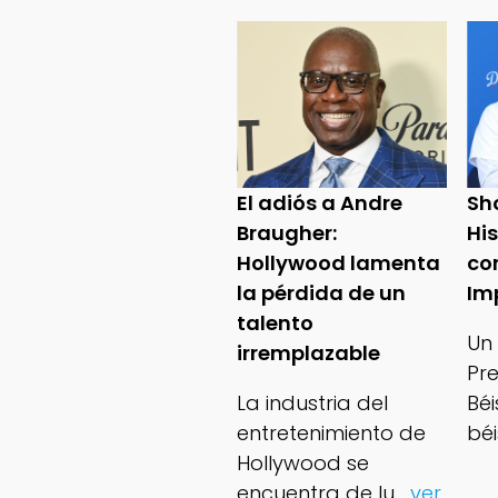
El adiós a Andre
Sh
Braugher:
Hi
Hollywood lamenta
co
la pérdida de un
Im
talento
Un
irremplazable
Pr
La industria del
Bé
entretenimiento de
béi
Hollywood se
encuentra de lu
...ver