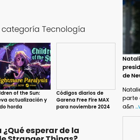
a categoría Tecnología
Natal
presid
de Ne
Natali
ldren of the Sun:
Códigos diarios de
parte
va actualización y
Garena Free Fire MAX
a&n
..
do horda
para noviembre 2024
 ¿Qué esperar de la
e Stranger Things?