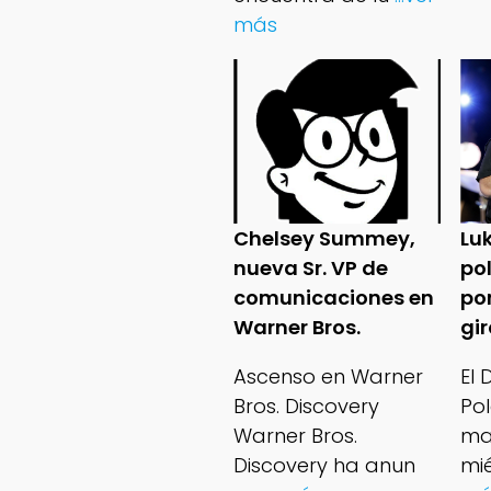
más
Chelsey Summey,
Lu
nueva Sr. VP de
po
comunicaciones en
po
Warner Bros.
gi
Ascenso en Warner
El
Bros. Discovery
Po
Warner Bros.
ma
Discovery ha anun
mié