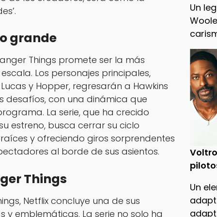
Un leg
es’.
Woole
caris
lo grande
ranger Things
promete ser la más
escala. Los personajes principales,
, Lucas y Hopper, regresarán a Hawkins
s desafíos, con una dinámica que
 programa. La serie, que ha crecido
 estreno, busca cerrar su ciclo
raíces y ofreciendo giros sorprendentes
ectadores al borde de sus asientos.
Voltro
piloto
nger Things
Un ele
adapt
hings
, Netflix concluye una de sus
adapt
 y emblemáticas. La serie no solo ha