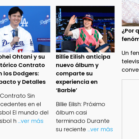
¿Por q
fenóm
Un fe
ohei Ohtani y su
Billie Eilish anticipa
televi
stórico Contrato
nuevo álbum y
conve
n los Dodgers:
comparte su
pacto y Detalles
experiencia en
‘Barbie’
 Contrato Sin
ecedentes en el
Billie Eilish: Próximo
isbol El mundo del
álbum casi
sbol h
...ver más
terminado Durante
su reciente
...ver más