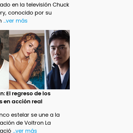
ado en la televisión Chuck
ry, conocido por su
m
...ver más
n: El regreso de los
s en acción real
nco estelar se une a la
ación de Voltron La
ació
...ver más