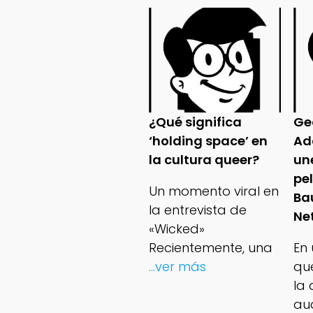
¿Qué significa
Ge
‘holding space’ en
Ad
la cultura queer?
un
pe
Un momento viral en
Ba
la entrevista de
Net
«Wicked»
Recientemente, una
En
...ver más
qu
la 
au