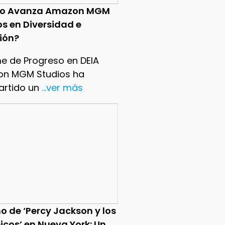
o Avanza Amazon MGM
os en Diversidad e
sión?
me de Progreso en DEIA
n MGM Studios ha
rtido un
...ver más
o de ‘Percy Jackson y los
icos’ en Nueva York: Un