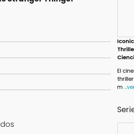
Iconic
Thrill
Cienc
El cin
thrill
m
...v
Seri
ados