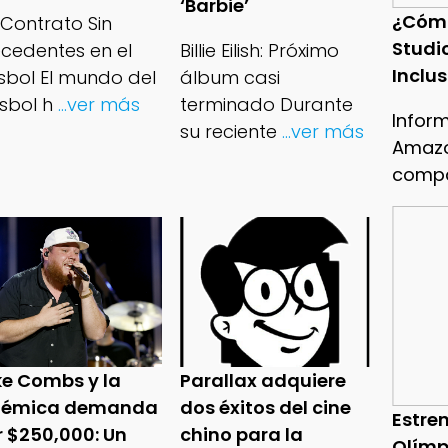
‘Barbie’
¿Cóm
 Contrato Sin
Studi
ecedentes en el
Billie Eilish: Próximo
Inclu
isbol El mundo del
álbum casi
sbol h
...ver más
terminado Durante
Infor
su reciente
...ver más
Amazo
compa
ke Combs y la
Parallax adquiere
lémica demanda
dos éxitos del cine
Estren
r $250,000: Un
chino para la
Olímp