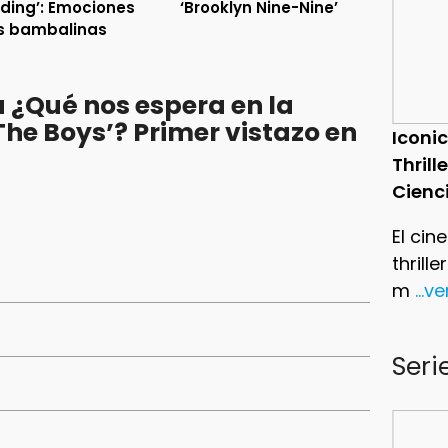
lding’: Emociones
‘Brooklyn Nine-Nine’
s bambalinas
 ¿Qué nos espera en la
he Boys’? Primer vistazo en
Iconic
Thrill
Cienc
El cin
thrill
m
...v
Seri