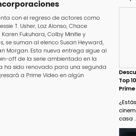
Incorporaciones
nta con el regreso de actores como
Jessie T. Usher, Laz Alonso, Chace
aren Fukuhara, Colby Minifie y
, se suman al elenco Susan Heyward,
ean Morgan. Esta nueva entrega sigue al
pin-off de la serie ambientado en la
e ya ha sido renovado para una segunda
Descu
gresará a Prime Video en algún
Top 1
Prime
¿Estás
cinema
casa
.