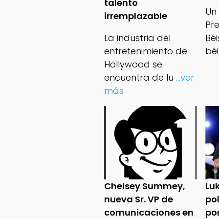
talento
Un
irremplazable
Pr
La industria del
Bé
entretenimiento de
béi
Hollywood se
encuentra de lu
...ver
más
Chelsey Summey,
Lu
nueva Sr. VP de
po
comunicaciones en
po