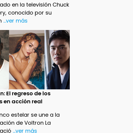
ado en la televisión Chuck
ry, conocido por su
m
...ver más
n: El regreso de los
s en acción real
nco estelar se une a la
ación de Voltron La
ació
...ver más