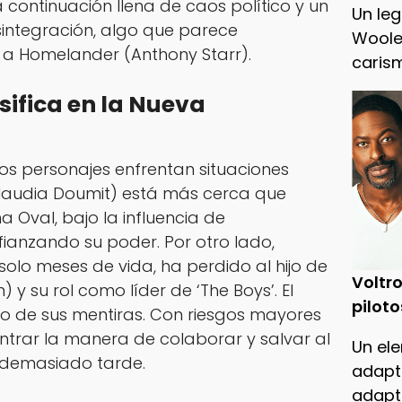
continuación llena de caos político y un
Un leg
integración, algo que parece
Woole
 Homelander (Anthony Starr).
caris
sifica en la Nueva
os personajes enfrentan situaciones
Claudia Doumit) está más cerca que
a Oval, bajo la influencia de
ianzando su poder. Por otro lado,
solo meses de vida, ha perdido al hijo de
Voltro
y su rol como líder de ‘The Boys’. El
piloto
to de sus mentiras. Con riesgos mayores
trar la manera de colaborar y salvar al
Un ele
demasiado tarde.
adapt
adapt