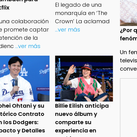
El legado de una
flix
monarquía en ‘The
 una colaboración
Crown’ La aclamad
e promete captar
...ver más
¿Por q
atención de la
fenóm
dienc
...ver más
Un fe
televi
conve
ohei Ohtani y su
Billie Eilish anticipa
stórico Contrato
nuevo álbum y
n los Dodgers:
comparte su
pacto y Detalles
experiencia en