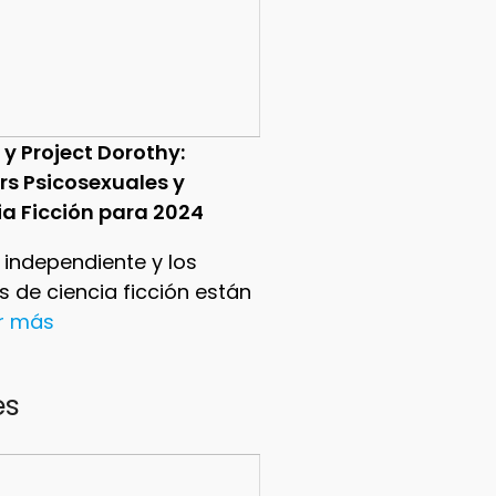
 y Project Dorothy:
ers Psicosexuales y
ia Ficción para 2024
e independiente y los
ers de ciencia ficción están
er más
es