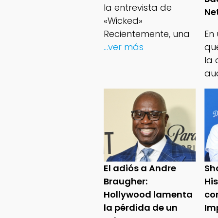
la entrevista de
Net
«Wicked»
Recientemente, una
En
...ver más
qu
la 
au
El adiós a Andre
Sh
Braugher:
Hi
Hollywood lamenta
co
la pérdida de un
Im