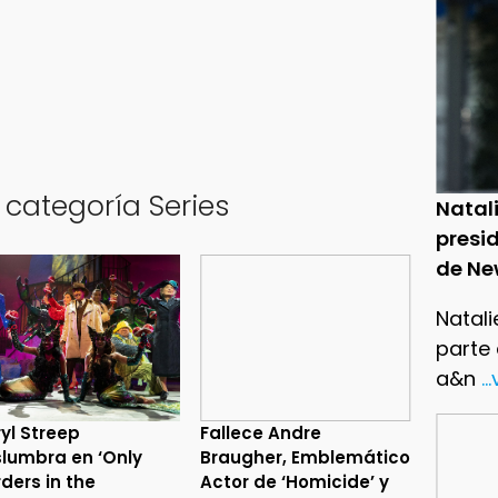
 categoría Series
Natal
presid
de Ne
Natali
parte
a&n
..
yl Streep
Fallece Andre
lumbra en ‘Only
Braugher, Emblemático
ders in the
Actor de ‘Homicide’ y