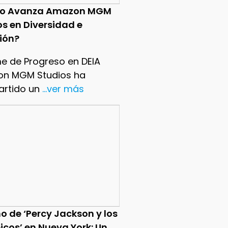
o Avanza Amazon MGM
os en Diversidad e
sión?
me de Progreso en DEIA
n MGM Studios ha
rtido un
...ver más
o de ‘Percy Jackson y los
icos’ en Nueva York: Un