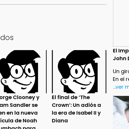
ados
El Im
John 
Un gir
En el 
...ver
orge Clooney y
El final de ‘The
am Sandler se
Crown’: Un adiós a
en en la nueva
la era de Isabel II y
lícula de Noah
Diana
umbach para