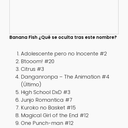
Banana Fish ¿Qué se oculta tras este nombre?
Adolescente pero no Inocente #2
Btooom! #20
Citrus #3
Danganronpa – The Animation #4
(Último)
High School DxD #3
Junjo Romantica #7
Kuroko no Basket #15
Magical Girl of the End #12
One Punch-man #12