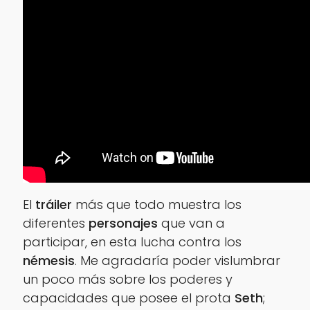
El
tráiler
más que todo muestra los
diferentes
personajes
que van a
participar, en esta lucha contra los
némesis
. Me agradaría poder vislumbrar
un poco más sobre los poderes y
capacidades que posee el prota
Seth
;