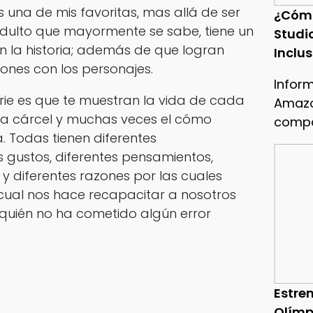
s una de mis favoritas, mas allá de ser
¿Cóm
adulto que mayormente se sabe, tiene un
Studi
n la historia; además de que logran
Inclu
ones con los personajes.
Infor
erie es que te muestran la vida de cada
Amazo
 la cárcel y muchas veces el cómo
compa
. Todas tienen diferentes
s gustos, diferentes pensamientos,
 y diferentes razones por las cuales
o cual nos hace recapacitar a nosotros
uién no ha cometido algún error
Estren
Olímp