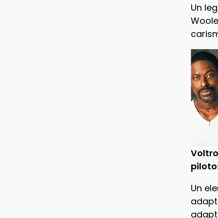
Un leg
Woole
caris
Voltro
piloto
Un ele
adapt
adapt