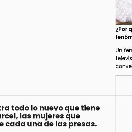
¿Por q
fenóm
Un fe
televi
conve
ra todo lo nuevo que tiene
rcel, las mujeres que
de cada una de las presas.