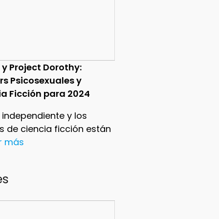
 y Project Dorothy:
ers Psicosexuales y
ia Ficción para 2024
e independiente y los
ers de ciencia ficción están
er más
es