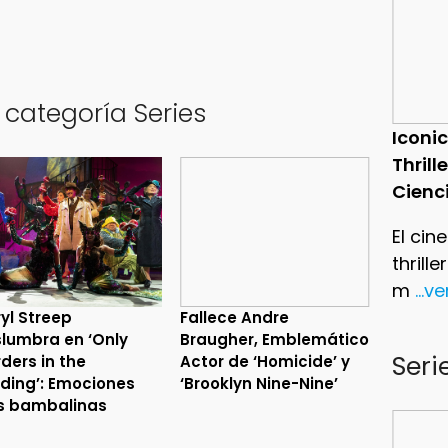
 categoría Series
Iconic
Thrill
Cienc
El cin
thrill
m
...v
yl Streep
Fallece Andre
lumbra en ‘Only
Braugher, Emblemático
Seri
ders in the
Actor de ‘Homicide’ y
lding’: Emociones
‘Brooklyn Nine-Nine’
s bambalinas