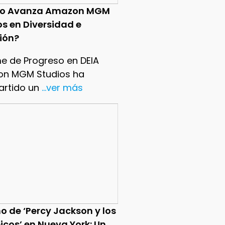
o Avanza Amazon MGM
os en Diversidad e
sión?
me de Progreso en DEIA
n MGM Studios ha
rtido un
...ver más
o de ‘Percy Jackson y los
icos’ en Nueva York: Un