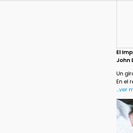
El Im
John 
Un gir
En el 
...ver