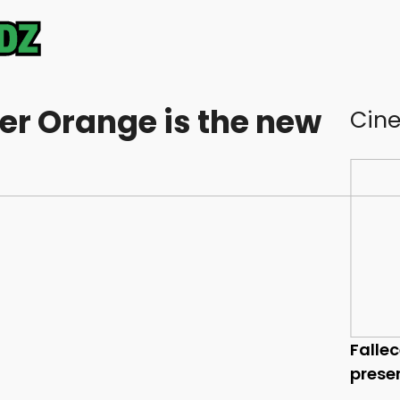
er Orange is the new
Cin
Falle
prese