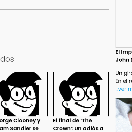
El Im
ados
John 
Un gir
En el 
...ver
orge Clooney y
El final de ‘The
am Sandler se
Crown’: Un adiós a