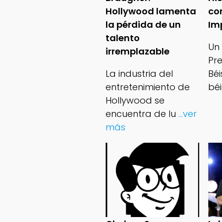
Hollywood lamenta
co
la pérdida de un
Im
talento
Un
irremplazable
Pr
La industria del
Bé
entretenimiento de
béi
Hollywood se
encuentra de lu
...ver
más