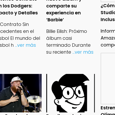
¿Cóm
n los Dodgers:
comparte su
Studi
pacto y Detalles
experiencia en
Inclu
‘Barbie’
 Contrato Sin
Infor
ecedentes en el
Billie Eilish: Próximo
Amazo
isbol El mundo del
álbum casi
compa
sbol h
...ver más
terminado Durante
su reciente
...ver más
Estren
Olímp