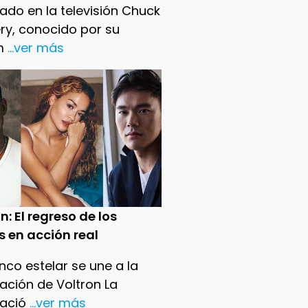
ado en la televisión Chuck
ry, conocido por su
m
...ver más
n: El regreso de los
s en acción real
nco estelar se une a la
ación de Voltron La
ació
...ver más