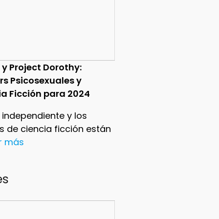
 y Project Dorothy:
ers Psicosexuales y
ia Ficción para 2024
e independiente y los
ers de ciencia ficción están
er más
es