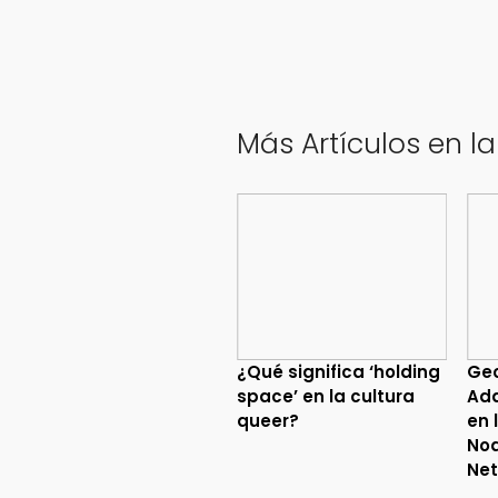
Más Artículos en l
¿Qué significa ‘holding
Geo
space’ en la cultura
Ada
queer?
en 
No
Net