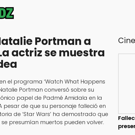
atalie Portman a
Cin
La actriz se muestra
idea
n en el programa ‘Watch What Happens
z Natalie Portman conversó sobre su
 icónico papel de Padmé Amidala en la
 A pesar de que su personaje falleció en
historia de ‘Star Wars’ ha demostrado que
Falle
e se presumían muertos pueden volver.
prese