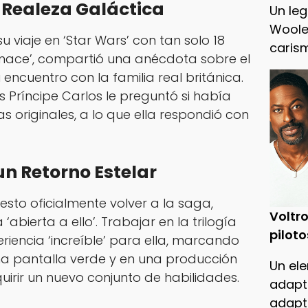
 Realeza Galáctica
Un leg
Woole
 viaje en ‘Star Wars’ con tan solo 18
caris
nace’, compartió una anécdota sobre el
 encuentro con la familia real británica.
Príncipe Carlos le preguntó si había
as originales, a lo que ella respondió con
un Retorno Estelar
sto oficialmente volver a la saga,
Voltro
abierta a ello’. Trabajar en la trilogía
piloto
riencia ‘increíble’ para ella, marcando
na pantalla verde y en una producción
Un ele
dquirir un nuevo conjunto de habilidades.
adapt
adapt