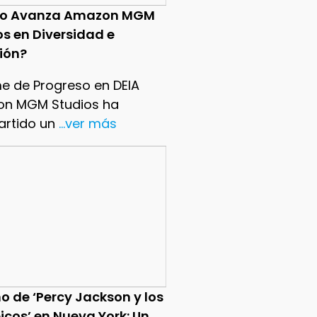
o Avanza Amazon MGM
os en Diversidad e
sión?
me de Progreso en DEIA
n MGM Studios ha
rtido un
...ver más
o de ‘Percy Jackson y los
icos’ en Nueva York: Un