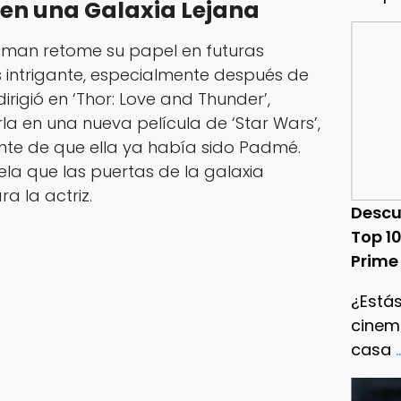
o en una Galaxia Lejana
rtman retome su papel en futuras
s intrigante, especialmente después de
dirigió en ‘Thor: Love and Thunder’,
irla en una nueva película de ‘Star Wars’,
ente de que ella ya había sido Padmé.
ela que las puertas de la galaxia
a la actriz.
Descu
Top 1
Prime
¿Estás
cinema
casa
.