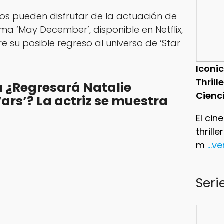
icos pueden disfrutar de la actuación de
ma ‘May December’, disponible en Netflix,
 su posible regreso al universo de ‘Star
Iconic
Thrill
 ¿Regresará Natalie
Cienc
ars’? La actriz se muestra
El cin
thrill
m
...v
Seri