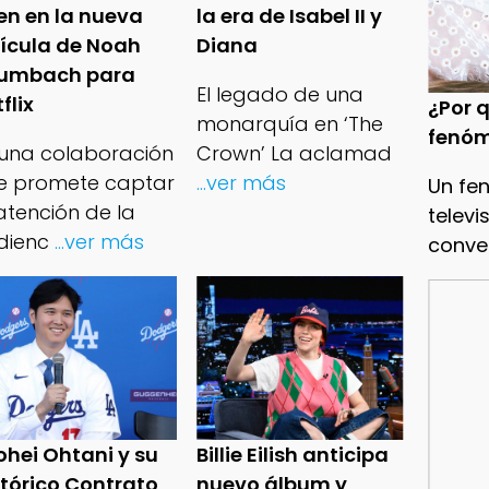
en en la nueva
la era de Isabel II y
lícula de Noah
Diana
umbach para
El legado de una
flix
¿Por q
monarquía en ‘The
fenóm
 una colaboración
Crown’ La aclamad
e promete captar
...ver más
Un fe
atención de la
televi
dienc
...ver más
conve
ohei Ohtani y su
Billie Eilish anticipa
stórico Contrato
nuevo álbum y