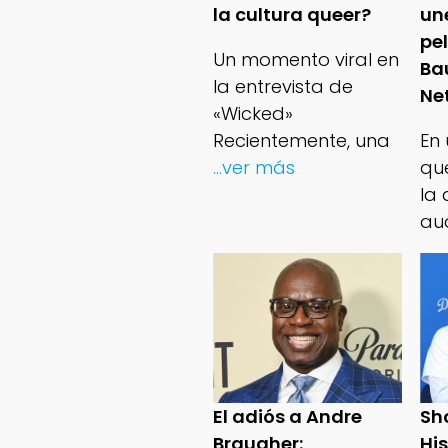
la cultura queer?
un
pe
Un momento viral en
Ba
la entrevista de
Net
«Wicked»
Recientemente, una
En
...ver más
qu
la 
au
El adiós a Andre
Sh
Braugher:
Hi