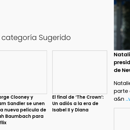
a categoría Sugerido
Natal
presid
de Ne
Natali
parte
rge Clooney y
El final de ‘The Crown’:
a&n
..
m Sandler se unen
Un adiós a la era de
la nueva película de
Isabel II y Diana
ah Baumbach para
flix