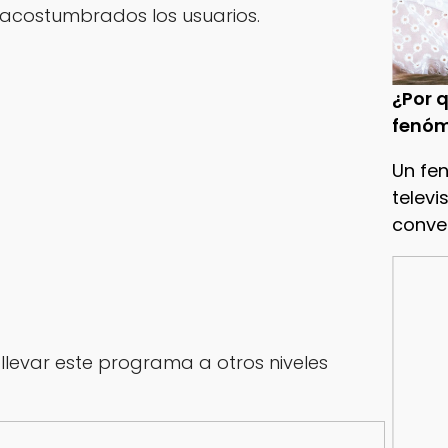
 acostumbrados los usuarios.
¿Por q
fenóm
Un fe
televi
conve
levar este programa a otros niveles