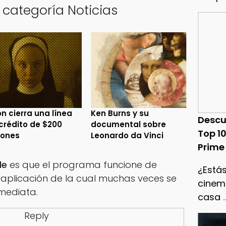
 categoría Noticias
n cierra una línea
Ken Burns y su
Descu
crédito de $200
documental sobre
Top 1
lones
Leonardo da Vinci
Prime
le
es que el programa funcione de
¿Estás
 aplicación de la cual muchas veces se
cinema
mediata.
casa
.