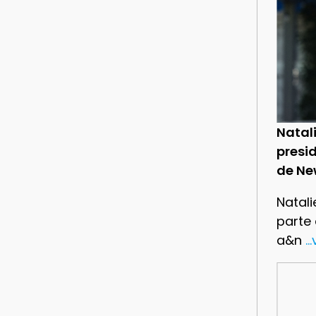
Natal
presid
de Ne
Natali
parte
a&n
..