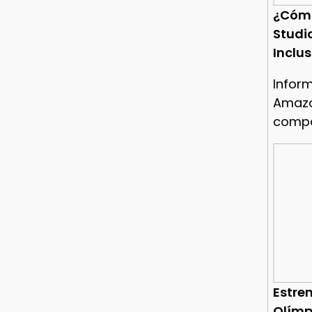
¿Cóm
Studi
Inclu
Infor
Amazo
compa
Estren
Olímp