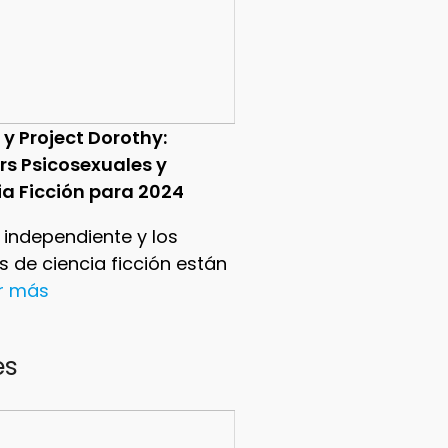
 y Project Dorothy:
ers Psicosexuales y
ia Ficción para 2024
e independiente y los
ers de ciencia ficción están
er más
es