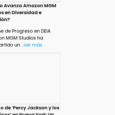
o Avanza Amazon MGM
os en Diversidad e
sión?
me de Progreso en DEIA
n MGM Studios ha
rtido un
...ver más
o de ‘Percy Jackson y los
icos’ en Nueva York: Un