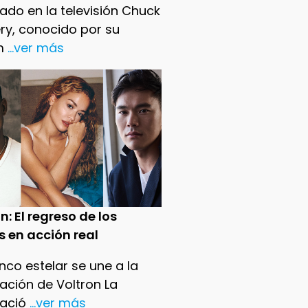
ado en la televisión Chuck
ry, conocido por su
m
...ver más
n: El regreso de los
s en acción real
nco estelar se une a la
ación de Voltron La
ació
...ver más