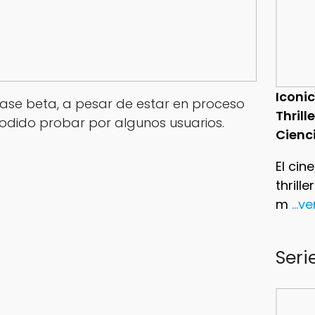
Iconic
ase beta, a pesar de estar en proceso
Thrill
odido probar por algunos usuarios.
Cienc
El cin
thrill
m
...v
Seri