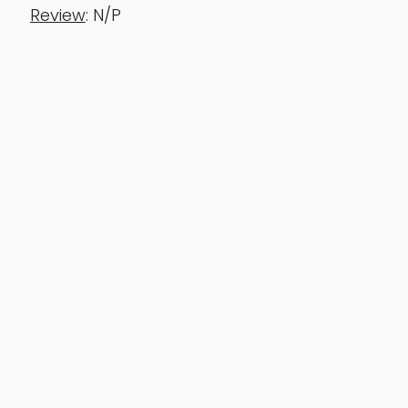
‎‎‎Review
: N/P