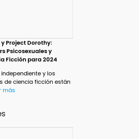
 y Project Dorothy:
ers Psicosexuales y
ia Ficción para 2024
e independiente y los
ers de ciencia ficción están
er más
es