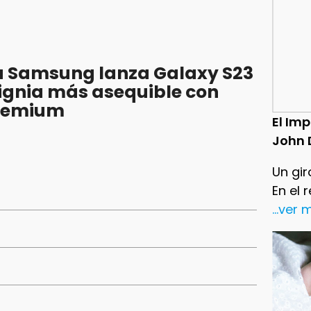
 Samsung lanza Galaxy S23
nsignia más asequible con
premium
El Im
John 
Un gir
En el 
...ver