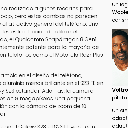
Un leg
ha realizado algunos recortes para
Woole
 bajo, pero estos cambios no parecen
caris
 al atractivo general del teléfono. Uno
s es la elección de utilizar el
do, el Qualcomm Snapdragon 8 Gen1,
ientemente potente para la mayoría de
 en teléfonos como el Motorola Razr Plus
mbio en el diseño del teléfono,
luminio menos brillante en el S23 FE en
Voltro
xy S23 estándar. Además, la cámara
piloto
E es de 8 megapíxeles, una pequeña
ión con la cámara de zoom de 10
Un ele
ar.
adapt
adapt
 con el Galaxy S23, el S23 FE viene con