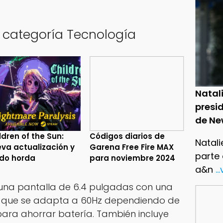
a categoría Tecnología
Natal
presid
de Ne
ldren of the Sun:
Códigos diarios de
Natali
va actualización y
Garena Free Fire MAX
parte
do horda
para noviembre 2024
a&n
..
 una pantalla de 6.4 pulgadas con una
z que se adapta a 60Hz dependiendo de
 para ahorrar batería. También incluye