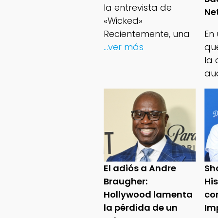
la entrevista de
Net
«Wicked»
Recientemente, una
En
...ver más
qu
la 
au
El adiós a Andre
Sh
Braugher:
Hi
Hollywood lamenta
co
la pérdida de un
Im