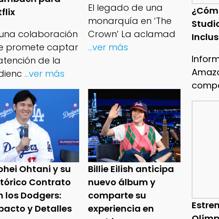
El legado de una
¿Cóm
flix
monarquía en ‘The
Studi
 una colaboración
Crown’ La aclamad
Inclu
e promete captar
...ver más
Infor
atención de la
Amazo
dienc
...ver más
compa
ohei Ohtani y su
Billie Eilish anticipa
stórico Contrato
nuevo álbum y
n los Dodgers:
comparte su
Estren
pacto y Detalles
experiencia en
Olímp