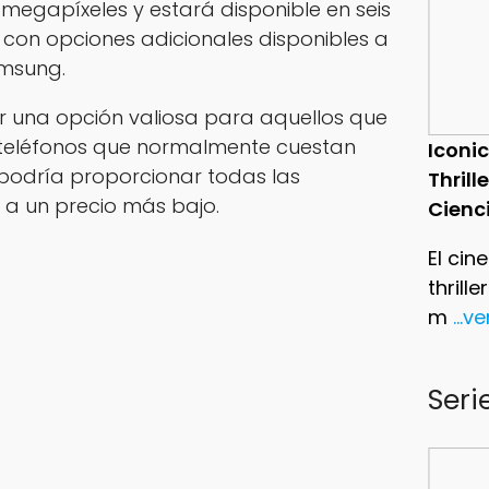
megapíxeles y estará disponible en seis
, con opciones adicionales disponibles a
amsung.
er una opción valiosa para aquellos que
 teléfonos que normalmente cuestan
Iconic
 podría proporcionar todas las
Thrill
s a un precio más bajo.
Cienc
El cin
thrill
m
...v
Seri