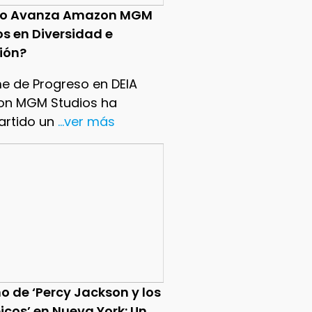
o Avanza Amazon MGM
os en Diversidad e
sión?
me de Progreso en DEIA
n MGM Studios ha
rtido un
...ver más
o de ‘Percy Jackson y los
icos’ en Nueva York: Un