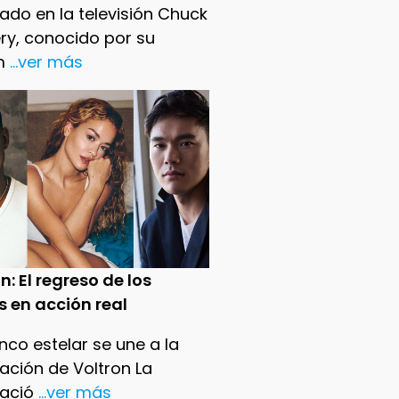
ado en la televisión Chuck
ry, conocido por su
m
...ver más
n: El regreso de los
s en acción real
nco estelar se une a la
ación de Voltron La
ació
...ver más