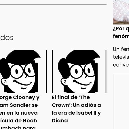
¿Por q
fenóm
ados
Un fe
televi
conve
orge Clooney y
El final de ‘The
am Sandler se
Crown’: Un adiós a
en en la nueva
la era de Isabel II y
lícula de Noah
Diana
umbach para