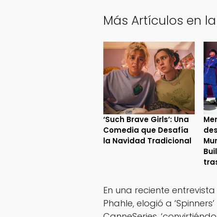
Más Artículos en la
‘Such Brave Girls’: Una
Mer
Comedia que Desafía
des
la Navidad Tradicional
Mur
Bui
tra
En una reciente entrevist
Phahle, elogió a ‘Spinners
CanneSeries, ‘convirtiéndo