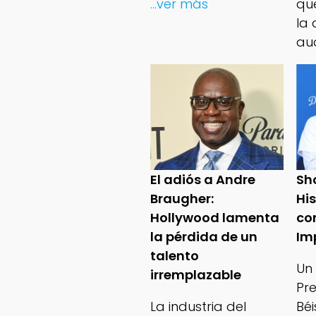
...ver más
qu
la 
au
El adiós a Andre
Sh
Braugher:
Hi
Hollywood lamenta
co
la pérdida de un
Im
talento
Un
irremplazable
Pr
La industria del
Bé