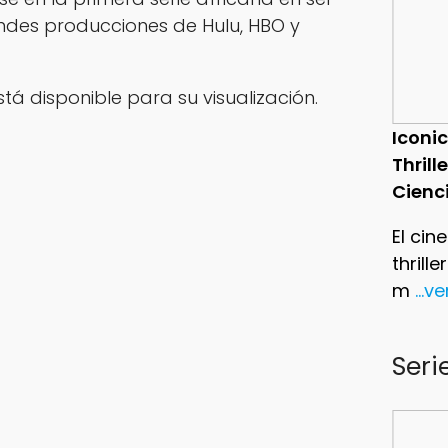
ndes producciones de Hulu, HBO y
está disponible para su visualización.
Iconic
Thrill
Cienc
El cin
thrill
m
...v
Seri