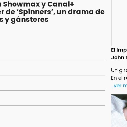
a Showmax y Canal+
er de ‘Spinners’, un drama de
s y gánsteres
El Im
John 
Un gir
En el 
...ver