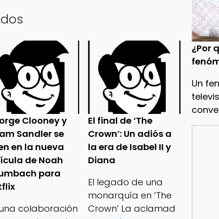
ados
¿Por q
fenóm
Un fe
televi
conve
orge Clooney y
El final de ‘The
am Sandler se
Crown’: Un adiós a
en en la nueva
la era de Isabel II y
lícula de Noah
Diana
umbach para
El legado de una
flix
monarquía en ‘The
 una colaboración
Crown’ La aclamad