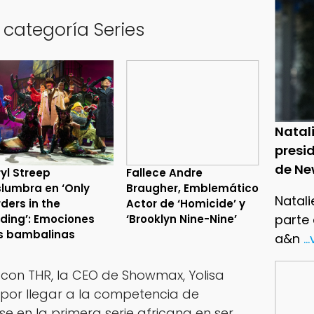
 categoría Series
Natal
presid
de Ne
yl Streep
Fallece Andre
lumbra en ‘Only
Braugher, Emblemático
Natali
ders in the
Actor de ‘Homicide’ y
parte
lding’: Emociones
‘Brooklyn Nine-Nine’
s bambalinas
a&n
..
a con THR, la CEO de Showmax, Yolisa
’ por llegar a la competencia de
se en la primera serie africana en ser