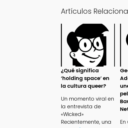
Artículos Relacion
¿Qué significa
Ge
‘holding space’ en
Ad
la cultura queer?
un
pe
Un momento viral en
Ba
la entrevista de
Net
«Wicked»
Recientemente, una
En