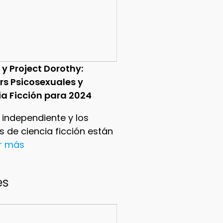
 y Project Dorothy:
ers Psicosexuales y
ia Ficción para 2024
e independiente y los
ers de ciencia ficción están
er más
es