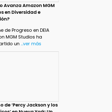
o Avanza Amazon MGM
os en Diversidad e
sión?
me de Progreso en DEIA
n MGM Studios ha
rtido un
...ver más
o de ‘Percy Jackson y los
icos’ en Nueva York: Un