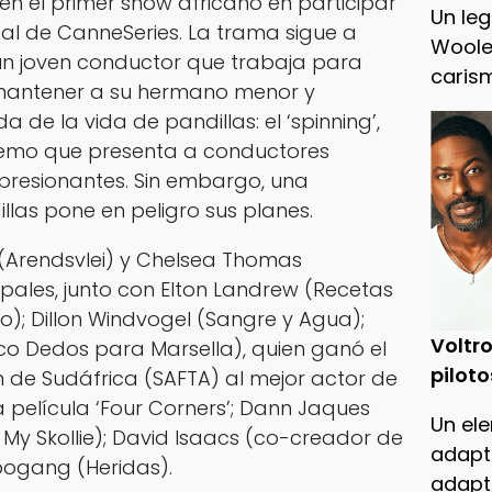
en el primer show africano en participar
Un leg
al de CanneSeries. La trama sigue a
Woole
n joven conductor que trabaja para
caris
 mantener a su hermano menor y
 de la vida de pandillas: el ‘spinning’,
remo que presenta a conductores
presionantes. Sin embargo, una
llas pone en peligro sus planes.
 (Arendsvlei) y Chelsea Thomas
cipales, junto con Elton Landrew (Recetas
o); Dillon Windvogel (Sangre y Agua);
Voltro
nco Dedos para Marsella), quien ganó el
piloto
ón de Sudáfrica (SAFTA) al mejor actor de
a película ‘Four Corners’; Dann Jaques
Un ele
My Skollie); David Isaacs (co-creador de
adapt
bogang (Heridas).
adapt