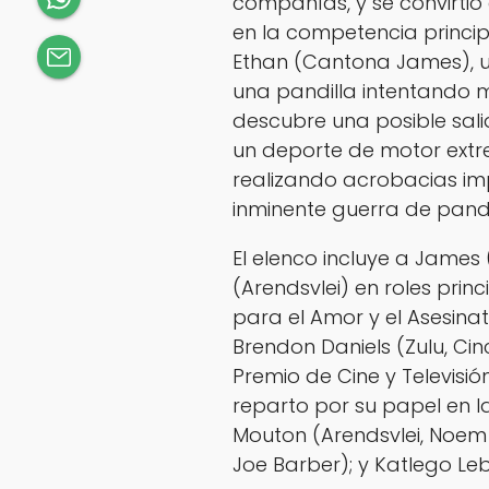
compañías, y se convirtió 
en la competencia princip
Ethan (Cantona James), u
una pandilla intentando
descubre una posible salida
un deporte de motor ext
realizando acrobacias im
inminente guerra de pandi
El elenco incluye a James
(Arendsvlei) en roles prin
para el Amor y el Asesinat
Brendon Daniels (Zulu, Ci
Premio de Cine y Televisi
reparto por su papel en l
Mouton (Arendsvlei, Noem 
Joe Barber); y Katlego Le