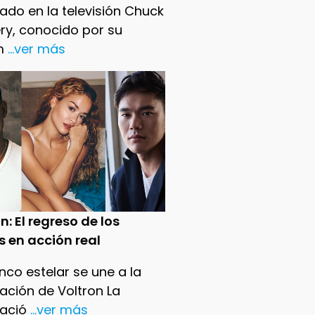
ado en la televisión Chuck
ry, conocido por su
m
...ver más
n: El regreso de los
s en acción real
nco estelar se une a la
ación de Voltron La
ació
...ver más