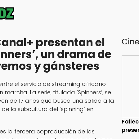
anal+ presentan el
Cin
pinners’, un drama de
remos y gánsteres
ntre el servicio de streaming africano
archa. La serie, titulada ‘Spinners’, se
oven de 17 años que busca una salida a la
 de la subcultura del ‘spinning’ en
Falle
prese
 es la tercera coproducción de las