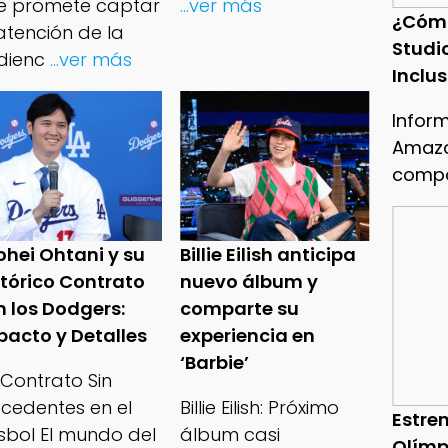
e promete captar
...ver más
¿Cóm
atención de la
Studi
dienc
...ver más
Inclu
Infor
Amazo
compa
ohei Ohtani y su
Billie Eilish anticipa
stórico Contrato
nuevo álbum y
n los Dodgers:
comparte su
pacto y Detalles
experiencia en
‘Barbie’
 Contrato Sin
ecedentes en el
Billie Eilish: Próximo
Estren
isbol El mundo del
álbum casi
Olímp