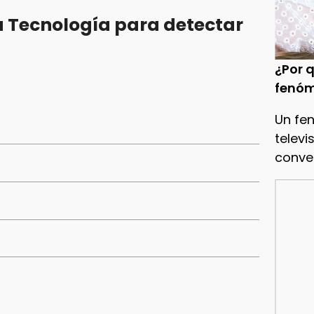
 Tecnología para detectar
¿Por q
fenóm
Un fe
televi
conve