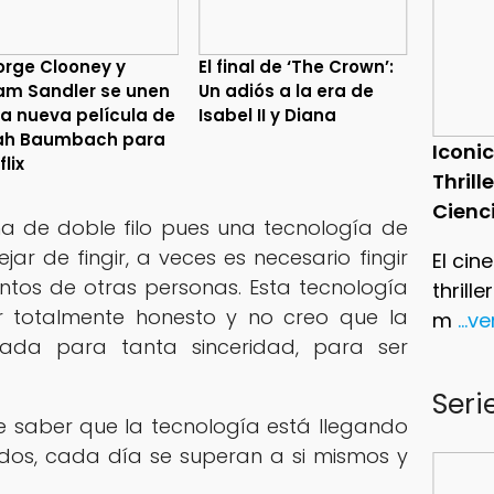
rge Clooney y
El final de ‘The Crown’:
m Sandler se unen
Un adiós a la era de
la nueva película de
Isabel II y Diana
ah Baumbach para
Iconic
flix
Thrill
Cienc
a de doble filo pues una tecnología de
ar de fingir, a veces es necesario fingir
El cin
entos de otras personas. Esta tecnología
thrill
er totalmente honesto y no creo que la
m
...v
ada para tanta sinceridad, para ser
Seri
te saber que la tecnología está llegando
dos, cada día se superan a si mismos y