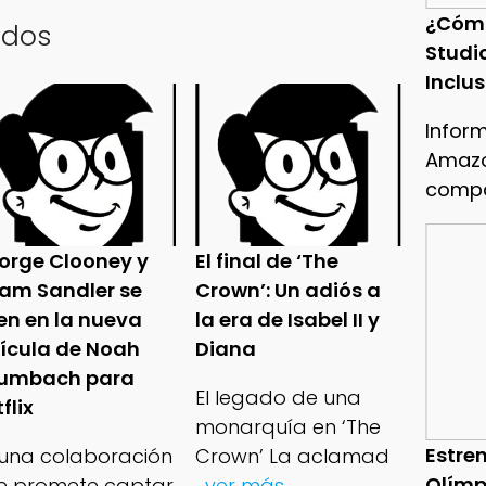
¿Cóm
ados
Studi
Inclu
Infor
Amazo
compa
orge Clooney y
El final de ‘The
am Sandler se
Crown’: Un adiós a
en en la nueva
la era de Isabel II y
lícula de Noah
Diana
umbach para
El legado de una
flix
monarquía en ‘The
Estren
 una colaboración
Crown’ La aclamad
Olímp
e promete captar
...ver más