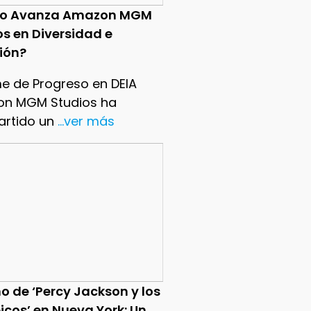
o Avanza Amazon MGM
os en Diversidad e
sión?
me de Progreso en DEIA
n MGM Studios ha
rtido un
...ver más
o de ‘Percy Jackson y los
icos’ en Nueva York: Un