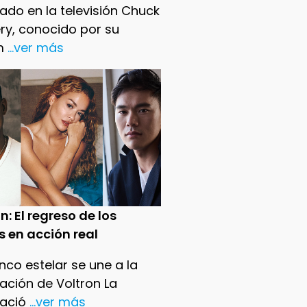
ado en la televisión Chuck
ry, conocido por su
m
...ver más
n: El regreso de los
s en acción real
nco estelar se une a la
ación de Voltron La
ació
...ver más