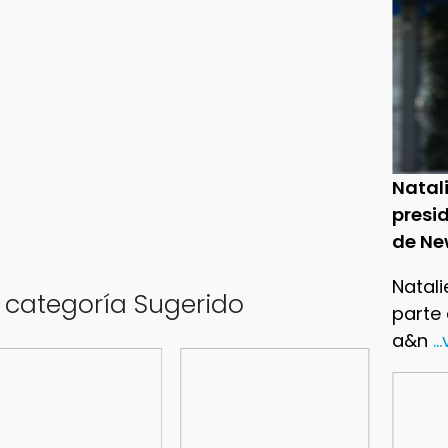
Natal
presid
de Ne
Natali
a categoría Sugerido
parte
a&n
..