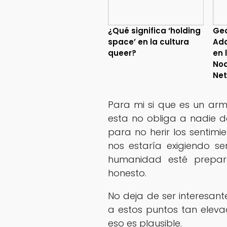
¿Qué significa ‘holding
Geo
space’ en la cultura
Ada
queer?
en 
No
Net
Para mi si que es un arm
esta no obliga a nadie dej
para no herir los sentimi
nos estaría exigiendo s
humanidad esté prepar
honesto.
No deja de ser interesan
a estos puntos tan eleva
eso es plausible.