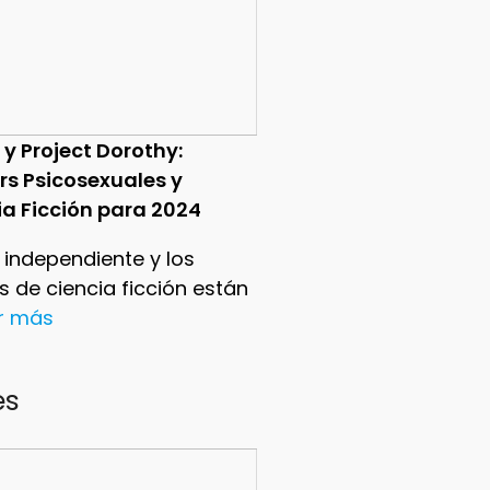
 y Project Dorothy:
ers Psicosexuales y
ia Ficción para 2024
e independiente y los
ers de ciencia ficción están
er más
es