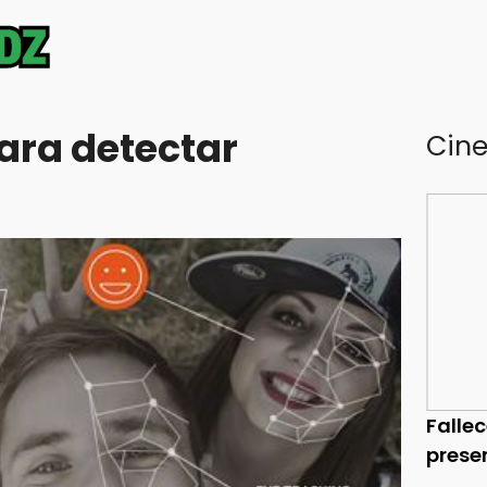
ara detectar
Cin
Falle
prese