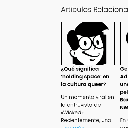
Artículos Relacion
¿Qué significa
Ge
‘holding space’ en
Ad
la cultura queer?
un
pe
Un momento viral en
Ba
la entrevista de
Net
«Wicked»
Recientemente, una
En
...ver más
qu