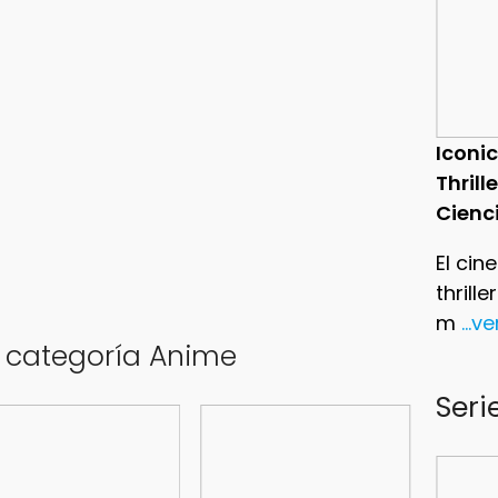
Iconic
Thrill
Cienc
El cin
thrill
m
...v
a categoría Anime
Seri