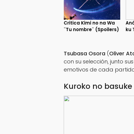
Critica Kimi no na Wa
Aná
¨Tu nombre¨ (Spoilers)
ku 
Tsubasa Osora
(
Oliver A
con su selección, junto s
emotivos de cada partido
Kuroko no basuke