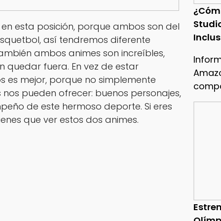
¿Cóm
Studi
 en esta posición, porque ambos son del
Inclu
quetbol, así tendremos diferente
también ambos animes son increíbles,
Infor
 quedar fuera. En vez de estar
Amazo
os es mejor, porque no simplemente
compa
 nos pueden ofrecer: buenos personajes,
mpeño de este hermoso deporte. Si eres
ienes que ver estos dos animes.
Estren
Olímp