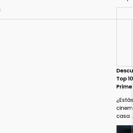
s
Descu
Top 1
Prime
¿Estás
cinema
casa
.