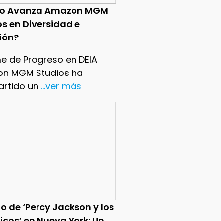
o Avanza Amazon MGM
os en Diversidad e
sión?
me de Progreso en DEIA
n MGM Studios ha
rtido un
...ver más
o de ‘Percy Jackson y los
icos’ en Nueva York: Un