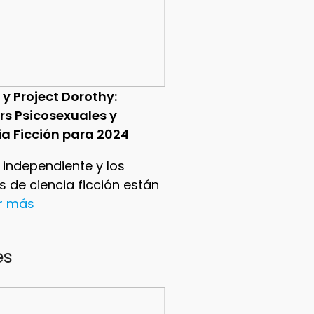
 y Project Dorothy:
ers Psicosexuales y
ia Ficción para 2024
e independiente y los
ers de ciencia ficción están
er más
es