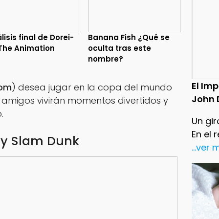
lisis final de Dorei-
Banana Fish ¿Qué se
The Animation
oculta tras este
nombre?
El Im
tom
) desea jugar en la copa del mundo
John 
us amigos vivirán momentos divertidos y
.
Un gir
En el 
 y Slam Dunk
...ver