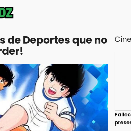
s de Deportes que no
Cin
rder!
Falle
prese