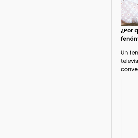
¿Por q
fenóm
Un fe
televi
conve