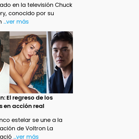
ado en la televisión Chuck
ry, conocido por su
m
...ver más
n: El regreso de los
s en acción real
nco estelar se une a la
ación de Voltron La
ació
...ver más