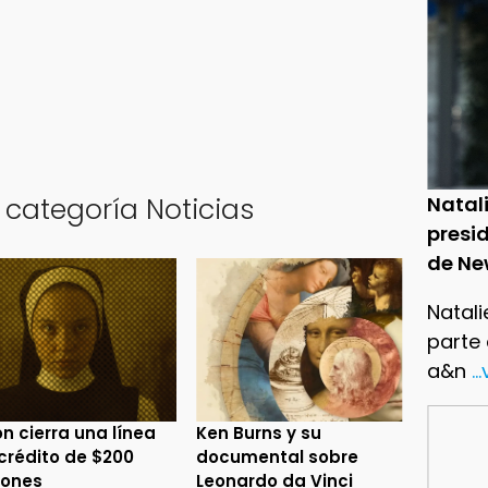
 categoría Noticias
Natal
presid
de Ne
Natali
parte
a&n
..
n cierra una línea
Ken Burns y su
crédito de $200
documental sobre
lones
Leonardo da Vinci