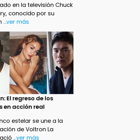
ado en la televisión Chuck
ry, conocido por su
m
...ver más
n: El regreso de los
s en acción real
nco estelar se une a la
ación de Voltron La
ació
...ver más