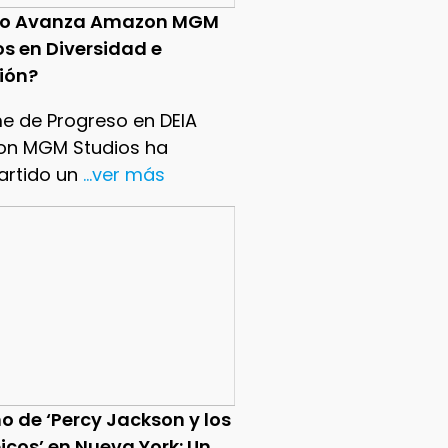
o Avanza Amazon MGM
os en Diversidad e
sión?
me de Progreso en DEIA
n MGM Studios ha
rtido un
...ver más
o de ‘Percy Jackson y los
icos’ en Nueva York: Un