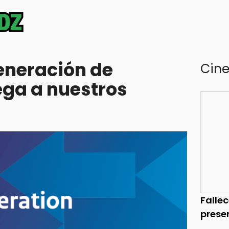
eneración de
Cin
ega a nuestros
Falle
prese