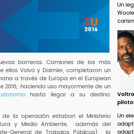
Un leg
Woole
caris
uevas barreras. Camiones de los más
re ellos Volvo y Daimler, completaron un
mana a través de Europa en el European
ge 2016, haciendo uso mayormente de un
Voltro
utonomo
hasta llegar a su destino:
piloto
Un ele
de la operación estaban el Ministerio
adapt
uctura y Medio Ambiente, además del
adapt
rate-General de Trabajos Públicos), la