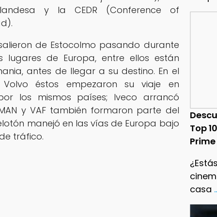
olandesa y la CEDR (Conference of
d).
salieron de Estocolmo pasando durante
os lugares de Europa, entre ellos están
nia, antes de llegar a su destino. En el
Volvo éstos empezaron su viaje en
or los mismos países; Iveco arrancó
, MAN y VAF también formaron parte del
Descu
elotón manejó en las vías de Europa bajo
Top 1
e tráfico.
Prime
¿Estás
cinema
casa
.