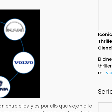
Iconic
Thrill
Cienc
El cin
thrill
m
...v
Seri
entre ellos, y es por ello que viajan a la