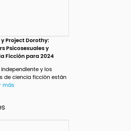
 y Project Dorothy:
ers Psicosexuales y
ia Ficción para 2024
e independiente y los
ers de ciencia ficción están
er más
es