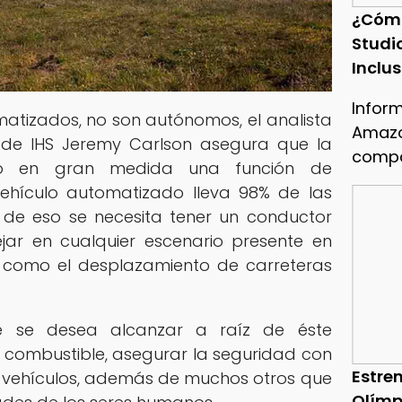
¿Cóm
Studi
Inclu
Infor
atizados, no son autónomos, el analista
Amazo
 de IHS Jeremy Carlson asegura que la
compa
ndo en gran medida una función de
 vehículo automatizado lleva 98% de las
 de eso se necesita tener un conductor
ar en cualquier escenario presente en
, como el desplazamiento de carreteras
ue se desea alcanzar a raíz de éste
e combustible, asegurar la seguridad con
Estren
s vehículos, además de muchos otros que
Olímp