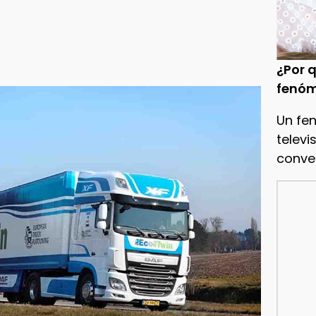
¿Por q
fenóm
Un fe
televi
conve