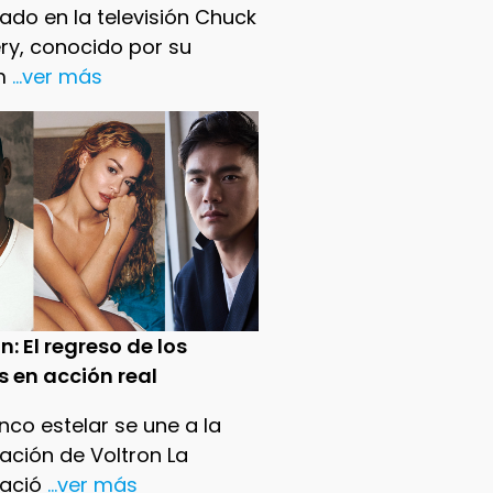
ado en la televisión Chuck
ry, conocido por su
m
...ver más
n: El regreso de los
s en acción real
nco estelar se une a la
ación de Voltron La
ació
...ver más