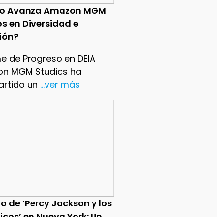
o Avanza Amazon MGM
os en Diversidad e
sión?
me de Progreso en DEIA
n MGM Studios ha
rtido un
...ver más
o de ‘Percy Jackson y los
icos’ en Nueva York: Un