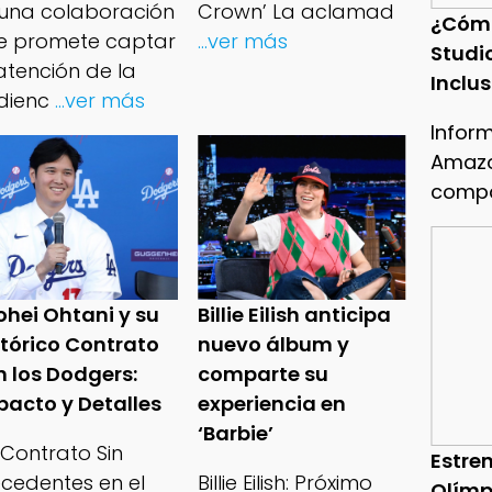
 una colaboración
Crown’ La aclamad
¿Cóm
e promete captar
...ver más
Studi
atención de la
Inclu
dienc
...ver más
Infor
Amazo
compa
ohei Ohtani y su
Billie Eilish anticipa
stórico Contrato
nuevo álbum y
n los Dodgers:
comparte su
pacto y Detalles
experiencia en
‘Barbie’
 Contrato Sin
Estren
ecedentes en el
Billie Eilish: Próximo
Olímp