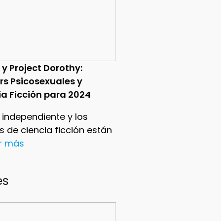
 y Project Dorothy:
ers Psicosexuales y
ia Ficción para 2024
e independiente y los
ers de ciencia ficción están
er más
es