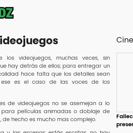
videojuegos
Cin
e los videojuegos, muchas veces, sin
que hay detrás de ellos; para entregar un
lidad hace falta que los detalles sean
 ese es el caso de las voces de los
es de videojuegos no se asemejan a lo
 para películas animadas o doblaje de
Falle
o, de hecho es mucho mas complejo.
prese
ria y las escenas estás escritas, no hay