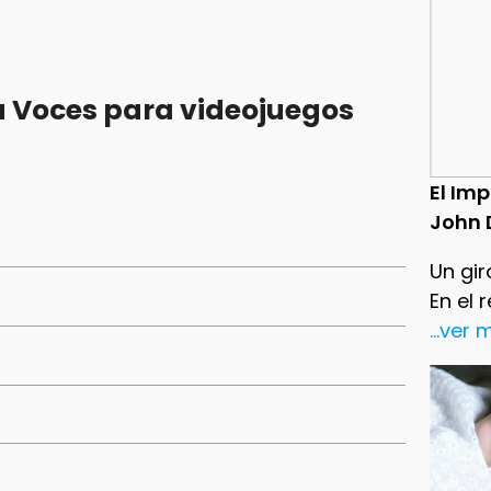
 Voces para videojuegos
El Im
John 
Un gir
En el 
...ver