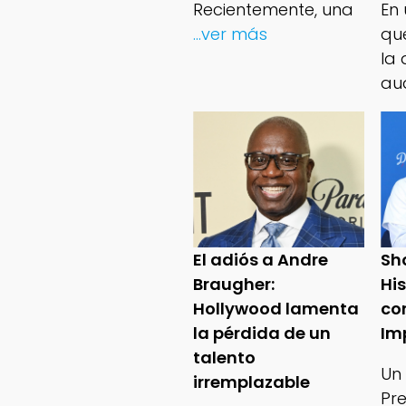
Recientemente, una
En
...ver más
qu
la 
au
El adiós a Andre
Sh
Braugher:
Hi
Hollywood lamenta
co
la pérdida de un
Im
talento
Un
irremplazable
Pr