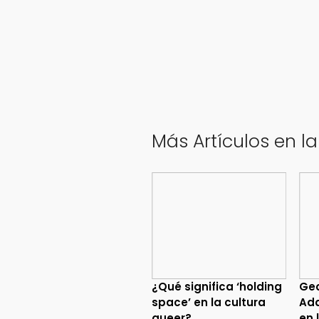
Más Artículos en l
¿Qué significa ‘holding
Geo
space’ en la cultura
Ada
queer?
en 