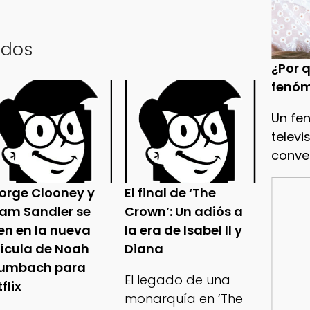
ados
¿Por q
fenóm
Un fe
televi
conve
orge Clooney y
El final de ‘The
am Sandler se
Crown’: Un adiós a
en en la nueva
la era de Isabel II y
lícula de Noah
Diana
umbach para
El legado de una
flix
monarquía en ‘The