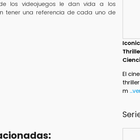
e los videojuegos le dan vida a los
en tener una referencia de cada uno de
Iconic
Thrill
Cienc
El cin
thrill
m
...v
Seri
acionadas: