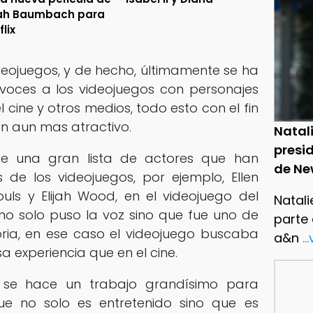
ah Baumbach para
flix
videojuegos, y de hecho, últimamente se ha
voces a los videojuegos con personajes
l cine y otros medios, todo esto con el fin
n aun mas atractivo.
Natal
presid
te una gran lista de actores que han
de Ne
 de los videojuegos, por ejemplo, Ellen
ls y Elijah Wood, en el videojuego del
Natali
n no solo puso la voz sino que fue uno de
parte
toria, en ese caso el videojuego buscaba
a&n
..
sa experiencia que en el cine.
e hace un trabajo grandísimo para
ue no solo es entretenido sino que es