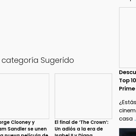
a categoría Sugerido
Descu
Top 1
Prime
¿Estás
cinema
casa
.
rge Clooney y
El final de ‘The Crown’:
m Sandler se unen
Un adiós a la era de
la nueva película de
Isabel II y Diana