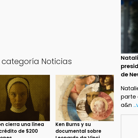
Natal
 categoría Noticias
presid
de Ne
Natali
parte
a&n
..
n cierra una línea
Ken Burns y su
crédito de $200
documental sobre
lones
Leonardo da Vinci