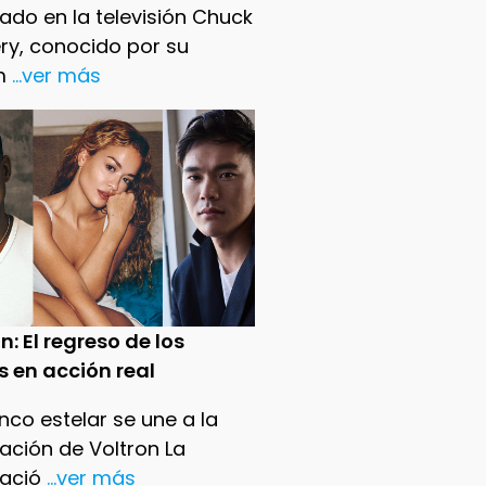
ado en la televisión Chuck
ry, conocido por su
m
...ver más
n: El regreso de los
s en acción real
nco estelar se une a la
ación de Voltron La
ació
...ver más