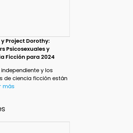
 y Project Dorothy:
ers Psicosexuales y
ia Ficción para 2024
e independiente y los
ers de ciencia ficción están
er más
es