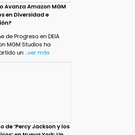
o Avanza Amazon MGM
os en Diversidad e
sión?
me de Progreso en DEIA
n MGM Studios ha
rtido un
...ver más
o de ‘Percy Jackson y los
icos’ en Nueva York: Un