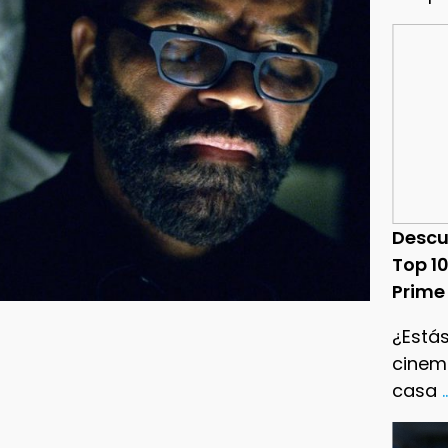
Descu
Top 1
Prime
¿Estás
cinema
casa
.