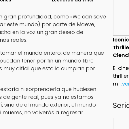
n gran profundidad, como «We can save
var este mundo) por parte de Maeve,
cha en la voz un gran deseo de
Iconic
nas reales.
Thrill
tomar el mundo entero, de manera que
Cienc
 puedan tener por fin un mundo libre
El cin
s muy difícil que esto lo cumplan por
thrill
m
...v
estaría ni sorprendería que hubiesen
 de gente real, pues ya no estamos
Seri
, sino de el mundo exterior, el mundo
i mueres, no volverás a regresar.