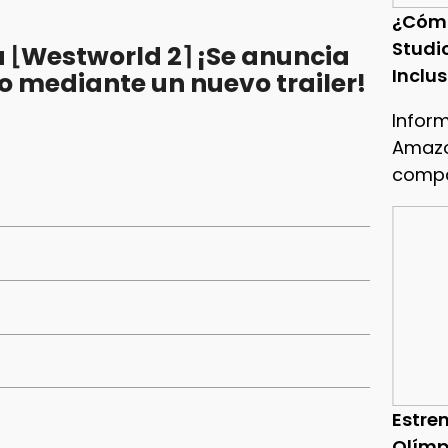
¿Cóm
Studi
 ⌊Westworld 2⌉ ¡Se anuncia
Inclu
no mediante un nuevo trailer!
Infor
Amazo
compa
Estren
Olímp