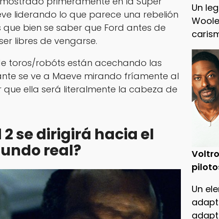
er mostrado primeramente en la Super
Un leg
eve liderando lo que parece una rebelión
Woole
s que bien se saber que Ford antes de
caris
er libres de vengarse.
e toros/robóts están acechando las
ante se ve a Maeve mirando fríamente al
r que ella será literalmente la cabeza de
 se dirigirá hacia el
undo real?
Voltro
piloto
Un ele
adapt
adapt