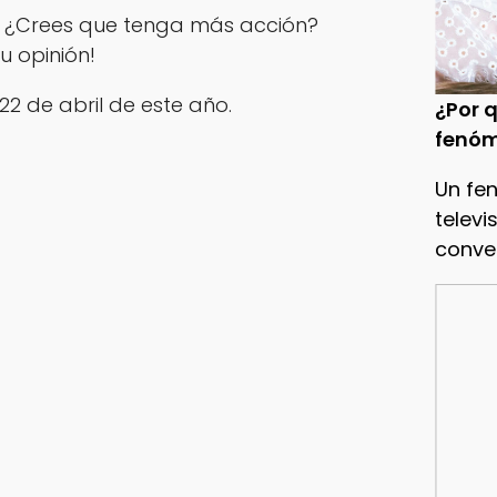
? ¿Crees que tenga más acción?
u opinión!
22 de abril de este año.
¿Por q
fenóm
Un fe
televi
conve