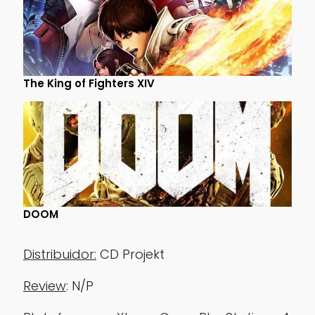
The King of Fighters XIV
DOOM
‏‎Distribuidor:
CD Projekt
Review
: N/P