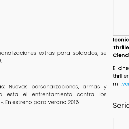
Iconic
Thrill
rsonalizaciones extras para soldados, se
Cienc
.
El cin
thrill
m
...v
as
: Nuevas personalizaciones, armas y
o esta el enfrentamiento contra los
». En estreno para verano 2016
Seri