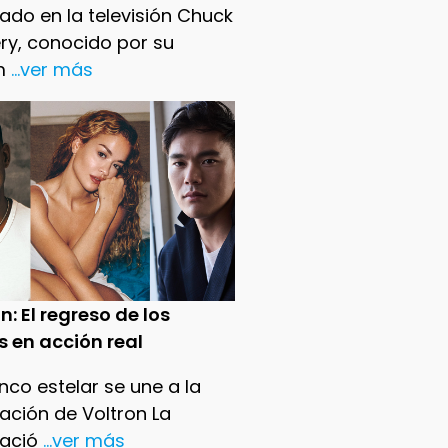
ado en la televisión Chuck
ry, conocido por su
m
...ver más
n: El regreso de los
s en acción real
nco estelar se une a la
ación de Voltron La
ació
...ver más