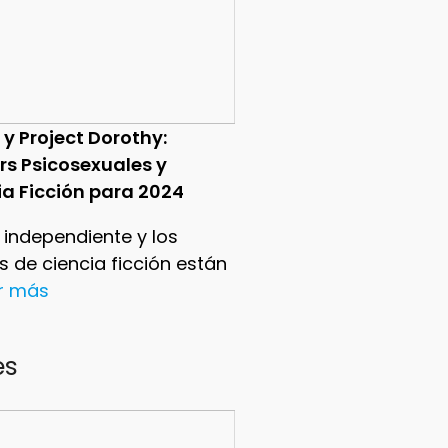
 y Project Dorothy:
ers Psicosexuales y
ia Ficción para 2024
e independiente y los
ers de ciencia ficción están
er más
es