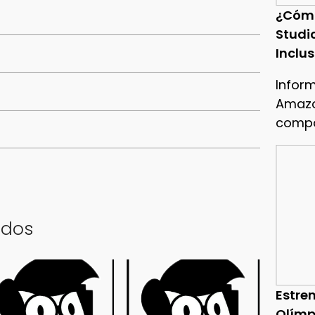
¿Cóm
Studi
Inclu
Infor
Amazo
compa
ados
Estren
Olímp