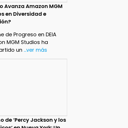
o Avanza Amazon MGM
os en Diversidad e
sión?
me de Progreso en DEIA
n MGM Studios ha
rtido un
...ver más
o de ‘Percy Jackson y los
icos’ en Nueva York: Un