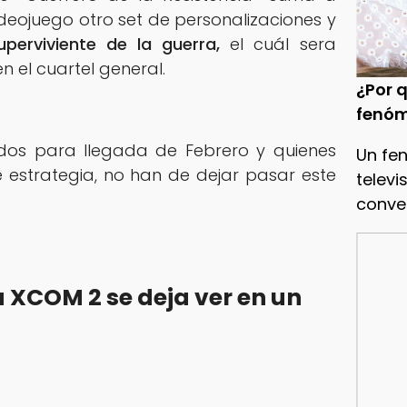
deojuego otro set de personalizaciones y
uperviviente de la guerra,
el cuál sera
n el cuartel general.
¿Por q
fenóm
dos para llegada de Febrero y quienes
Un fe
 estrategia, no han de dejar pasar este
televi
conve
XCOM 2 se deja ver en un