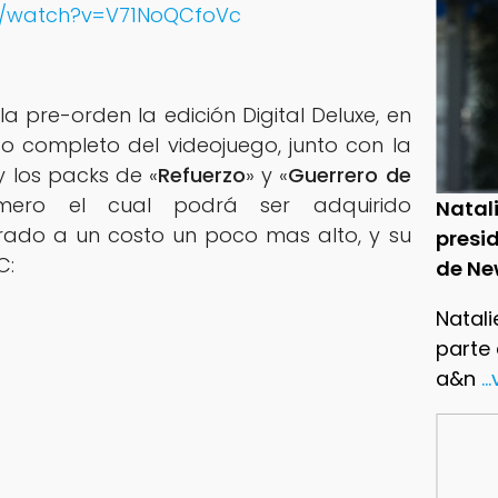
m/watch?v=V71NoQCfoVc
a pre-orden la edición Digital Deluxe, en
ido completo del videojuego, junto con la
y los packs de «
Refuerzo
» y «
Guerrero de
imero el cual podrá ser adquirido
Natal
rado a un costo un poco mas alto, y su
presid
C:
de Ne
Natali
parte
a&n
..